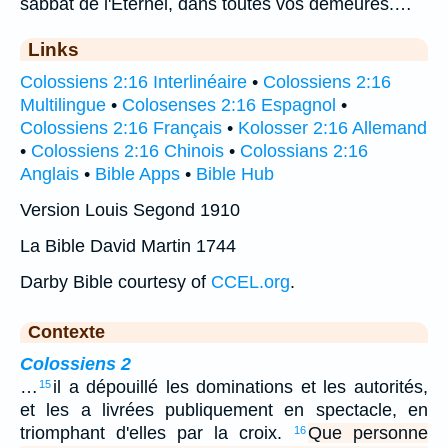
sabbat de l'Eternel, dans toutes vos demeures.…
Links
Colossiens 2:16 Interlinéaire
•
Colossiens 2:16
Multilingue
•
Colosenses 2:16 Espagnol
•
Colossiens 2:16 Français
•
Kolosser 2:16 Allemand
•
Colossiens 2:16 Chinois
•
Colossians 2:16
Anglais
•
Bible Apps
•
Bible Hub
Version Louis Segond 1910
La Bible David Martin 1744
Darby Bible courtesy of
CCEL.org
.
Contexte
Colossiens 2
…
il a dépouillé les dominations et les autorités,
15
et les a livrées publiquement en spectacle, en
triomphant d'elles par la croix.
Que personne
16