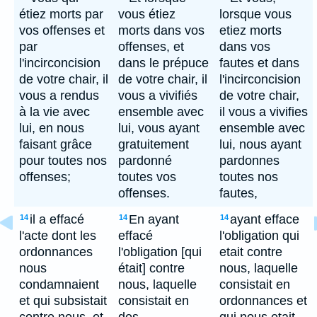
étiez morts par
vous étiez
lorsque vous
vos offenses et
morts dans vos
etiez morts
par
offenses, et
dans vos
l'incirconcision
dans le prépuce
fautes et dans
de votre chair, il
de votre chair, il
l'incirconcision
vous a rendus
vous a vivifiés
de votre chair,
à la vie avec
ensemble avec
il vous a vivifies
lui, en nous
lui, vous ayant
ensemble avec
faisant grâce
gratuitement
lui, nous ayant
pour toutes nos
pardonné
pardonnes
offenses;
toutes vos
toutes nos
offenses.
fautes,
il a effacé
En ayant
ayant efface
14
14
14
l'acte dont les
effacé
l'obligation qui
ordonnances
l'obligation [qui
etait contre
nous
était] contre
nous, laquelle
condamnaient
nous, laquelle
consistait en
et qui subsistait
consistait en
ordonnances et