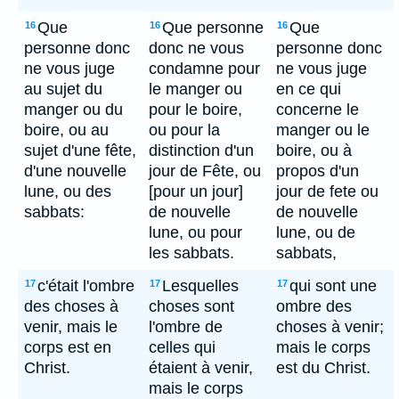
Que
Que personne
Que
16
16
16
personne donc
donc ne vous
personne donc
ne vous juge
condamne pour
ne vous juge
au sujet du
le manger ou
en ce qui
manger ou du
pour le boire,
concerne le
boire, ou au
ou pour la
manger ou le
sujet d'une fête,
distinction d'un
boire, ou à
d'une nouvelle
jour de Fête, ou
propos d'un
lune, ou des
[pour un jour]
jour de fete ou
sabbats:
de nouvelle
de nouvelle
lune, ou pour
lune, ou de
les sabbats.
sabbats,
c'était l'ombre
Lesquelles
qui sont une
17
17
17
des choses à
choses sont
ombre des
venir, mais le
l'ombre de
choses à venir;
corps est en
celles qui
mais le corps
Christ.
étaient à venir,
est du Christ.
mais le corps