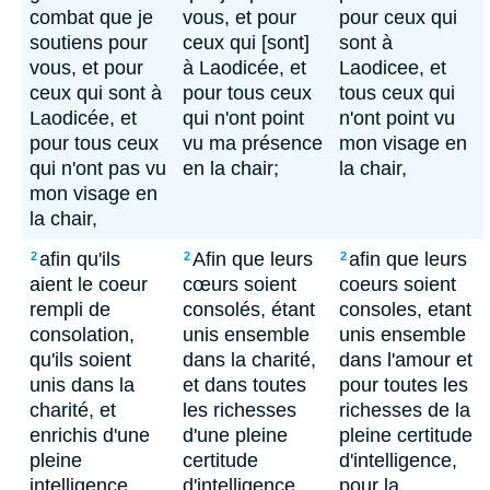
combat que je
vous, et pour
pour ceux qui
soutiens pour
ceux qui [sont]
sont à
vous, et pour
à Laodicée, et
Laodicee, et
ceux qui sont à
pour tous ceux
tous ceux qui
Laodicée, et
qui n'ont point
n'ont point vu
pour tous ceux
vu ma présence
mon visage en
qui n'ont pas vu
en la chair;
la chair,
mon visage en
la chair,
afin qu'ils
Afin que leurs
afin que leurs
2
2
2
aient le coeur
cœurs soient
coeurs soient
rempli de
consolés, étant
consoles, etant
consolation,
unis ensemble
unis ensemble
qu'ils soient
dans la charité,
dans l'amour et
unis dans la
et dans toutes
pour toutes les
charité, et
les richesses
richesses de la
enrichis d'une
d'une pleine
pleine certitude
pleine
certitude
d'intelligence,
intelligence
d'intelligence,
pour la