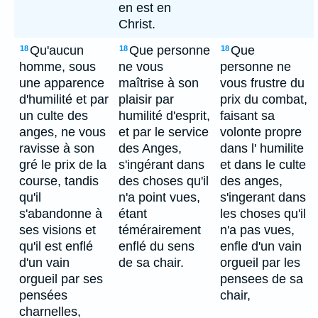
en est en
Christ.
Qu'aucun
Que personne
Que
18
18
18
homme, sous
ne vous
personne ne
une apparence
maîtrise à son
vous frustre du
d'humilité et par
plaisir par
prix du combat,
un culte des
humilité d'esprit,
faisant sa
anges, ne vous
et par le service
volonte propre
ravisse à son
des Anges,
dans l' humilite
gré le prix de la
s'ingérant dans
et dans le culte
course, tandis
des choses qu'il
des anges,
qu'il
n'a point vues,
s'ingerant dans
s'abandonne à
étant
les choses qu'il
ses visions et
témérairement
n'a pas vues,
qu'il est enflé
enflé du sens
enfle d'un vain
d'un vain
de sa chair.
orgueil par les
orgueil par ses
pensees de sa
pensées
chair,
charnelles,