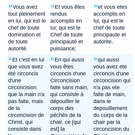
Vous avez
Et vous êtes
et vous etes
10
10
10
tout pleinement
rendus
accomplis en
en lui, qui est le
accomplis en
lui, qui est le
chef de toute
lui; qui est le
chef de toute
domination et
Chef de toute
principaute et
de toute
principauté et
autorite,
autorité.
puissance;
Et c'est en lui
En qui aussi
qui aussi
11
11
11
que vous avez
vous êtes
vous avez ete
été circoncis
circoncis d'une
circoncis d'une
d'une
Circoncision
circoncision qui
circoncision
faite sans main,
n'a pas ete
que la main n'a
qui consiste à
faite de main,
pas faite, mais
dépouiller le
dans le
de la
corps des
depouillement
circoncision de
péchés de la
du corps de la
Christ, qui
chair, ce [qui
chair par la
consiste dans
est] la
circoncision du