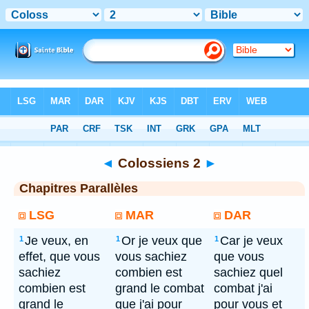
Bible
> Colossiens 2
◄
Colossiens 2
►
Chapitres Parallèles
LSG
MAR
DAR
Je veux, en
Or je veux que
Car je veux
1
1
1
effet, que vous
vous sachiez
que vous
sachiez
combien est
sachiez quel
combien est
grand le combat
combat j'ai
grand le
que j'ai pour
pour vous et