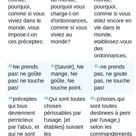
pourquoi,
pourquoi vous
pourquoi,
comme si vous
charge-t-on
comme si vous
viviez dans le
d'ordonnances,
etiez encore en
monde, vous
comme si vous
vie dans le
impose-t-on
viviez au
monde,
ces préceptes:
monde?
etablissez-vous
des
ordonnances,
Ne prends
[Savoir], Ne
-ne prends
21
21
21
pas! ne goûte
mange, Ne
pas, ne goute
pas! ne touche
goûte, Ne
pas, ne touche
pas!
touche point.
pas!
préceptes
Qui sont toutes
-(choses qui
22
22
22
qui tous
choses
sont toutes
deviennent
périssables par
destinees à perir
pernicieux
l'usage, [et
par l'usage,)
par l'abus, et
établies] suivant
selon les
qui ne sont
les
commandements