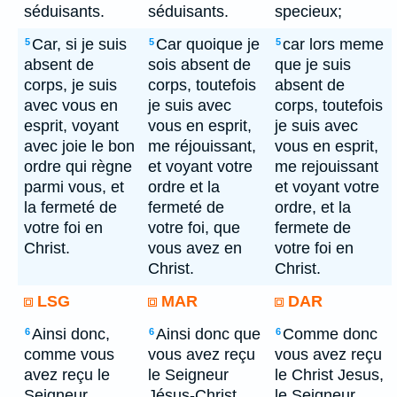
séduisants.
séduisants.
specieux;
Car, si je suis
Car quoique je
car lors meme
5
5
5
absent de
sois absent de
que je suis
corps, je suis
corps, toutefois
absent de
avec vous en
je suis avec
corps, toutefois
esprit, voyant
vous en esprit,
je suis avec
avec joie le bon
me réjouissant,
vous en esprit,
ordre qui règne
et voyant votre
me rejouissant
parmi vous, et
ordre et la
et voyant votre
la fermeté de
fermeté de
ordre, et la
votre foi en
votre foi, que
fermete de
Christ.
vous avez en
votre foi en
Christ.
Christ.
LSG
MAR
DAR
Ainsi donc,
Ainsi donc que
Comme donc
6
6
6
comme vous
vous avez reçu
vous avez reçu
avez reçu le
le Seigneur
le Christ Jesus,
Seigneur
Jésus-Christ,
le Seigneur,