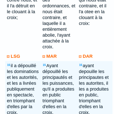
contre nous, et
des
qui nous etait
il l'a détruit en
ordonnances, et
contraire, et il
le clouant à la
nous était
l'a otee en la
croix;
contraire, et
clouant à la
laquelle il a
croix:
entièrement
abolie, l'ayant
attachée à la
croix.
LSG
MAR
DAR
il a dépouillé
Ayant
ayant
15
15
15
les dominations
dépouillé les
depouille les
et les autorités,
principautés et
principautes et
et les a livrées
les puissances,
les autorites, il
publiquement
qu'il a produites
les a produites
en spectacle,
en public
en public,
en triomphant
triomphant
triomphant
d'elles par la
d'elles en la
d'elles en la
croix.
croix.
croix.