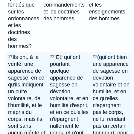
fondés que
commandements
et les
sur les
et les doctrines
enseignements
ordonnances
des hommes.
des hommes
et les
doctrines
des
hommes?
Ils ont, à la
[Et] qui ont
(qui ont bien
23
23
23
vérité, une
pourtant
une apparence
apparence de
quelque
de sagesse en
sagesse, en ce
apparence de
devotion
qu'ils indiquent
sagesse en
volontaire et en
un culte
dévotion
humilite, et en
volontaire, de
volontaire, et en
ce qu'elles
l'humilité, et le
humilité d'esprit,
n'epargnent
mépris du
et en ce qu'elles
pas le corps,
corps, mais ils
n'épargnent
ne lui rendant
sont sans
nullement le
pas un certain
aucun mérite et
corps, et n'ont
honneur), pour