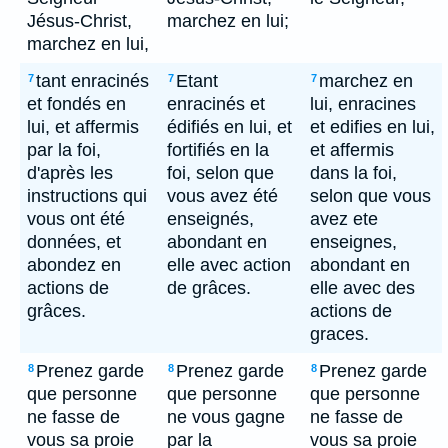
Jésus-Christ,
marchez en lui;
marchez en lui,
tant enracinés
Etant
marchez en
7
7
7
et fondés en
enracinés et
lui, enracines
lui, et affermis
édifiés en lui, et
et edifies en lui,
par la foi,
fortifiés en la
et affermis
d'après les
foi, selon que
dans la foi,
instructions qui
vous avez été
selon que vous
vous ont été
enseignés,
avez ete
données, et
abondant en
enseignes,
abondez en
elle avec action
abondant en
actions de
de grâces.
elle avec des
grâces.
actions de
graces.
Prenez garde
Prenez garde
Prenez garde
8
8
8
que personne
que personne
que personne
ne fasse de
ne vous gagne
ne fasse de
vous sa proie
par la
vous sa proie