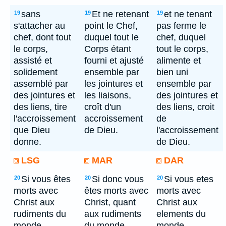
sans
Et ne retenant
et ne tenant
19
19
19
s'attacher au
point le Chef,
pas ferme le
chef, dont tout
duquel tout le
chef, duquel
le corps,
Corps étant
tout le corps,
assisté et
fourni et ajusté
alimente et
solidement
ensemble par
bien uni
assemblé par
les jointures et
ensemble par
des jointures et
les liaisons,
des jointures et
des liens, tire
croît d'un
des liens, croit
l'accroissement
accroissement
de
que Dieu
de Dieu.
l'accroissement
donne.
de Dieu.
LSG
MAR
DAR
Si vous êtes
Si donc vous
Si vous etes
20
20
20
morts avec
êtes morts avec
morts avec
Christ aux
Christ, quant
Christ aux
rudiments du
aux rudiments
elements du
monde,
du monde,
monde,