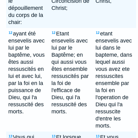
le
Circoncision de
Christ,
dépouillement
Christ;
du corps de la
chair:
ayant été
Etant
etant
12
12
12
ensevelis avec
ensevelis avec
ensevelis avec
lui par le
lui par le
lui dans le
baptême, vous
Baptême; en
bapteme, dans
êtes aussi
qui aussi vous
lequel aussi
ressuscités en
êtes ensemble
vous avez ete
lui et avec lui,
ressuscités par
ressuscites
par la foi en la
la foi de
ensemble par
puissance de
l'efficace de
la foi en
Dieu, qui l'a
Dieu, qui l'a
l'operation de
ressuscité des
ressuscité des
Dieu qui l'a
morts.
morts.
ressuscite
d'entre les
morts.
Vous qui
Et lorsque
Et vous,
13
13
13