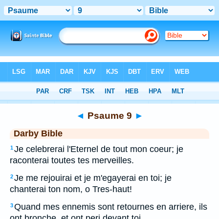
Bible
>
DAR
> Psaume 9
◄
Psaume 9
►
Darby Bible
Je celebrerai l'Eternel de tout mon coeur; je
1
raconterai toutes tes merveilles.
Je me rejouirai et je m'egayerai en toi; je
2
chanterai ton nom, o Tres-haut!
Quand mes ennemis sont retournes en arriere, ils
3
ont bronche, et ont peri devant toi.