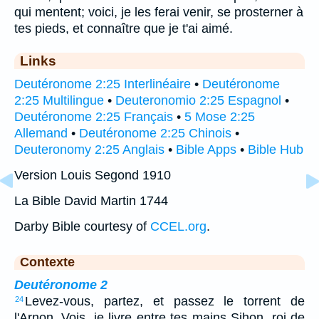
qui mentent; voici, je les ferai venir, se prosterner à
tes pieds, et connaître que je t'ai aimé.
Links
Deutéronome 2:25 Interlinéaire
•
Deutéronome
2:25 Multilingue
•
Deuteronomio 2:25 Espagnol
•
Deutéronome 2:25 Français
•
5 Mose 2:25
Allemand
•
Deutéronome 2:25 Chinois
•
Deuteronomy 2:25 Anglais
•
Bible Apps
•
Bible Hub
Version Louis Segond 1910
La Bible David Martin 1744
Darby Bible courtesy of
CCEL.org
.
Contexte
Deutéronome 2
Levez-vous, partez, et passez le torrent de
24
l'Arnon. Vois, je livre entre tes mains Sihon, roi de