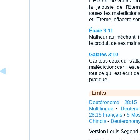
L'Eternel ne voudra poi
la jalousie de l'Ete
toutes les malédictions
et l'Eternel effacera s
Ésaïe 3:11
Malheur au méchant! il 
le produit de ses mains
Galates 3:10
Car tous ceux qui s'att
malédiction; car il est
tout ce qui est écrit da
pratique.
Links
Deutéronome 28:15 I
Multilingue
•
Deutero
28:15 Français
•
5 Mos
Chinois
•
Deuteronomy
Version Louis Segond