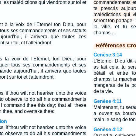
s les malédictions qui viendront sur toi et
commandements et 
te prescris aujour
malédictions qui v
seront ton partage:
nt à la voix de l'Eternel ton Dieu, pour
la ville, et tu s
e tous ses commandements et ses statuts
champs.…
jourd'hui, il arrivera que toutes ces
 sur toi, et t'atteindront.
Références Cro
Genèse 3:14
s la voix de l'Eternel, ton Dieu, pour
L'Eternel Dieu dit
iquer tous ses commandements et ses
as fait cela, tu se
ande aujourd'hui, il arrivera que toutes
bétail et entre 
nt sur toi et t'atteindront:
champs, tu marchera
mangeras de la po
de ta vie.
s, if thou wilt not hearken unto the voice
to observe to do all his commandments
Genèse 4:11
 I command thee this day; that all these
Maintenant, tu sera
 thee, and overtake thee:
a ouvert sa bouch
main le sang de ton 
ion
s, if thou wilt not hearken unto the voice
Genèse 4:12
to observe to do all his commandments
Quand tu cultiveras 