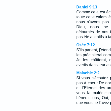
Daniel 9:13
Comme cela est écri
toute cette calamit
nous n'avons pas i
Dieu, nous ne
détournés de nos i
pas été attentifs à ta
Osée 7:12
S'ils partent, j'éten
les précipiterai co
Je les châtierai,
avertis dans leur a
Malachie 2:2
Si vous n'écoutez 
pas à coeur De do
dit l'Eternel des a
vous la malédicti
bénédictions; Oui,
que vous ne l'avez 