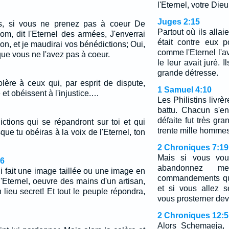
l'Eternel, votre Die
Juges 2:15
s, si vous ne prenez pas à coeur De
Partout où ils allai
m, dit l'Eternel des armées, J'enverrai
était contre eux p
on, et je maudirai vos bénédictions; Oui,
comme l'Eternel l'av
que vous ne l'avez pas à coeur.
le leur avait juré. 
grande détresse.
 colère à ceux qui, par esprit de dispute,
1 Samuel 4:10
é et obéissent à l'injustice.…
Les Philistins livrère
battu. Chacun s'en
défaite fut très gra
ictions qui se répandront sur toi et qui
trente mille hommes
que tu obéiras à la voix de l'Eternel, ton
2 Chroniques 7:19
Mais si vous vou
6
abandonnez 
i fait une image taillée ou une image en
commandements que
'Eternel, oeuvre des mains d'un artisan,
et si vous allez s
 lieu secret! Et tout le peuple répondra,
vous prosterner dev
2 Chroniques 12:5
Alors Schemaeja, 