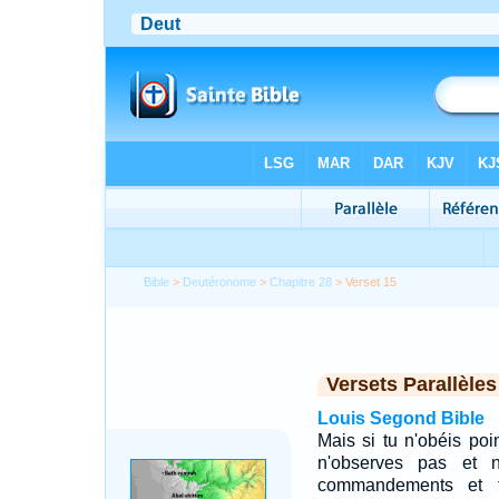
Bible
>
Deutéronome
>
Chapitre 28
> Verset 15
Versets Parallèles
Louis Segond Bible
Mais si tu n'obéis poin
n'observes pas et 
commandements et t