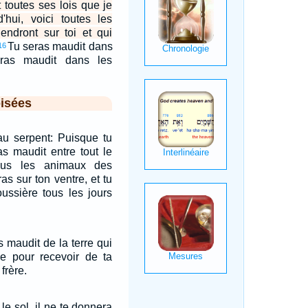
toutes ses lois que je
d'hui, voici toutes les
iendront sur toi et qui
Tu seras maudit dans
16
eras maudit dans les
isées
 au serpent: Puisque tu
ras maudit entre tout le
tous les animaux des
s sur ton ventre, et tu
ussière tous les jours
s maudit de la terre qui
e pour recevoir de ta
frère.
le sol, il ne te donnera