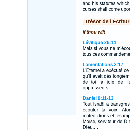
and his statutes which
curses shall come upon
Trésor de l'Écritur
if thou wilt
Lévitique 26:14
Mais si vous ne m'écou
tous ces commandeme
Lamentations 2:17
L'Eternel a exécuté ce q
qu'il avait dès longtemps
de toi la joie de l'
oppresseurs.
Daniel 9:11-13
Tout Israël a transgres
écouter ta voix. Al
malédictions et les imp
Moïse, serviteur de D
Dieu.…