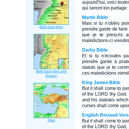
aujourd'hui, voici toute
qui seront ton partage:
Martin Bible
Mais si tu n'obéis poi
prendre garde de fair
que je te prescris au
malédictions-ci viendront
Darby Bible
Et si tu n'ecoutes pa
prendre garde à prat
statuts que je te comm
ces maledictions viendro
King James Bible
But it shall come to pas
of the LORD thy God, 
and his statutes which
curses shall come upon
English Revised Vers
But it shall come to pas
of the LORD thy God, 