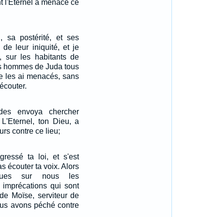
nt l'Eternel a menacé ce
i, sa postérité, et ses
 de leur iniquité, et je
x, sur les habitants de
es hommes de Juda tous
je les ai menacés, sans
'écouter.
des envoya chercher
: L'Eternel, ton Dieu, a
s contre ce lieu;
gressé ta loi, et s'est
s écouter ta voix. Alors
dues sur nous les
s imprécations qui sont
 de Moïse, serviteur de
ous avons péché contre