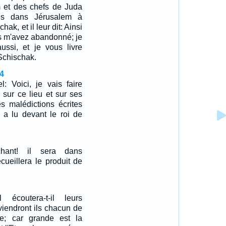
et des chefs de Juda
irés dans Jérusalem à
ak, et il leur dit: Ainsi
us m'avez abandonné; je
ssi, et je vous livre
Schischak.
4
el: Voici, je vais faire
 sur ce lieu et sur ses
es malédictions écrites
n a lu devant le roi de
hant! il sera dans
recueillera le produit de
el écoutera-t-il leurs
eviendront ils chacun de
e; car grande est la