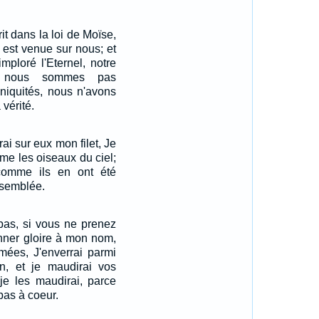
t dans la loi de Moïse,
é est venue sur nous; et
mploré l'Eternel, notre
 nous sommes pas
niquités, nous n'avons
 vérité.
drai sur eux mon filet, Je
mme les oiseaux du ciel;
 comme ils en ont été
ssemblée.
pas, si vous ne prenez
nner gloire à mon nom,
rmées, J'enverrai parmi
on, et je maudirai vos
 je les maudirai, parce
pas à coeur.