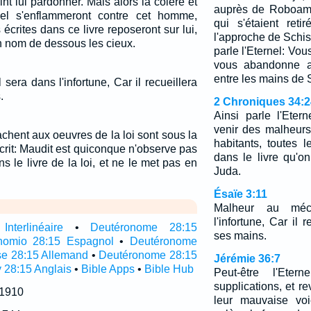
nt lui pardonner. Mais alors la colère et
auprès de Roboam 
rnel s'enflammeront contre cet homme,
qui s'étaient ret
 écrites dans ce livre reposeront sur lui,
l'approche de Schisch
on nom de dessous les cieux.
parle l'Eternel: Vo
vous abandonne au
entre les mains de 
sera dans l'infortune, Car il recueillera
.
2 Chroniques 34:2
Ainsi parle l'Etern
venir des malheurs
achent aux oeuvres de la loi sont sous la
habitants, toutes l
 écrit: Maudit est quiconque n'observe pas
dans le livre qu'o
ns le livre de la loi, et ne le met pas en
Juda.
Ésaïe 3:11
Malheur au méc
l'infortune, Car il 
nterlinéaire
•
Deutéronome 28:15
ses mains.
nomio 28:15 Espagnol
•
Deutéronome
e 28:15 Allemand
•
Deutéronome 28:15
Jérémie 36:7
 28:15 Anglais
•
Bible Apps
•
Bible Hub
Peut-être l'Etern
supplications, et r
 1910
leur mauvaise voi