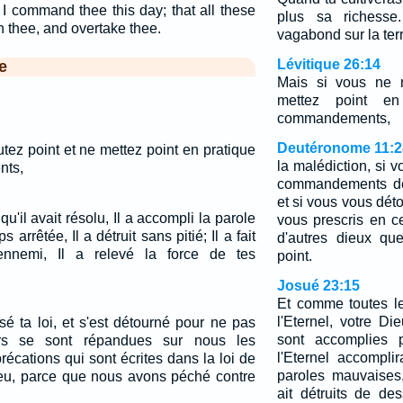
 I command thee this day; that all these
plus sa richesse
 thee, and overtake thee.
vagabond sur la terr
Lévitique 26:14
e
Mais si vous ne m
mettez point en
commandements,
Deutéronome 11:2
tez point et ne mettez point en pratique
la malédiction, si 
nts,
commandements de 
et si vous vous dét
u'il avait résolu, Il a accompli la parole
vous prescris en ce
 arrêtée, Il a détruit sans pitié; Il a fait
d'autres dieux qu
ennemi, Il a relevé la force de tes
point.
Josué 23:15
Et comme toutes l
l'Eternel, votre Di
sé ta loi, et s'est détourné pour ne pas
sont accomplies
ors se sont répandues sur nous les
l'Eternel accompli
récations qui sont écrites dans la loi de
paroles mauvaises,
ieu, parce que nous avons péché contre
ait détruits de d