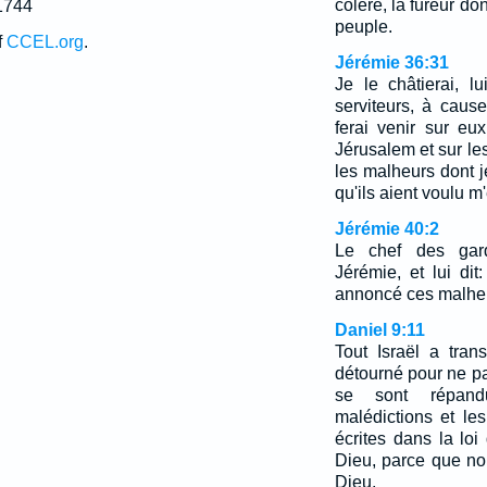
colère, la fureur do
1744
peuple.
f
CCEL.org
.
Jérémie 36:31
Je le châtierai, lu
serviteurs, à cause
ferai venir sur eu
Jérusalem et sur l
les malheurs dont 
qu'ils aient voulu m
Jérémie 40:2
Le chef des gar
Jérémie, et lui dit
annoncé ces malheur
Daniel 9:11
Tout Israël a trans
détourné pour ne pa
se sont répan
malédictions et le
écrites dans la loi
Dieu, parce que n
Dieu.