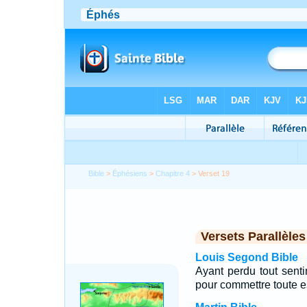
Bible
>
Éphésiens
>
Chapitre 4
> Verset 19
Versets Parallèles
Louis Segond Bible
Ayant perdu tout sentim
pour commettre toute es