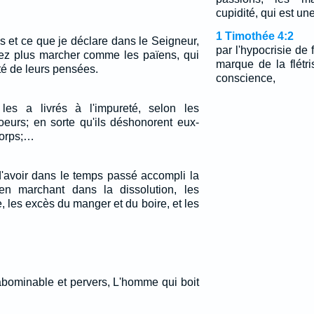
cupidité, qui est une
1 Timothée 4:2
s et ce que je déclare dans le Seigneur,
par l'hypocrisie de 
ez plus marcher comme les païens, qui
marque de la flétr
té de leurs pensées.
conscience,
les a livrés à l'impureté, selon les
oeurs; en sorte qu'ils déshonorent eux-
corps;…
 d'avoir dans le temps passé accompli la
en marchant dans la dissolution, les
e, les excès du manger et du boire, et les
abominable et pervers, L'homme qui boit