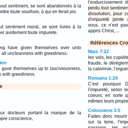
l'endurcissement 
tout sentiment, se sont abandonnés à la
perdu tout sentiment
tre toute souillure, à qui en ferait pis.
dissolution, pour 
d'impureté jointe 
vous, ce n'est pa
ut sentiment moral, se sont livres à la
appris Christ,…
er avidement toute impurete.
Références Cro
ing have given themselves over unto
Marc 7:22
k all uncleanness with greediness.
les vols, les cupidi
ion
fraude, le dérèglem
g gave themselves up to lasciviousness,
la calomnie, l'orgueil
s with greediness.
Romains 1:24
C'est pourquoi 
e
l'impureté, selon l
coeurs; en sorte q
mêmes leurs propre
Colossiens 3:5
faux docteurs portant la marque de la
Faites donc mouri
ropre conscience,
sur la terre, l'imp
passions, les ma