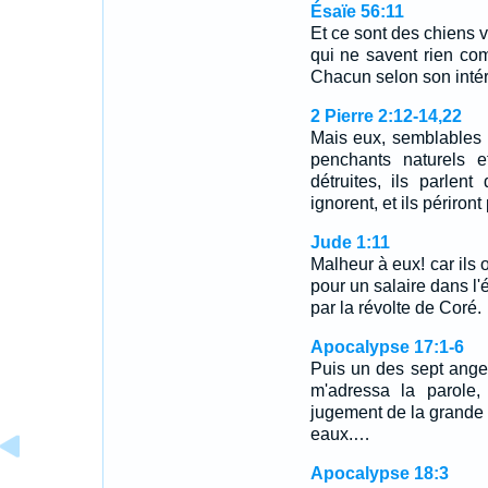
Ésaïe 56:11
Et ce sont des chiens v
qui ne savent rien com
Chacun selon son intérê
2 Pierre 2:12-14,22
Mais eux, semblables 
penchants naturels e
détruites, ils parlen
ignorent, et ils périron
Jude 1:11
Malheur à eux! car ils o
pour un salaire dans l
par la révolte de Coré.
Apocalypse 17:1-6
Puis un des sept anges 
m'adressa la parole,
jugement de la grande p
eaux.…
Apocalypse 18:3