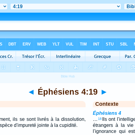
◄
Éphésiens 4:19
►
Contexte
Éphésiens 4
ent, ils se sont livrés à la dissolution,
…
Ils ont l'intell
18
pèce d'impureté jointe à la cupidité.
étrangers à la vi
l'ignorance qui e