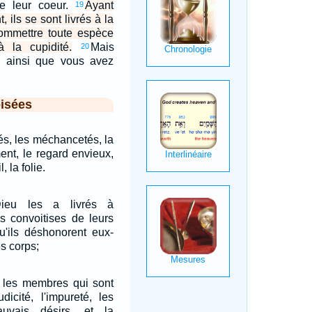
de leur coeur.
Ayant
19
, ils se sont livrés à la
commettre toute espèce
à la cupidité.
Mais
20
s ainsi que vous avez
isées
tés, les méchancetés, la
ent, le regard envieux,
, la folie.
Dieu les a livrés à
es convoitises de leurs
u'ils déshonorent eux-
s corps;
r les membres qui sont
udicité, l'impureté, les
uvais désirs, et la