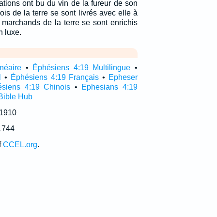
ations ont bu du vin de la fureur de son
ois de la terre se sont livrés avec elle à
s marchands de la terre se sont enrichis
n luxe.
néaire
•
Éphésiens 4:19 Multilingue
•
l
•
Éphésiens 4:19 Français
•
Epheser
siens 4:19 Chinois
•
Ephesians 4:19
Bible Hub
 1910
1744
f
CCEL.org
.