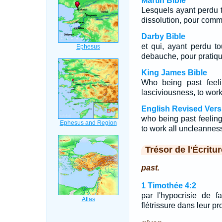
Martin Bible
Lesquels ayant perdu 
dissolution, pour commet
Darby Bible
et qui, ayant perdu to
debauche, pour pratiqu
King James Bible
Who being past feel
lasciviousness, to wor
English Revised Vers
who being past feelin
to work all uncleannes
Trésor de l'Écritur
past.
1 Timothée 4:2
par l'hypocrisie de 
flétrissure dans leur p