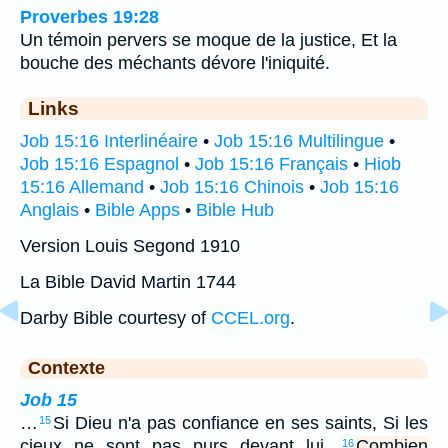
Proverbes 19:28
Un témoin pervers se moque de la justice, Et la
bouche des méchants dévore l'iniquité.
Links
Job 15:16 Interlinéaire
•
Job 15:16 Multilingue
•
Job 15:16 Espagnol
•
Job 15:16 Français
•
Hiob
15:16 Allemand
•
Job 15:16 Chinois
•
Job 15:16
Anglais
•
Bible Apps
•
Bible Hub
Version Louis Segond 1910
La Bible David Martin 1744
Darby Bible courtesy of
CCEL.org
.
Contexte
Job 15
…
Si Dieu n'a pas confiance en ses saints, Si les
15
cieux ne sont pas purs devant lui,
Combien
16