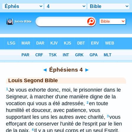
Bible
>
LSG
> Éphésiens 4
◄
Éphésiens 4
►
Louis Segond Bible
Je vous exhorte donc, moi, le prisonnier dans le
1
Seigneur, à marcher d'une manière digne de la
vocation qui vous a été adressée,
en toute
2
humilité et douceur, avec patience, vous
supportant les uns les autres avec charité,
vous
3
efforçant de conserver l'unité de l'esprit par le lien
de la paix.
Il y a un seul corps et un seul Esprit,
4