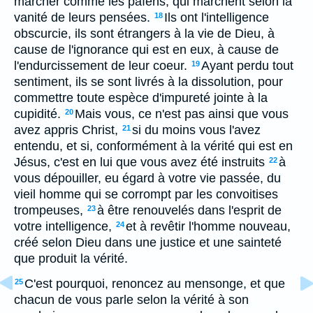
marcher comme les païens, qui marchent selon la
vanité de leurs pensées.
Ils ont l'intelligence
18
obscurcie, ils sont étrangers à la vie de Dieu, à
cause de l'ignorance qui est en eux, à cause de
l'endurcissement de leur coeur.
Ayant perdu tout
19
sentiment, ils se sont livrés à la dissolution, pour
commettre toute espèce d'impureté jointe à la
cupidité.
Mais vous, ce n'est pas ainsi que vous
20
avez appris Christ,
si du moins vous l'avez
21
entendu, et si, conformément à la vérité qui est en
Jésus, c'est en lui que vous avez été instruits
à
22
vous dépouiller, eu égard à votre vie passée, du
vieil homme qui se corrompt par les convoitises
trompeuses,
à être renouvelés dans l'esprit de
23
votre intelligence,
et à revêtir l'homme nouveau,
24
créé selon Dieu dans une justice et une sainteté
que produit la vérité.
C'est pourquoi, renoncez au mensonge, et que
25
chacun de vous parle selon la vérité à son