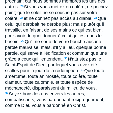
prochain; car nous sommes membres les uns des
autres.
Si vous vous mettez en colère, ne péchez
26
point; que le soleil ne se couche pas sur votre
colère,
et ne donnez pas accès au diable.
Que
27
28
celui qui dérobait ne dérobe plus; mais plutôt qu'il
travaille, en faisant de ses mains ce qui est bien,
pour avoir de quoi donner à celui qui est dans le
besoin.
Qu'il ne sorte de votre bouche aucune
29
parole mauvaise, mais, s'il y a lieu, quelque bonne
parole, qui serve à l'édification et communique une
grâce à ceux qui l'entendent.
N'attristez pas le
30
Saint-Esprit de Dieu, par lequel vous avez été
scellés pour le jour de la rédemption.
Que toute
31
amertume, toute animosité, toute colère, toute
clameur, toute calomnie, et toute espèce de
méchanceté, disparaissent du milieu de vous.
Soyez bons les uns envers les autres,
32
compatissants, vous pardonnant réciproquement,
comme Dieu vous a pardonné en Christ.