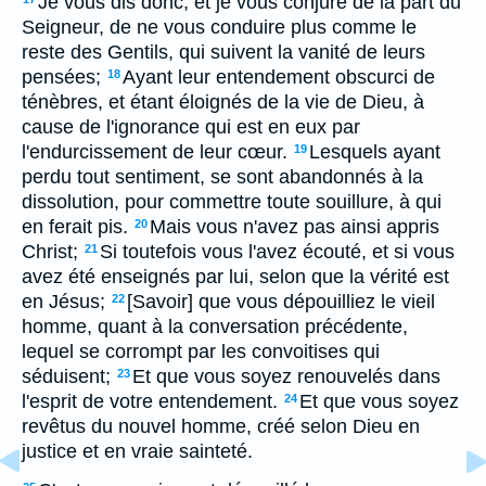
Je vous dis donc, et je vous conjure de la part du
Seigneur, de ne vous conduire plus comme le
reste des Gentils, qui suivent la vanité de leurs
pensées;
Ayant leur entendement obscurci de
18
ténèbres, et étant éloignés de la vie de Dieu, à
cause de l'ignorance qui est en eux par
l'endurcissement de leur cœur.
Lesquels ayant
19
perdu tout sentiment, se sont abandonnés à la
dissolution, pour commettre toute souillure, à qui
en ferait pis.
Mais vous n'avez pas ainsi appris
20
Christ;
Si toutefois vous l'avez écouté, et si vous
21
avez été enseignés par lui, selon que la vérité est
en Jésus;
[Savoir] que vous dépouilliez le vieil
22
homme, quant à la conversation précédente,
lequel se corrompt par les convoitises qui
séduisent;
Et que vous soyez renouvelés dans
23
l'esprit de votre entendement.
Et que vous soyez
24
revêtus du nouvel homme, créé selon Dieu en
justice et en vraie sainteté.