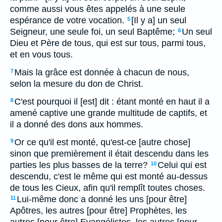
comme aussi vous êtes appelés à une seule
espérance de votre vocation.
[Il y a] un seul
5
Seigneur, une seule foi, un seul Baptême;
Un seul
6
Dieu et Père de tous, qui est sur tous, parmi tous,
et en vous tous.
Mais la grâce est donnée à chacun de nous,
7
selon la mesure du don de Christ.
C'est pourquoi il [est] dit : étant monté en haut il a
8
amené captive une grande multitude de captifs, et
il a donné des dons aux hommes.
Or ce qu'il est monté, qu'est-ce [autre chose]
9
sinon que premièrement il était descendu dans les
parties les plus basses de la terre?
Celui qui est
10
descendu, c'est le même qui est monté au-dessus
de tous les Cieux, afin qu'il remplît toutes choses.
Lui-même donc a donné les uns [pour être]
11
Apôtres, les autres [pour être] Prophètes, les