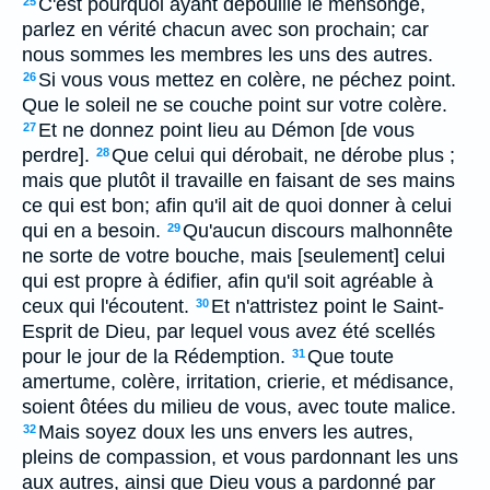
C'est pourquoi ayant dépouillé le mensonge,
25
parlez en vérité chacun avec son prochain; car
nous sommes les membres les uns des autres.
Si vous vous mettez en colère, ne péchez point.
26
Que le soleil ne se couche point sur votre colère.
Et ne donnez point lieu au Démon [de vous
27
perdre].
Que celui qui dérobait, ne dérobe plus ;
28
mais que plutôt il travaille en faisant de ses mains
ce qui est bon; afin qu'il ait de quoi donner à celui
qui en a besoin.
Qu'aucun discours malhonnête
29
ne sorte de votre bouche, mais [seulement] celui
qui est propre à édifier, afin qu'il soit agréable à
ceux qui l'écoutent.
Et n'attristez point le Saint-
30
Esprit de Dieu, par lequel vous avez été scellés
pour le jour de la Rédemption.
Que toute
31
amertume, colère, irritation, crierie, et médisance,
soient ôtées du milieu de vous, avec toute malice.
Mais soyez doux les uns envers les autres,
32
pleins de compassion, et vous pardonnant les uns
aux autres, ainsi que Dieu vous a pardonné par