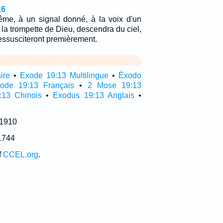
16
ême, à un signal donné, à la voix d'un
la trompette de Dieu, descendra du ciel,
ressusciteront premièrement.
ire
•
Exode 19:13 Multilingue
•
Éxodo
ode 19:13 Français
•
2 Mose 19:13
:13 Chinois
•
Exodus 19:13 Anglais
•
 1910
1744
f
CCEL.org
.