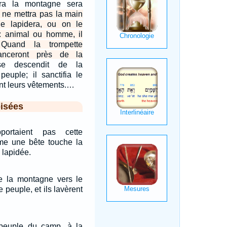
ra la montagne sera
 ne mettra pas la main
le lapidera, ou on le
s: animal ou homme, il
 Quand la trompette
vanceront près de la
se descendit de la
euple; il sanctifia le
ent leurs vêtements.…
isées
ortaient pas cette
ême une bête touche la
 lapidée.
e la montagne vers le
le peuple, et ils lavèrent
e peuple du camp, à la