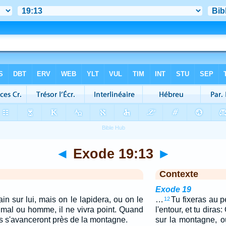
◄
Exode 19:13
►
Contexte
Exode 19
n sur lui, mais on le lapidera, ou on le
…
Tu fixeras au p
12
imal ou homme, il ne vivra point. Quand
l'entour, et tu dira
ls s'avanceront près de la montagne.
sur la montagne, o