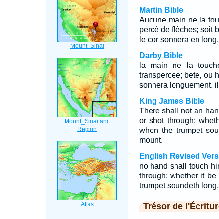
Martin Bible
Aucune main ne la touc
percé de flèches; soit 
le cor sonnera en long,
Darby Bible
la main ne la touche
transpercee; bete, ou h
sonnera longuement, il
King James Bible
There shall not an hand
or shot through; whet
when the trumpet sou
mount.
English Revised Vers
no hand shall touch him
through; whether it be 
trumpet soundeth long,
Trésor de l'Écritur