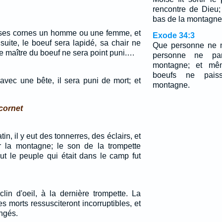
rencontre de Dieu;
bas de la montagne
 ses cornes un homme ou une femme, et
Exode 34:3
suite, le boeuf sera lapidé, sa chair ne
Que personne ne m
le maître du boeuf ne sera point puni.…
personne ne par
montagne; et mê
boeufs ne pais
ec une bête, il sera puni de mort; et
montagne.
cornet
in, il y eut des tonnerres, des éclairs, et
 la montagne; le son de la trompette
tout le peuple qui était dans le camp fut
lin d'oeil, à la dernière trompette. La
es morts ressusciteront incorruptibles, et
ngés.