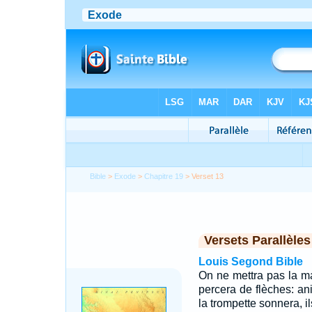
Bible
>
Exode
>
Chapitre 19
> Verset 13
Versets Parallèles
Louis Segond Bible
On ne mettra pas la mai
percera de flèches: an
la trompette sonnera, i