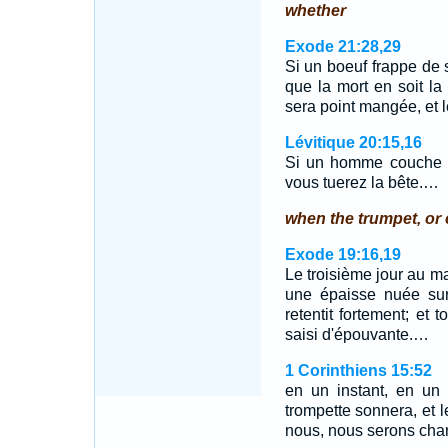
whether
Exode 21:28,29
Si un boeuf frappe de
que la mort en soit la 
sera point mangée, et 
Lévitique 20:15,16
Si un homme couche av
vous tuerez la bête.…
when the trumpet, or 
Exode 19:16,19
Le troisième jour au mat
une épaisse nuée sur
retentit fortement; et 
saisi d'épouvante.…
1 Corinthiens 15:52
en un instant, en un c
trompette sonnera, et l
nous, nous serons cha