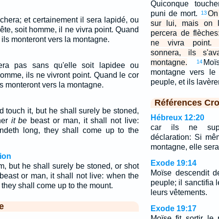
Quiconque touche
puni de mort.
On
13
hera; et certainement il sera lapidé, ou
sur lui, mais on 
bête, soit homme, il ne vivra point. Quand
percera de flèche
 ils monteront vers la montagne.
ne vivra point.
sonnera, ils s'a
montagne.
Moï
14
ra pas sans qu'elle soit lapidee ou
montagne vers le p
omme, ils ne vivront point. Quand le cor
peuple, et ils lavèr
s monteront vers la montagne.
Références Cro
 touch it, but he shall surely be stoned,
Hébreux 12:20
her
it be
beast or man, it shall not live:
car ils ne supp
ndeth long, they shall come up to the
déclaration: Si m
montagne, elle sera
ion
Exode 19:14
, but he shall surely be stoned, or shot
Moïse descendit d
beast or man, it shall not live: when the
peuple; il sanctifia 
 they shall come up to the mount.
leurs vêtements.
e
Exode 19:17
Moïse fit sortir l