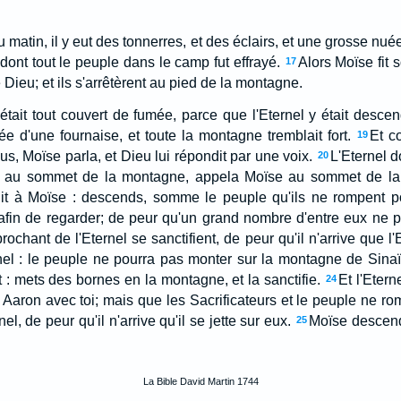
au matin, il y eut des tonnerres, et des éclairs, et une grosse nu
 dont tout le peuple dans le camp fut effrayé.
Alors Moïse fit 
17
 Dieu; et ils s'arrêtèrent au pied de la montagne.
était tout couvert de fumée, parce que l'Eternel y était desce
 d'une fournaise, et toute la montagne tremblait fort.
Et c
19
lus, Moïse parla, et Dieu lui répondit par une voix.
L'Eternel 
20
, au sommet de la montagne, appela Moïse au sommet de la
 dit à Moïse : descends, somme le peuple qu'ils ne rompent po
, afin de regarder; de peur qu'un grand nombre d'entre eux ne p
rochant de l'Eternel se sanctifient, de peur qu'il n'arrive que l'
rnel : le peuple ne pourra pas monter sur la montagne de Sina
: mets des bornes en la montagne, et la sanctifie.
Et l'Etern
24
t Aaron avec toi; mais que les Sacrificateurs et le peuple ne ro
el, de peur qu'il n'arrive qu'il se jette sur eux.
Moïse descend
25
La Bible David Martin 1744