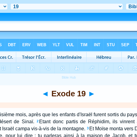
◄
Exode 19
►
oisième mois, après que les enfants d'Israël furent sortis du p
désert de Sinaï.
Etant donc partis de Réphidim, ils vinrent
2
t Israël campa vis-à-vis de la montagne.
Et Moïse monta vers Di
3
, pour lui dire : tu parleras ainsi à la maison de Jacob, et 