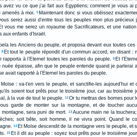
 avez vu ce que j'ai fait aux Egyptiens; comment je vous ai 
ai amenés à moi.
Maintenant donc si vous obéissez exactement
5
vous serez aussi d'entre tous les peuples mon plus précieux j
Et vous me serez un royaume de Sacrificateurs, et une nation s
s aux enfants d'Israël.
pela les Anciens du peuple, et proposa devant eux toutes ces 
Et tout le peuple répondit d'un commun accord, en disant : 
8
se rapporta à l'Eternel toutes les paroles du peuple.
Et l'Etern
9
 nuée épaisse, afin que le peuple entende quand je parlerai ave
se avait rapporté à l'Eternel les paroles du peuple.
 Moïse : va-t'en vers le peuple, et sanctifie-les aujourd'hui et 
qu'ils soient tout prêts pour le troisième jour, car au troisième 
ï, à la vue de tout le peuple.
Or tu mettras des bornes pour le
12
-vous garde de monter sur la montagne, et de toucher aucu
 montagne, sera puni de mort.
Aucune main ne la touchera; 
13
lèches; soit bête, soit homme, il ne vivra point. Quand le co
tagne.
Et Moïse descendit de la montagne vers le peuple, et san
14
ts.
Et il dit au peuple : soyez tout prêts pour le troisième jo
15