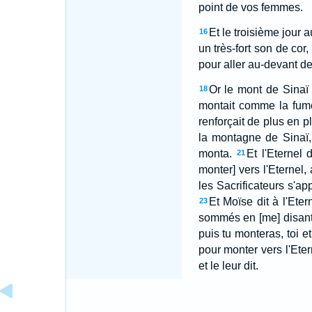
point de vos femmes.
Et le troisième jour 
16
un très-fort son de cor,
pour aller au-devant de
Or le mont de Sinaï 
18
montait comme la fumée
renforçait de plus en p
la montagne de Sinaï
monta.
Et l'Eternel
21
monter] vers l'Eternel
les Sacrificateurs s'app
Et Moïse dit à l'Ete
23
sommés en [me] disant 
puis tu monteras, toi e
pour monter vers l'Etern
et le leur dit.