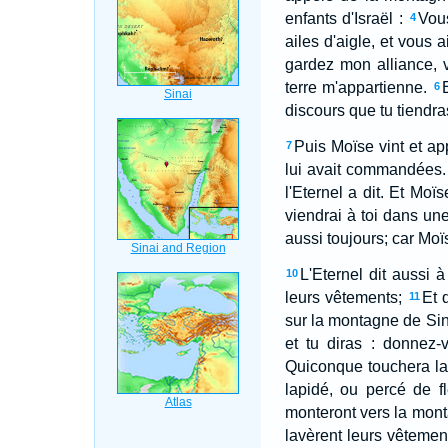
enfants d'Israël :
Vous
4
ailes d'aigle, et vous 
gardez mon alliance, 
terre m'appartienne.
6
discours que tu tiendra
Puis Moïse vint et ap
7
lui avait commandées.
l'Eternel a dit. Et Moï
viendrai à toi dans une
aussi toujours; car Moï
L'Eternel dit aussi à
10
leurs vêtements;
Et 
11
sur la montagne de Sina
et tu diras : donnez
Quiconque touchera la
lapidé, ou percé de f
monteront vers la mon
lavèrent leurs vêtemen