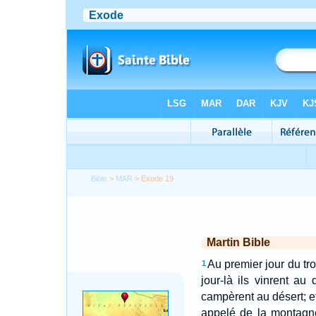
Bible
>
MAR
> Exode 19
Martin Bible
Au premier jour du tr
1
jour-là ils vinrent au 
campèrent au désert; e
appelé de la montagne