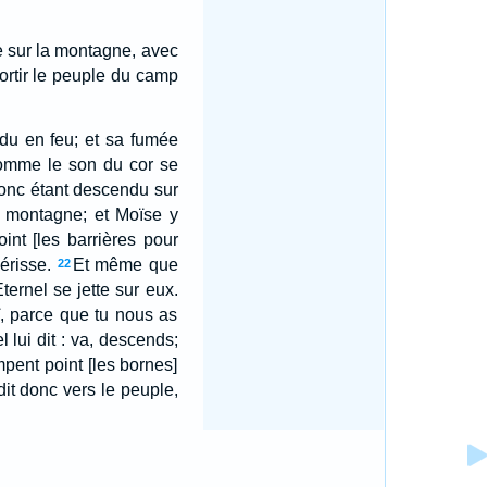
ée sur la montagne, avec
sortir le peuple du camp
ndu en feu; et sa fumée
omme le son du cor se
donc étant descendu sur
 montagne; et Moïse y
int [les barrières pour
érisse.
Et même que
22
Eternel se jette sur eux.
ï, parce que tu nous as
el lui dit : va, descends;
mpent point [les bornes]
it donc vers le peuple,