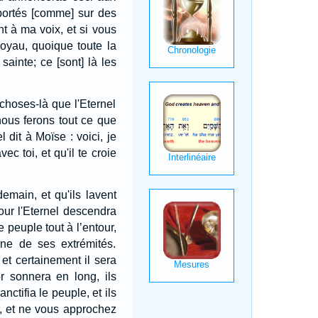
portés [comme] sur des
 à ma voix, et si vous
oyau, quoique toute la
ainte; ce [sont] là les
choses-là que l'Eternel
nous ferons tout ce que
el dit à Moïse : voici, je
c toi, et qu'il te croie
demain, et qu'ils lavent
jour l'Eternel descendra
 peuple tout à l’entour,
ne de ses extrémités.
et certainement il sera
r sonnera en long, ils
ctifia le peuple, et ils
ur, et ne vous approchez