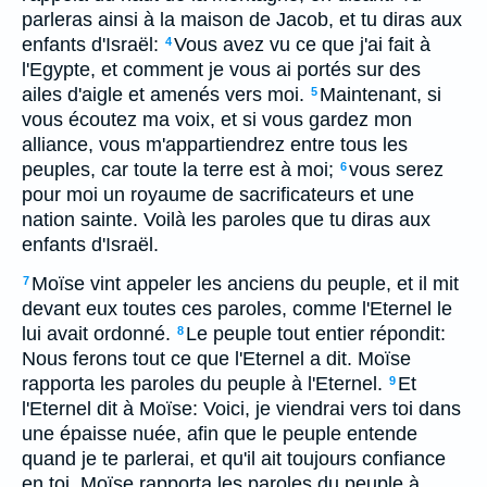
parleras ainsi à la maison de Jacob, et tu diras aux
enfants d'Israël:
Vous avez vu ce que j'ai fait à
4
l'Egypte, et comment je vous ai portés sur des
ailes d'aigle et amenés vers moi.
Maintenant, si
5
vous écoutez ma voix, et si vous gardez mon
alliance, vous m'appartiendrez entre tous les
peuples, car toute la terre est à moi;
vous serez
6
pour moi un royaume de sacrificateurs et une
nation sainte. Voilà les paroles que tu diras aux
enfants d'Israël.
Moïse vint appeler les anciens du peuple, et il mit
7
devant eux toutes ces paroles, comme l'Eternel le
lui avait ordonné.
Le peuple tout entier répondit:
8
Nous ferons tout ce que l'Eternel a dit. Moïse
rapporta les paroles du peuple à l'Eternel.
Et
9
l'Eternel dit à Moïse: Voici, je viendrai vers toi dans
une épaisse nuée, afin que le peuple entende
quand je te parlerai, et qu'il ait toujours confiance
en toi. Moïse rapporta les paroles du peuple à