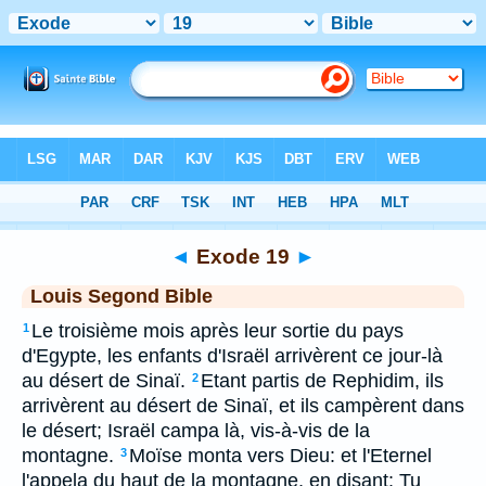
Bible
>
LSG
> Exode 19
◄
Exode 19
►
Louis Segond Bible
Le troisième mois après leur sortie du pays
1
d'Egypte, les enfants d'Israël arrivèrent ce jour-là
au désert de Sinaï.
Etant partis de Rephidim, ils
2
arrivèrent au désert de Sinaï, et ils campèrent dans
le désert; Israël campa là, vis-à-vis de la
montagne.
Moïse monta vers Dieu: et l'Eternel
3
l'appela du haut de la montagne, en disant: Tu