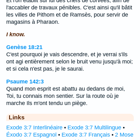
Et l'on établit sur lui des chefs de corvées, afin de
l'accabler de travaux pénibles. C'est ainsi qu'il bâtit
les villes de Pithom et de Ramsès, pour servir de
magasins à Pharaon.
I know.
Genèse 18:21
C'est pourquoi je vais descendre, et je verrai s'ils
ont agi entièrement selon le bruit venu jusqu'à moi;
et si cela n'est pas, je le saurai.
Psaume 142:3
Quand mon esprit est abattu au dedans de moi,
Toi, tu connais mon sentier. Sur la route où je
marche Ils m'ont tendu un piège.
Links
Exode 3:7 Interlinéaire
•
Exode 3:7 Multilingue
•
Éxodo 3:7 Espagnol
•
Exode 3:7 Français
•
2 Mose