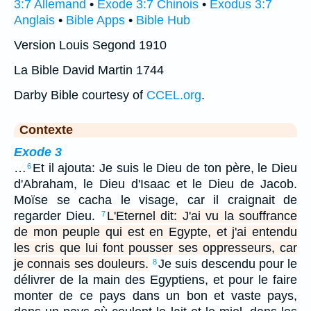
3:7 Allemand
•
Exode 3:7 Chinois
•
Exodus 3:7
Anglais
•
Bible Apps
•
Bible Hub
Version Louis Segond 1910
La Bible David Martin 1744
Darby Bible courtesy of
CCEL.org
.
Contexte
Exode 3
…
Et il ajouta: Je suis le Dieu de ton père, le Dieu
6
d'Abraham, le Dieu d'Isaac et le Dieu de Jacob.
Moïse se cacha le visage, car il craignait de
regarder Dieu.
L'Eternel dit: J'ai vu la souffrance
7
de mon peuple qui est en Egypte, et j'ai entendu
les cris que lui font pousser ses oppresseurs, car
je connais ses douleurs.
Je suis descendu pour le
8
délivrer de la main des Egyptiens, et pour le faire
monter de ce pays dans un bon et vaste pays,