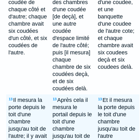
coudée de
des chambres
d'une coudee,
chaque côté et
d'une coudée
et une
d'autre; chaque
[de deçà], et
banquette
chambre avait
une autre
d'une coudee
six coudées
coudée
de l'autre cote;
d'un côté, et six
d'espace limité
et chaque
coudées de
de l'autre côté;
chambre avait
l'autre.
puis [il mesura]
six coudees
chaque
deçà et six
chambre de six
coudees delà.
coudées deçà,
et de six
coudées delà.
Il mesura la
Après cela il
Et il mesura
13
13
13
porte depuis le
mesura le
la porte depuis
toit d'une
portail depuis le
le toit d'une
chambre
toit d'une
chambre
jusqu'au toit de
chambre
jusqu'au toit de
l'autre; il y avait
jusqu'au toit de
l'autre