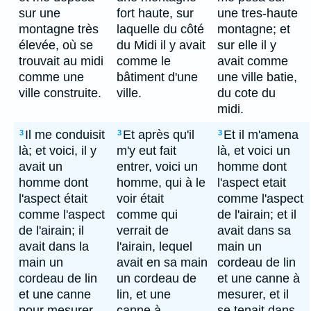
sur une
fort haute, sur
une tres-haute
montagne très
laquelle du côté
montagne; et
élevée, où se
du Midi il y avait
sur elle il y
trouvait au midi
comme le
avait comme
comme une
bâtiment d'une
une ville batie,
ville construite.
ville.
du cote du
midi.
Il me conduisit
Et après qu'il
Et il m'amena
3
3
3
là; et voici, il y
m'y eut fait
là, et voici un
avait un
entrer, voici un
homme dont
homme dont
homme, qui à le
l'aspect etait
l'aspect était
voir était
comme l'aspect
comme l'aspect
comme qui
de l'airain; et il
de l'airain; il
verrait de
avait dans sa
avait dans la
l'airain, lequel
main un
main un
avait en sa main
cordeau de lin
cordeau de lin
un cordeau de
et une canne à
et une canne
lin, et une
mesurer, et il
pour mesurer,
canne à
se tenait dans