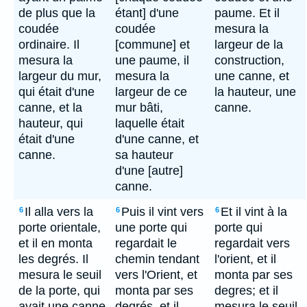
de plus que la
étant] d'une
paume. Et il
coudée
coudée
mesura la
ordinaire. Il
[commune] et
largeur de la
mesura la
une paume, il
construction,
largeur du mur,
mesura la
une canne, et
qui était d'une
largeur de ce
la hauteur, une
canne, et la
mur bâti,
canne.
hauteur, qui
laquelle était
était d'une
d'une canne, et
canne.
sa hauteur
d'une [autre]
canne.
Il alla vers la
Puis il vint vers
Et il vint à la
6
6
6
porte orientale,
une porte qui
porte qui
et il en monta
regardait le
regardait vers
les degrés. Il
chemin tendant
l'orient, et il
mesura le seuil
vers l'Orient, et
monta par ses
de la porte, qui
monta par ses
degres; et il
avait une canne
degrés, et il
mesura le seuil