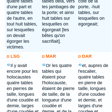
quatre tables
tables delà, vers
cote de la
d'une part et
les jambages de
porte, -huit
quatre tables
la porte; et ainsi
tables, sur
de l'autre, en
huit tables sur
lesquelles on
tout huit tables,
lesquelles on
egorgeait;
sur lesquelles
égorgeait [les
on devait
bêtes qu'on
égorger les
sacrifiait].
victimes.
LSG
MAR
DAR
Il y avait
Or les quatre
et, aupres de
42
42
42
encore pour les
tables qui
l'escalier,
holocaustes
étaient pour
quatre tables
quatre tables
l'holocauste,
en pierre de
en pierres de
étaient de pierre
taille, longues
taille, longues
de taille, de la
d'une coudee
d'une coudée et
longueur d'une
et demie, et
demie, larges
coudée et
larges d'une
d'une coudée et
demie, et de la
coudee et