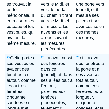
se trouvait la
vers le Midi, et
une porte vers
porte
voici le portail
le midi; et il
méridionale. Il
du chemin tirant
mesura ses
en mesura les
vers le Midi, et il
piliers et ses
poteaux et les
en mesura les
avances selon
vestibules, qui
auvents et les
ces memes
avaient la
allées suivant
mesures;
même mesure.
les mesures
précédentes.
Cette porte et
Il y avait aussi
et il y avait
25
25
25
ses vestibules
des fenêtres
des fenetres à
avaient des
dans ce
la porte et à
fenêtres tout
[portail], et dans
ses avances,
autour, comme
ses allées tout à
tout autour,
les autres
l'entour,
comme ces
fenêtres,
pareilles aux
fenetres-là: la
cinquante
fenêtres
longueur,
coudées en
précédentes;
cinquante
longueur et
tellement qu'il
coudees, et la