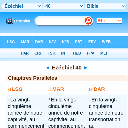
Bible
> Ézéchiel 40
◄
Ézéchiel 40
►
Chapitres Parallèles
LSG
MAR
DAR
La vingt-
En la vingt-
En la vingt-
1
1
1
cinquième
cinquième
cinquieme
année de notre
année de notre
annee de notre
captivité, au
captivité, au
transportation,
commencement
commencement
au