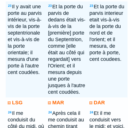
Il y avait une
Et la porte du
Et la porte du
23
23
23
porte au parvis
parvis de
parvis interieur
intérieur, vis-à-
dedans était vis-
etait vis-à-vis
vis de la porte
à-vis de la
de la porte du
septentrionale
[première] porte
nord et de
et vis-à-vis de
du Septentrion,
l'orient; et il
la porte
comme [elle
mesura, de
orientale; il
était au côté qui
porte à porte,
mesura d'une
regardait] vers
cent coudees.
porte à l'autre
l'Orient; et il
cent coudées.
mesura depuis
une porte
jusques à l'autre
cent coudées.
LSG
MAR
DAR
Il me
Après cela il
Et il me
24
24
24
conduisit du
me conduisit au
conduisit vers
côté du midi, où
chemin tirant
le midi; et voici,