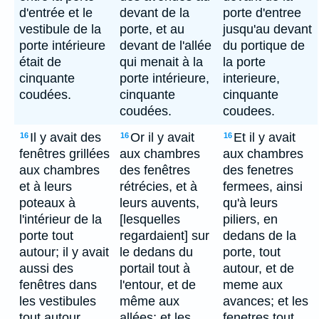
d'entrée et le
devant de la
porte d'entree
vestibule de la
porte, et au
jusqu'au devant
porte intérieure
devant de l'allée
du portique de
était de
qui menait à la
la porte
cinquante
porte intérieure,
interieure,
coudées.
cinquante
cinquante
coudées.
coudees.
Il y avait des
Or il y avait
Et il y avait
16
16
16
fenêtres grillées
aux chambres
aux chambres
aux chambres
des fenêtres
des fenetres
et à leurs
rétrécies, et à
fermees, ainsi
poteaux à
leurs auvents,
qu'à leurs
l'intérieur de la
[lesquelles
piliers, en
porte tout
regardaient] sur
dedans de la
autour; il y avait
le dedans du
porte, tout
aussi des
portail tout à
autour, et de
fenêtres dans
l'entour, et de
meme aux
les vestibules
même aux
avances; et les
tout autour
allées; et les
fenetres tout