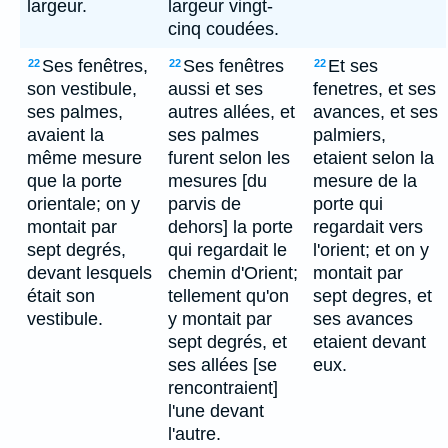
largeur.
largeur vingt-
cinq coudées.
Ses fenêtres,
Ses fenêtres
Et ses
22
22
22
son vestibule,
aussi et ses
fenetres, et ses
ses palmes,
autres allées, et
avances, et ses
avaient la
ses palmes
palmiers,
même mesure
furent selon les
etaient selon la
que la porte
mesures [du
mesure de la
orientale; on y
parvis de
porte qui
montait par
dehors] la porte
regardait vers
sept degrés,
qui regardait le
l'orient; et on y
devant lesquels
chemin d'Orient;
montait par
était son
tellement qu'on
sept degres, et
vestibule.
y montait par
ses avances
sept degrés, et
etaient devant
ses allées [se
eux.
rencontraient]
l'une devant
l'autre.