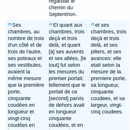
regardait le
chemin du
Septentrion.
Ses
Et quant aux
et ses
21
21
21
chambres, au
chambres, trois
chambres, trois
nombre de trois
deçà et trois
deçà et trois
d'un côté et de
delà, et quant
delà, et ses
trois de l'autre,
[à] ses auvents
piliers, et ses
ses poteaux et
et ses allées, [le
avances: elle
ses vestibules,
tout] fut selon
etait selon la
avaient la
les mesures du
mesure de la
même mesure
premier portail;
premiere porte,
que la première
tellement que le
sa longueur,
porte,
portail de ce
cinquante
cinquante
[second] parvis
coudees, et sa
coudées en
de dehors avait
largeur, vingt-
longueur et
en longueur
cinq coudees.
vingt-cinq
cinquante
coudées en
coudées, et en