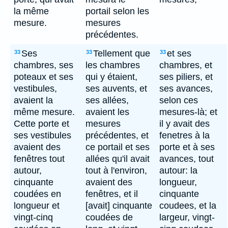
la même
portail selon les
mesure.
mesures
précédentes.
Ses
Tellement que
et ses
33
33
33
chambres, ses
les chambres
chambres, et
poteaux et ses
qui y étaient,
ses piliers, et
vestibules,
ses auvents, et
ses avances,
avaient la
ses allées,
selon ces
même mesure.
avaient les
mesures-là; et
Cette porte et
mesures
il y avait des
ses vestibules
précédentes, et
fenetres à la
avaient des
ce portail et ses
porte et à ses
fenêtres tout
allées qu'il avait
avances, tout
autour,
tout à l'environ,
autour: la
cinquante
avaient des
longueur,
coudées en
fenêtres, et il
cinquante
longueur et
[avait] cinquante
coudees, et la
vingt-cinq
coudées de
largeur, vingt-