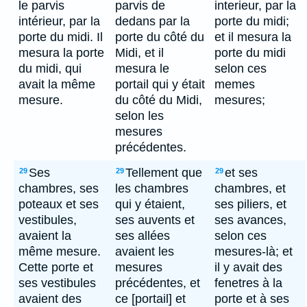
le parvis
parvis de
interieur, par la
intérieur, par la
dedans par la
porte du midi;
porte du midi. Il
porte du côté du
et il mesura la
mesura la porte
Midi, et il
porte du midi
du midi, qui
mesura le
selon ces
avait la même
portail qui y était
memes
mesure.
du côté du Midi,
mesures;
selon les
mesures
précédentes.
Ses
Tellement que
et ses
29
29
29
chambres, ses
les chambres
chambres, et
poteaux et ses
qui y étaient,
ses piliers, et
vestibules,
ses auvents et
ses avances,
avaient la
ses allées
selon ces
même mesure.
avaient les
mesures-là; et
Cette porte et
mesures
il y avait des
ses vestibules
précédentes, et
fenetres à la
avaient des
ce [portail] et
porte et à ses