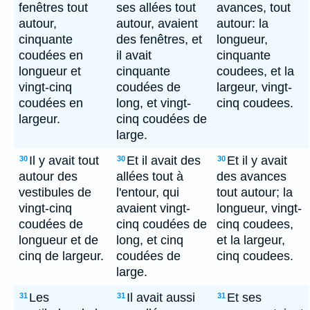
fenêtres tout
ses allées tout
avances, tout
autour,
autour, avaient
autour: la
cinquante
des fenêtres, et
longueur,
coudées en
il avait
cinquante
longueur et
cinquante
coudees, et la
vingt-cinq
coudées de
largeur, vingt-
coudées en
long, et vingt-
cinq coudees.
largeur.
cinq coudées de
large.
Il y avait tout
Et il avait des
Et il y avait
30
30
30
autour des
allées tout à
des avances
vestibules de
l'entour, qui
tout autour; la
vingt-cinq
avaient vingt-
longueur, vingt-
coudées de
cinq coudées de
cinq coudees,
longueur et de
long, et cinq
et la largeur,
cinq de largeur.
coudées de
cinq coudees.
large.
Les
Il avait aussi
Et ses
31
31
31