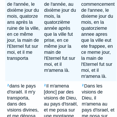
de l'année, le
de l'année, au
commencement
dixième jour du
dixième jour du
de l'annee, le
mois, quatorze
mois, la
dixieme jour du
ans après la
quatorzième
mois, en la
ruine de la ville,
année après
quatorzieme
en ce même
que la ville fut
annee apres
jour, la main de
prise, en ce
que la ville eut
l'Eternel fut sur
même jour la
ete frappee, en
moi, et il me
main de
ce meme jour,
transporta
l'Eternel fut sur
la main de
moi, et il
l'Eternel fut sur
m'amena là.
moi, et il
m'amena là.
dans le pays
Il m'amena
Dans les
2
2
2
d'Israël. Il m'y
[donc] par des
visions de
transporta,
visions de Dieu,
Dieu, il
dans des
au pays d'Israël,
m'amena au
visions divines,
et me posa sur
pays d'Israel, et
et me déposa
une montagne
me posa sur