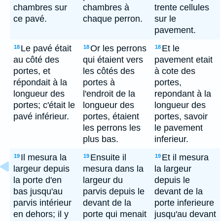
chambres sur
chambres à
trente cellules
ce pavé.
chaque perron.
sur le
pavement.
Le pavé était
Or les perrons
Et le
18
18
18
au côté des
qui étaient vers
pavement etait
portes, et
les côtés des
à cote des
répondait à la
portes à
portes,
longueur des
l'endroit de la
repondant à la
portes; c'était le
longueur des
longueur des
pavé inférieur.
portes, étaient
portes, savoir
les perrons les
le pavement
plus bas.
inferieur.
Il mesura la
Ensuite il
Et il mesura
19
19
19
largeur depuis
mesura dans la
la largeur
la porte d'en
largeur du
depuis le
bas jusqu'au
parvis depuis le
devant de la
parvis intérieur
devant de la
porte inferieure
en dehors; il y
porte qui menait
jusqu'au devant