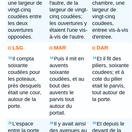
une largeur de
l'autre, de la
chambre, une
vingt-cinq
largeur de vingt-
largeur de
coudées entre
cinq coudées;
vingt-cinq
les deux
les ouvertures y
coudees,
ouvertures
étaient l'une vis-
entree vis-à-vis
opposées.
à-vis de l'autre.
d'entree.
LSG
MAR
DAR
Il compta
Puis il mit en
Et il fit des
14
14
14
soixante
auvents
piliers, soixante
coudées pour
soixante
coudees; et à
les poteaux,
coudées, et au
cote du pilier
près desquels
bout des
etait le parvis,
était une cour,
auvents le
tout autour de
autour de la
parvis tout
la porte.
porte.
autour du
portail.
L'espace
Il y avait ainsi
Et depuis le
15
15
15
entre la porte
des avenues au
devant de la