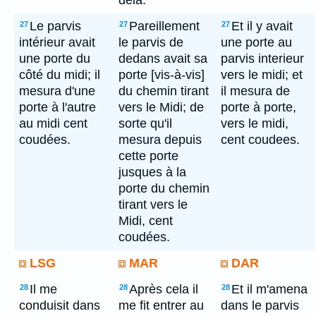
delà.
Le parvis
Pareillement
Et il y avait
27
27
27
intérieur avait
le parvis de
une porte au
une porte du
dedans avait sa
parvis interieur
côté du midi; il
porte [vis-à-vis]
vers le midi; et
mesura d'une
du chemin tirant
il mesura de
porte à l'autre
vers le Midi; de
porte à porte,
au midi cent
sorte qu'il
vers le midi,
coudées.
mesura depuis
cent coudees.
cette porte
jusques à la
porte du chemin
tirant vers le
Midi, cent
coudées.
LSG
MAR
DAR
Il me
Après cela il
Et il m'amena
28
28
28
conduisit dans
me fit entrer au
dans le parvis