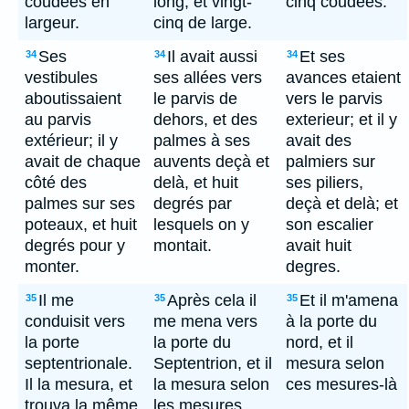
coudées en
long, et vingt-
cinq coudees.
largeur.
cinq de large.
Ses
Il avait aussi
Et ses
34
34
34
vestibules
ses allées vers
avances etaient
aboutissaient
le parvis de
vers le parvis
au parvis
dehors, et des
exterieur; et il y
extérieur; il y
palmes à ses
avait des
avait de chaque
auvents deçà et
palmiers sur
côté des
delà, et huit
ses piliers,
palmes sur ses
degrés par
deçà et delà; et
poteaux, et huit
lesquels on y
son escalier
degrés pour y
montait.
avait huit
monter.
degres.
Il me
Après cela il
Et il m'amena
35
35
35
conduisit vers
me mena vers
à la porte du
la porte
la porte du
nord, et il
septentrionale.
Septentrion, et il
mesura selon
Il la mesura, et
la mesura selon
ces mesures-là
trouva la même
les mesures