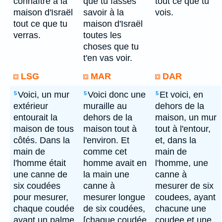
connaître à la
que tu fasses
tout ce que tu
maison d'Israël
savoir à la
vois.
tout ce que tu
maison d'Israël
verras.
toutes les
choses que tu
t'en vas voir.
LSG
MAR
DAR
Voici, un mur
Voici donc une
Et voici, en
5
5
5
extérieur
muraille au
dehors de la
entourait la
dehors de la
maison, un mur
maison de tous
maison tout à
tout à l'entour,
côtés. Dans la
l'environ. Et
et, dans la
main de
comme cet
main de
l'homme était
homme avait en
l'homme, une
une canne de
la main une
canne à
six coudées
canne à
mesurer de six
pour mesurer,
mesurer longue
coudees, ayant
chaque coudée
de six coudées,
chacune une
ayant un palme
[chaque coudée
coudee et une