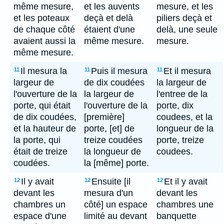
même mesure,
et les auvents
mesure, et les
et les poteaux
deçà et delà
piliers deçà et
de chaque côté
étaient d'une
delà, une seule
avaient aussi la
même mesure.
mesure.
même mesure.
Il mesura la
Puis il mesura
Et il mesura
11
11
11
largeur de
de dix coudées
la largeur de
l'ouverture de la
la largeur de
l'entree de la
porte, qui était
l'ouverture de la
porte, dix
de dix coudées,
[première]
coudees, et la
et la hauteur de
porte, [et] de
longueur de la
la porte, qui
treize coudées
porte, treize
était de treize
la longueur de
coudees.
coudées.
la [même] porte.
Il y avait
Ensuite [il
Et il y avait
12
12
12
devant les
mesura d'un
devant les
chambres un
côté] un espace
chambres une
espace d'une
limité au devant
banquette