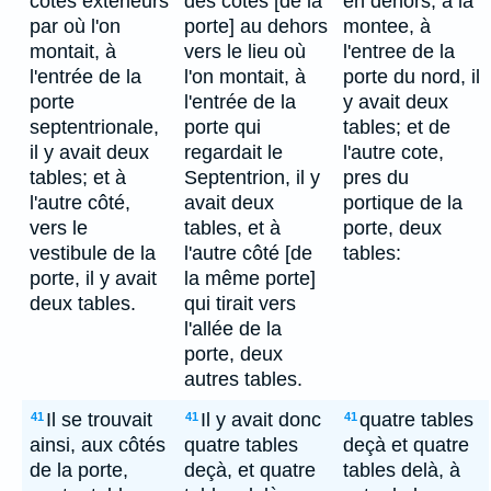
côtés extérieurs
des côtés [de la
en dehors, à la
par où l'on
porte] au dehors
montee, à
montait, à
vers le lieu où
l'entree de la
l'entrée de la
l'on montait, à
porte du nord, il
porte
l'entrée de la
y avait deux
septentrionale,
porte qui
tables; et de
il y avait deux
regardait le
l'autre cote,
tables; et à
Septentrion, il y
pres du
l'autre côté,
avait deux
portique de la
vers le
tables, et à
porte, deux
vestibule de la
l'autre côté [de
tables:
porte, il y avait
la même porte]
deux tables.
qui tirait vers
l'allée de la
porte, deux
autres tables.
Il se trouvait
Il y avait donc
quatre tables
41
41
41
ainsi, aux côtés
quatre tables
deçà et quatre
de la porte,
deçà, et quatre
tables delà, à