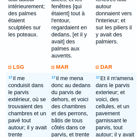
intérieurement;
fenêtres [qui
autour
des palmes
étaient] tout à
donnaient vers
étaient
l'entour,
l'interieur; et
sculptées sur
regardaient en
sur les piliers il
les poteaux.
dedans, [et il y
y avait des
avait] des
palmiers.
palmes aux
auvents.
LSG
MAR
DAR
Il me
Il me mena
Et il m'amena
17
17
17
conduisit dans
donc au dedans
dans le parvis
le parvis
du parvis de
exterieur; et
extérieur, où se
dehors, et voici
voici, des
trouvaient des
des chambres
cellules, et un
chambres et un
et des perrons,
pavement
pavé tout
bâtis de tous
garnissant le
autour; il y avait
côtés dans ce
parvis, tout
trente
parvis, et trente
autour; il y avait