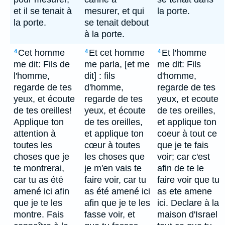
et il se tenait à
mesurer, et qui
la porte.
la porte.
se tenait debout
à la porte.
Cet homme
Et cet homme
Et l'homme
4
4
4
me dit: Fils de
me parla, [et me
me dit: Fils
l'homme,
dit] : fils
d'homme,
regarde de tes
d'homme,
regarde de tes
yeux, et écoute
regarde de tes
yeux, et ecoute
de tes oreilles!
yeux, et écoute
de tes oreilles,
Applique ton
de tes oreilles,
et applique ton
attention à
et applique ton
coeur à tout ce
toutes les
cœur à toutes
que je te fais
choses que je
les choses que
voir; car c'est
te montrerai,
je m'en vais te
afin de te le
car tu as été
faire voir, car tu
faire voir que tu
amené ici afin
as été amené ici
as ete amene
que je te les
afin que je te les
ici. Declare à la
montre. Fais
fasse voir, et
maison d'Israel