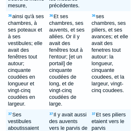
mesure,
précédentes.
ainsi qu'à ses
Et ses
ses
36
36
36
chambres, à
chambres, ses
chambres, ses
ses poteaux et
auvents, et ses
piliers, et ses
à ses
allées. Or il y
avances; et elle
vestibules; elle
avait des
avait des
avait des
fenêtres tout à
fenetres tout
fenêtres tout
l'entour; [et un
autour: la
autour;
portail] de
longueur,
cinquante
cinquante
cinquante
coudées en
coudées de
coudees, et la
longueur et
long, et de
largeur, vingt-
vingt-cinq
vingt-cinq
cinq coudees.
coudées en
coudées de
largeur.
large.
Ses
Il y avait aussi
Et ses piliers
37
37
37
vestibules
des auvents
etaient vers le
aboutissaient
vers le parvis de
parvis