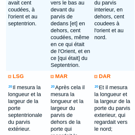
avait cent
vers le bas au
du parvis
coudées, à
devant du
interieur, en
l'orient et au
parvis de
dehors, cent
septentrion.
dedans [et] en
coudees à
dehors, cent
l'orient et au
coudées, même
nord.
en ce qui était
de l'Orient, et en
ce [qui était] du
Septentrion.
LSG
MAR
DAR
Il mesura la
Après cela il
Et il mesura
20
20
20
longueur et la
mesura la
la longueur et
largeur de la
longueur et la
la largeur de la
porte
largeur du
porte du parvis
septentrionale
parvis de
exterieur, qui
du parvis
dehors de la
regardait vers
extérieur.
porte qui
le nord;