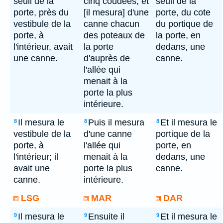
seuil de la
cinq coudées, et
seuil de la
porte, près du
[il mesura] d'une
porte, du cote
vestibule de la
canne chacun
du portique de
porte, à
des poteaux de
la porte, en
l'intérieur, avait
la porte
dedans, une
une canne.
d'auprès de
canne.
l'allée qui
menait à la
porte la plus
intérieure.
Il mesura le
Puis il mesura
Et il mesura le
8
8
8
vestibule de la
d'une canne
portique de la
porte, à
l'allée qui
porte, en
l'intérieur; il
menait à la
dedans, une
avait une
porte la plus
canne.
canne.
intérieure.
LSG
MAR
DAR
Il mesura le
Ensuite il
Et il mesura le
9
9
9