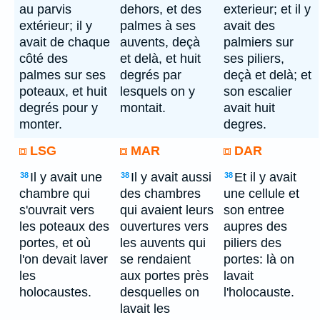
au parvis
dehors, et des
exterieur; et il y
extérieur; il y
palmes à ses
avait des
avait de chaque
auvents, deçà
palmiers sur
côté des
et delà, et huit
ses piliers,
palmes sur ses
degrés par
deçà et delà; et
poteaux, et huit
lesquels on y
son escalier
degrés pour y
montait.
avait huit
monter.
degres.
LSG
MAR
DAR
Il y avait une
Il y avait aussi
Et il y avait
38
38
38
chambre qui
des chambres
une cellule et
s'ouvrait vers
qui avaient leurs
son entree
les poteaux des
ouvertures vers
aupres des
portes, et où
les auvents qui
piliers des
l'on devait laver
se rendaient
portes: là on
les
aux portes près
lavait
holocaustes.
desquelles on
l'holocauste.
lavait les