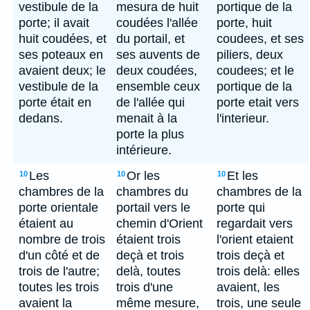
vestibule de la
mesura de huit
portique de la
porte; il avait
coudées l'allée
porte, huit
huit coudées, et
du portail, et
coudees, et ses
ses poteaux en
ses auvents de
piliers, deux
avaient deux; le
deux coudées,
coudees; et le
vestibule de la
ensemble ceux
portique de la
porte était en
de l'allée qui
porte etait vers
dedans.
menait à la
l'interieur.
porte la plus
intérieure.
Les
Or les
Et les
10
10
10
chambres de la
chambres du
chambres de la
porte orientale
portail vers le
porte qui
étaient au
chemin d'Orient
regardait vers
nombre de trois
étaient trois
l'orient etaient
d'un côté et de
deçà et trois
trois deçà et
trois de l'autre;
delà, toutes
trois delà: elles
toutes les trois
trois d'une
avaient, les
avaient la
même mesure,
trois, une seule