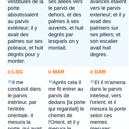
vestibules de la
ses allées vers
avances etaient
porte
le parvis de
vers le parvis
aboutissaient
dehors, et des
exterieur; et il y
au parvis
palmes à ses
avait des
extérieur; il y
auvents, et huit
palmiers sur
avait des
degrés par
ses piliers; et
palmes sur ses
lesquels on y
son escalier
poteaux, et huit
montait.
avait huit
degrés pour y
degres.
monter.
LSG
MAR
DAR
Il me
Après cela il
Et il m'amena
32
32
32
conduisit dans
me fit entrer au
dans le parvis
le parvis
parvis de
interieur, vers
intérieur, par
dedans [la porte
l'orient; et il
l'entrée
qui regardait] le
mesura la porte
orientale. Il
chemin de
selon ces
mesura la
l'Orient, et il y
memes
porte, qui avait
mesura le
mesures;