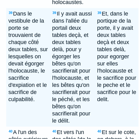
holocaustes.
Dans le
Il y avait aussi
Et, dans le
39
39
39
vestibule de la
dans l'allée du
portique de la
porte se
portail deux
porte, il y avait
trouvaient de
tables deçà, et
deux tables
chaque côté
deux tables
deçà et deux
deux tables, sur
delà, pour y
tables delà,
lesquelles on
égorger les
pour egorger
devait égorger
bêtes qu'on
sur elles
l'holocauste, le
sacrifierait pour
l'holocauste et
sacrifice
l'holocauste, et
le sacrifice pour
d'expiation et le
les bêtes qu'on
le peche et le
sacrifice de
sacrifierait pour
sacrifice pour le
culpabilité.
le péché, et les
delit.
bêtes qu'on
sacrifierait pour
le délit.
A l'un des
Et vers l'un
Et sur le cote,
40
40
40