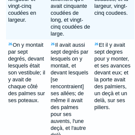
vingt-cinq
avait cinquante
largeur, vingt-
coudées en
coudées de
cinq coudees.
largeur.
long, et vingt-
cinq coudées de
large.
On y montait
Il avait aussi
Et il y avait
26
26
26
par sept
sept degrés par
sept degres
degrés, devant
lesquels on y
pour y monter,
lesquels était
montait, et
et ses avances
son vestibule; il
devant lesquels
devant eux; et
y avait de
[se
la porte avait
chaque côté
rencontraient]
des palmiers,
des palmes sur
ses allées; de
un deçà et un
ses poteaux.
même il avait
delà, sur ses
des palmes
piliers.
pour ses
auvents, l'une
deçà, et l'autre