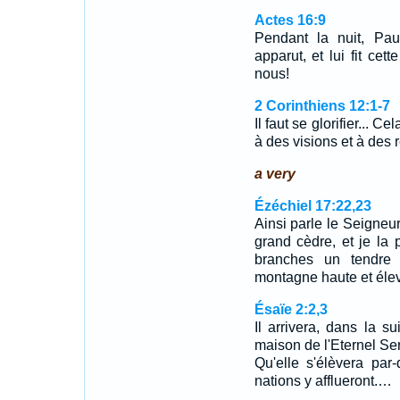
Actes 16:9
Pendant la nuit, Pau
apparut, et lui fit ce
nous!
2 Corinthiens 12:1-7
Il faut se glorifier... 
à des visions et à des
a very
Ézéchiel 17:22,23
Ainsi parle le Seigneur,
grand cèdre, et je la 
branches un tendre 
montagne haute et él
Ésaïe 2:2,3
Il arrivera, dans la 
maison de l'Eternel S
Qu'elle s'élèvera par
nations y afflueront.…