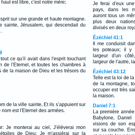
haut est libre, c'est notre mère;
Je ferai d'eux un
pays, dans les mo
auront tous un mêm
esprit sur une grande et haute montagne.
plus deux nation
le sainte, Jérusalem, qui descendait du
divisés en deux ro
…
Ézéchiel 41:1
Il me conduisit da
les poteaux; il y
9
largeur d'un côt
tout ce qu'il avait dans l'esprit touchant
largeur de l'autre, l
n de l'Eternel, et toutes les chambres à
rs de la maison de Dieu et les trésors du
Ézéchiel 43:12
Telle est la loi de 
de la montagne, tou
occuper est très sai
la maison.
m de la ville sainte, Et ils s'appuient sur
Daniel 7:1
le nom est l'Eternel des armées.
La première année 
Babylone, Daniel
visions de son espr
r: Je monterai au ciel, J'élèverai mon
sur sa couche. Ensu
étoiles de Dieu; Je m'assiérai sur la