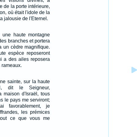
des visions divines, à
e de la porte intérieure,
n, où était l'idole de la
la jalousie de l'Eternel.
ur une haute montagne
a des branches et portera
dra un cèdre magnifique.
ute espèce reposeront
ui a des ailes reposera
s rameaux.
e sainte, sur la haute
l, dit le Seigneur,
la maison d'Israël, tous
s le pays me serviront;
ai favorablement, je
ffrandes, les prémices
tout ce que vous me