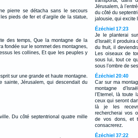
transporta, dans 
Jérusalem, à l'entré
une pierre se détacha sans le secours
du côté du septentrio
es pieds de fer et d'argile de la statue,
jalousie, qui excite 
Ézéchiel 17:23
Je le planterai s
suite des temps, Que la montagne de la
d'Israël; il produir
era fondée sur le sommet des montagnes,
du fruit, il devien
essus les collines, Et que les peuples y
Les oiseaux de to
sous lui, tout ce q
sous l'ombre de se
esprit sur une grande et haute montagne.
Ézéchiel 20:40
le sainte, Jérusalem, qui descendait du
Car sur ma montagn
montagne d'Israë
l'Eternel, là toute 
ceux qui seront dan
là je les recevr
rechercherai vos o
ville. Du côté septentrional quatre mille
de vos dons, et 
consacrerez.
Ézéchiel 37:22