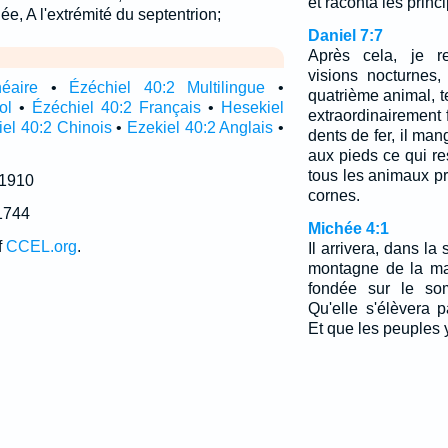
et raconta les princ
e, A l'extrémité du septentrion;
Daniel 7:7
Après cela, je r
visions nocturnes, 
néaire
•
Ézéchiel 40:2 Multilingue
•
quatrième animal, t
ol
•
Ézéchiel 40:2 Français
•
Hesekiel
extraordinairement f
el 40:2 Chinois
•
Ezekiel 40:2 Anglais
•
dents de fer, il mange
aux pieds ce qui rest
tous les animaux pré
 1910
cornes.
1744
Michée 4:1
f
CCEL.org
.
Il arrivera, dans la
montagne de la ma
fondée sur le so
Qu'elle s'élèvera p
Et que les peuples y