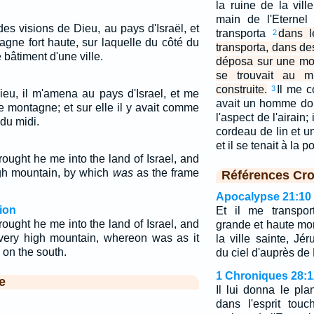
la ruine de la vil
main de l'Eternel
es visions de Dieu, au pays d'Israël, et
transporta
dans l
2
gne fort haute, sur laquelle du côté du
transporta, dans de
 bâtiment d'une ville.
déposa sur une mo
se trouvait au m
construite.
Il me co
3
ieu, il m'amena au pays d'Israel, et me
avait un homme don
e montagne; et sur elle il y avait comme
l'aspect de l'airain;
 du midi.
cordeau de lin et 
et il se tenait à la 
rought he me into the land of Israel, and
gh mountain, by which
was
as the frame
Références Cro
Apocalypse 21:10
ion
Et il me transpor
rought he me into the land of Israel, and
grande et haute mo
ery high mountain, whereon was as it
la ville sainte, Jé
 on the south.
du ciel d'auprès de
1 Chroniques 28:1
e
Il lui donna le pla
dans l'esprit tou