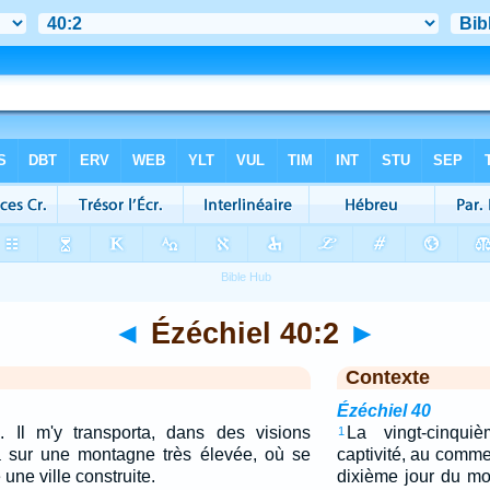
◄
Ézéchiel 40:2
►
Contexte
Ézéchiel 40
. Il m'y transporta, dans des visions
La vingt-cinqu
1
a sur une montagne très élevée, où se
captivité, au comm
une ville construite.
dixième jour du mo