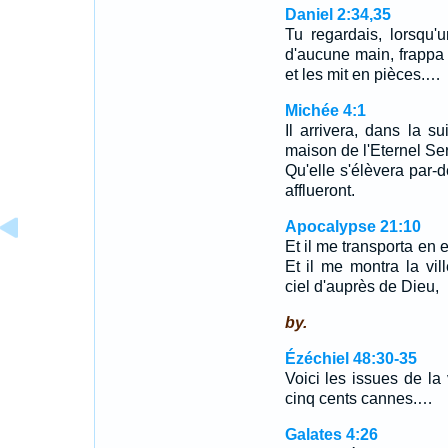
Daniel 2:34,35
Tu regardais, lorsqu'
d'aucune main, frappa l
et les mit en pièces.…
Michée 4:1
Il arrivera, dans la 
maison de l'Eternel S
Qu'elle s'élèvera par-d
afflueront.
Apocalypse 21:10
Et il me transporta en 
Et il me montra la vil
ciel d'auprès de Dieu,
by.
Ézéchiel 48:30-35
Voici les issues de la 
cinq cents cannes.…
Galates 4:26