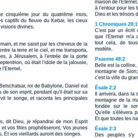
maison de l'Eternel
à l'entour pour les
Dieu et les trésors 
le cinquième jour du quatrième mois,
s captifs du fleuve du Kebar, les cieux
1 Chroniques 28:1
 visions divines.
C'est par un écrit
que l'Eternel m'a 
tout cela, de tou
 main, et me saisit par les cheveux de la
modèle.
entre la terre et le ciel, et me transporta,
es, à Jérusalem, à l'entrée de la porte
Psaume 48:2
eptentrion, où était l'idole de la jalousie,
Belle est la colline, 
 l'Eternel.
montagne de Sion; 
c'est la ville du gran
elschatsar, roi de Babylone, Daniel eut
Ésaïe 2:2
 de son esprit, pendant qu'il était sur sa
Il arrivera, dans la
vit le songe, et raconta les principales
montagne de la ma
fondée sur le so
Qu'elle s'élèvera p
Et que toutes les nat
s, dit Dieu, je répandrai de mon Esprit
s et vos filles prophétiseront, Vos jeunes
Ésaïe 2:3
, Et vos vieillards auront des songes.
Des peuples s'y r