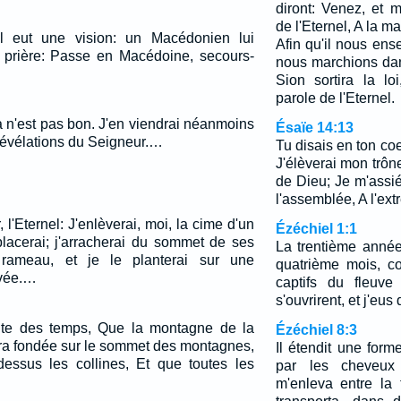
diront: Venez, et
de l'Eternel, A la 
l eut une vision: un Macédonien lui
Afin qu'il nous ens
tte prière: Passe en Macédoine, secours-
nous marchions dan
Sion sortira la l
parole de l'Eternel.
Cela n'est pas bon. J'en viendrai néanmoins
Ésaïe 14:13
 révélations du Seigneur.…
Tu disais en ton coe
J'élèverai mon trôn
de Dieu; Je m'assi
l'assemblée, A l'ext
 l'Eternel: J'enlèverai, moi, la cime d'un
Ézéchiel 1:1
placerai; j'arracherai du sommet de ses
La trentième année
rameau, et je le planterai sur une
quatrième mois, c
evée.…
captifs du fleuve
s'ouvrirent, et j'eus
suite des temps, Que la montagne de la
Ézéchiel 8:3
era fondée sur le sommet des montagnes,
Il étendit une form
-dessus les collines, Et que toutes les
par les cheveux 
m'enleva entre la 