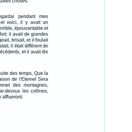
ipales choses.
egardai pendant mes
et voici, il y avait un
errible, épouvantable et
ort; il avait de grandes
ait, brisait, et il foulait
ait; il était différent de
cédents, et il avait dix
 suite des temps, Que la
ison de l'Eternel Sera
mmet des montagnes,
ar-dessus les collines,
 afflueront.