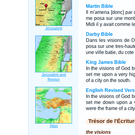
Martin Bible
Il m'amena [donc] par d
me posa sur une monta
Midi il y avait comme le
Darby Bible
Dans les visions de D
posa sur une tres-haut
une ville batie, du cote
King James Bible
In the visions of God b
set me upon a very hi
of a city on the south.
English Revised Vers
In the visions of God b
set me down upon a v
were the frame of a city
Trésor de l'Écritur
the visions