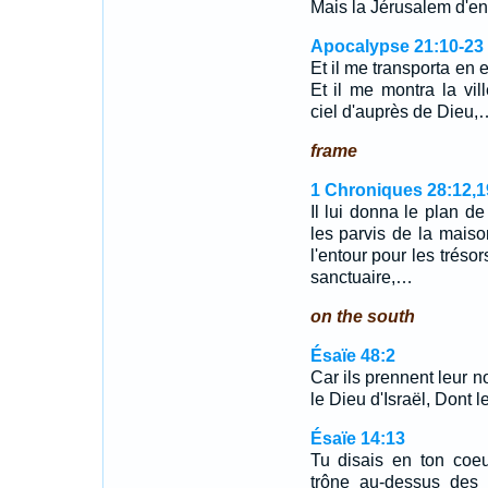
Mais la Jérusalem d'en 
Apocalypse 21:10-23
Et il me transporta en 
Et il me montra la vil
ciel d'auprès de Dieu,
frame
1 Chroniques 28:12,1
Il lui donna le plan de 
les parvis de la maiso
l'entour pour les tréso
sanctuaire,…
on the south
Ésaïe 48:2
Car ils prennent leur no
le Dieu d'Israël, Dont 
Ésaïe 14:13
Tu disais en ton coeu
trône au-dessus des 