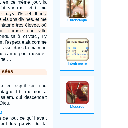
le, en ce même jour, la
 fut sur moi, et il me
e pays d'Israël. Il m'y
s visions divines, et me
ntagne très élevée, où
idi comme une ville
nduisit là; et voici, il y
t l'aspect était comme
 il avait dans la main un
une canne pour mesurer,
porte.…
isées
ta en esprit sur une
ntagne. Et il me montra
rusalem, qui descendait
 Dieu,
2
n de tout ce qu'il avait
chant les parvis de la