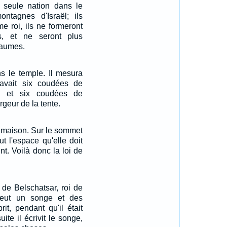
e seule nation dans le
ntagnes d'Israël; ils
e roi, ils ne formeront
s, et ne seront plus
yaumes.
ns le temple. Il mesura
 avait six coudées de
é, et six coudées de
argeur de la tente.
la maison. Sur le sommet
t l'espace qu'elle doit
nt. Voilà donc la loi de
de Belschatsar, roi de
 eut un songe et des
it, pendant qu'il était
ite il écrivit le songe,