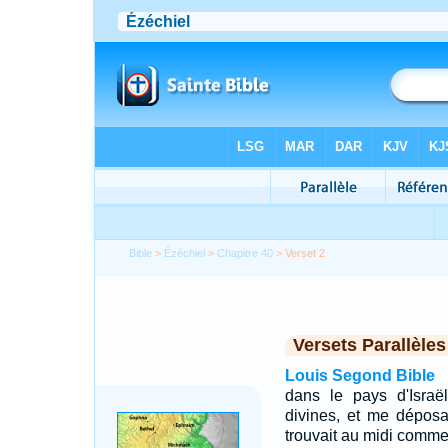
Bible
>
Ézéchiel
>
Chapitre 40
> Verset 2
Versets Parallèles
Louis Segond Bible
dans le pays d'Israël
divines, et me dépos
trouvait au midi comme 