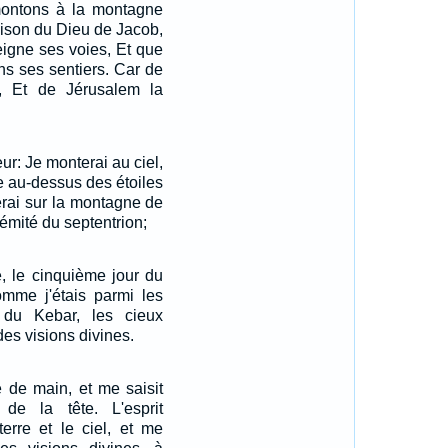
 montons à la montagne
maison du Dieu de Jacob,
eigne ses voies, Et que
s ses sentiers. Car de
oi, Et de Jérusalem la
ur: Je monterai au ciel,
e au-dessus des étoiles
érai sur la montagne de
rémité du septentrion;
, le cinquième jour du
omme j'étais parmi les
 du Kebar, les cieux
 des visions divines.
e de main, et me saisit
de la tête. L'esprit
terre et le ciel, et me