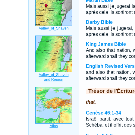
Martin Bible
Mais aussi je jugerai la
après cela ils sortiron
Darby Bible
Mais aussi je jugerai, 
apres cela ils sortiron
King James Bible
And also that nation, 
afterward shall they co
English Revised Vers
and also that nation, 
afterward shall they co
Trésor de l'Écritur
that.
Genèse 46:1-34
Israël partit, avec tout
Schéba, et il offrit de