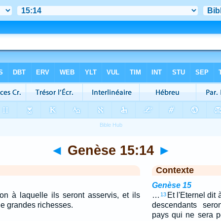
◄
Genèse 15:14
►
Contexte
Genèse 15
on à laquelle ils seront asservis, et ils
…
Et l'Eternel di
13
de grandes richesses.
descendants sero
pays qui ne sera po