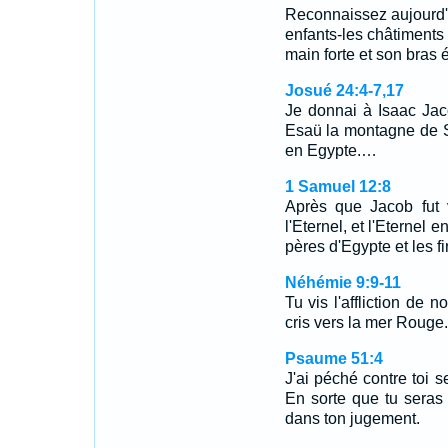
Reconnaissez aujourd'h
enfants-les châtiments 
main forte et son bras
Josué 24:4-7,17
Je donnai à Isaac Jac
Esaü la montagne de Sé
en Egypte.…
1 Samuel 12:8
Après que Jacob fut 
l'Eternel, et l'Eternel 
pères d'Egypte et les fi
Néhémie 9:9-11
Tu vis l'affliction de 
cris vers la mer Roug
Psaume 51:4
J'ai péché contre toi se
En sorte que tu seras
dans ton jugement.