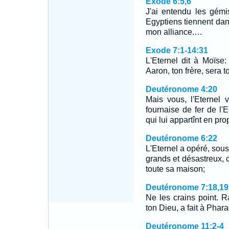
Exode 6:5,6
J'ai entendu les gémi
Egyptiens tiennent dan
mon alliance.…
Exode 7:1-14:31
L'Eternel dit à Moïse:
Aaron, ton frère, sera 
Deutéronome 4:20
Mais vous, l'Eternel v
fournaise de fer de l'
qui lui appartînt en pr
Deutéronome 6:22
L'Eternel a opéré, sous
grands et désastreux, c
toute sa maison;
Deutéronome 7:18,19
Ne les crains point. R
ton Dieu, a fait à Phar
Deutéronome 11:2-4