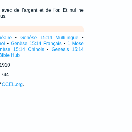
e avec de l'argent et de l'or, Et nul ne
bus.
néaire
•
Genèse 15:14 Multilingue
•
nol
•
Genèse 15:14 Français
•
1 Mose
nèse 15:14 Chinois
•
Genesis 15:14
Bible Hub
 1910
1744
f
CCEL.org
.