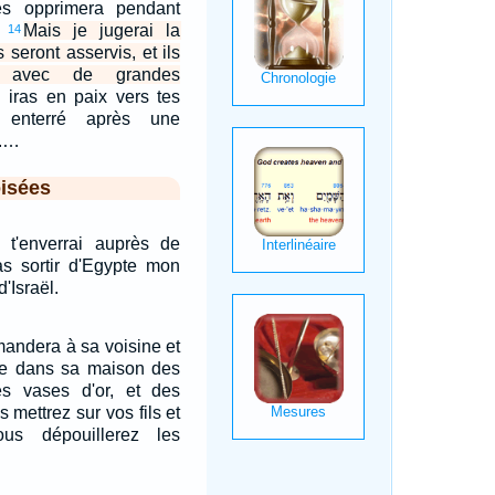
es opprimera pendant
.
Mais je jugerai la
14
s seront asservis, et ils
te avec de grandes
u iras en paix vers tes
 enterré après une
e.…
isées
e t'enverrai auprès de
as sortir d'Egypte mon
'Israël.
ndera à sa voisine et
re dans sa maison des
es vases d'or, et des
 mettrez sur vos fils et
ous dépouillerez les