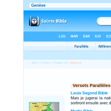
Bible
>
Genèse
>
Chapitre 15
> Verset 14
Versets Parallèles
Louis Segond Bible
Mais je jugerai la nati
sortiront ensuite avec 