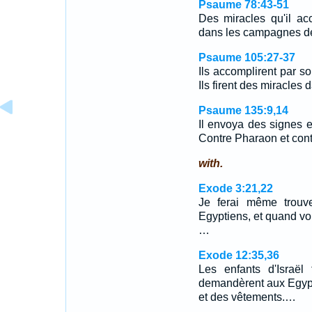
Psaume 78:43-51
Des miracles qu'il ac
dans les campagnes d
Psaume 105:27-37
Ils accomplirent par s
Ils firent des miracle
Psaume 135:9,14
Il envoya des signes e
Contre Pharaon et cont
with.
Exode 3:21,22
Je ferai même trouv
Egyptiens, et quand vou
…
Exode 12:35,36
Les enfants d'Israël 
demandèrent aux Egypt
et des vêtements.…