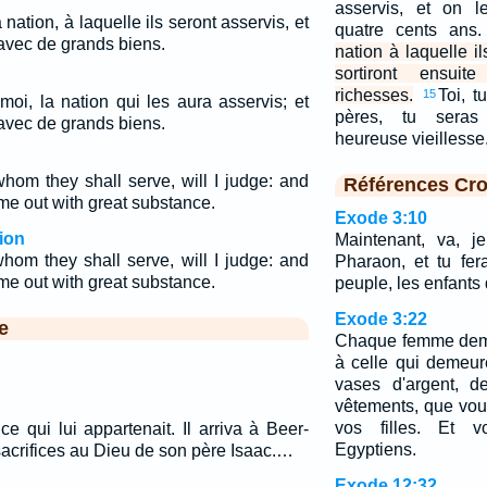
asservis, et on l
 nation, à laquelle ils seront asservis, et
quatre cents ans
t avec de grands biens.
nation à laquelle il
sortiront ensui
richesses.
Toi, t
15
moi, la nation qui les aura asservis; et
pères, tu seras
t avec de grands biens.
heureuse vieilless
whom they shall serve, will I judge: and
Références Cro
me out with great substance.
Exode 3:10
ion
Maintenant, va, j
whom they shall serve, will I judge: and
Pharaon, et tu fer
me out with great substance.
peuple, les enfants d
Exode 3:22
e
Chaque femme dema
à celle qui demeu
vases d'argent, d
vêtements, que vous
vos filles. Et v
 ce qui lui appartenait. Il arriva à Beer-
Egyptiens.
s sacrifices au Dieu de son père Isaac.…
Exode 12:32