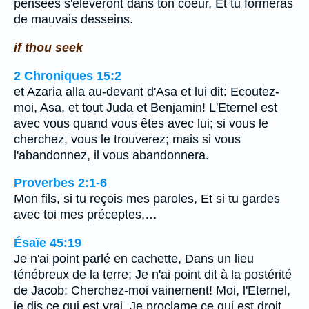
pensées s'élèveront dans ton coeur, Et tu formeras
de mauvais desseins.
if thou seek
2 Chroniques 15:2
et Azaria alla au-devant d'Asa et lui dit: Ecoutez-
moi, Asa, et tout Juda et Benjamin! L'Eternel est
avec vous quand vous êtes avec lui; si vous le
cherchez, vous le trouverez; mais si vous
l'abandonnez, il vous abandonnera.
Proverbes 2:1-6
Mon fils, si tu reçois mes paroles, Et si tu gardes
avec toi mes préceptes,…
Ésaïe 45:19
Je n'ai point parlé en cachette, Dans un lieu
ténébreux de la terre; Je n'ai point dit à la postérité
de Jacob: Cherchez-moi vainement! Moi, l'Eternel,
je dis ce qui est vrai, Je proclame ce qui est droit.