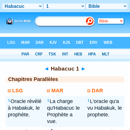
Bible
> Habacuc 1
◄
Habacuc 1
►
Chapitres Parallèles
LSG
MAR
DAR
Oracle révélé
La charge
L'oracle qu'a
1
1
1
à Habakuk, le
qu'Habacuc le
vu Habakuk, le
prophète.
Prophète a
prophete.
vue.