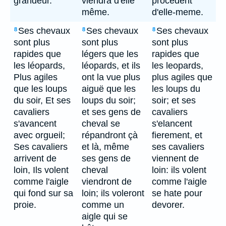
grandeur.
viendra d'elle
procedent
même.
d'elle-meme.
Ses chevaux
Ses chevaux
Ses chevaux
8
8
8
sont plus
sont plus
sont plus
rapides que
légers que les
rapides que
les léopards,
léopards, et ils
les leopards,
Plus agiles
ont la vue plus
plus agiles que
que les loups
aiguë que les
les loups du
du soir, Et ses
loups du soir;
soir; et ses
cavaliers
et ses gens de
cavaliers
s'avancent
cheval se
s'elancent
avec orgueil;
répandront çà
fierement, et
Ses cavaliers
et là, même
ses cavaliers
arrivent de
ses gens de
viennent de
loin, Ils volent
cheval
loin: ils volent
comme l'aigle
viendront de
comme l'aigle
qui fond sur sa
loin; ils voleront
se hate pour
proie.
comme un
devorer.
aigle qui se