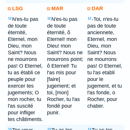
LSG
MAR
DAR
N'es-tu pas
N'es-tu pas
-Toi, n'es-tu
12
12
12
de toute
de toute
pas de toute
éternité,
éternité, ô
anciennete,
Eternel, mon
Eternel! mon
Eternel, mon
Dieu, mon
Dieu! mon
Dieu, mon
Saint? Nous
Saint? Nous ne
Saint? Nous
ne mourrons
mourrons point;
ne mourrons
pas! O Eternel,
ô Eternel! Tu
pas! O Eternel,
tu as établi ce
l'as mis pour
tu l'as etabli
peuple pour
[faire]
pour le
exercer tes
jugement; et
jugement, et tu
jugements; O
toi, [mon]
l'as fonde, o
mon rocher, tu
Rocher, tu l'as
Rocher, pour
l'as suscité
fondé pour
chatier.
pour infliger
punir.
tes châtiments.
13
13
13