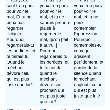
Tes yeux
Tu as les
Tu as les
sont trop purs
yeux trop purs
yeux trop purs
pour voir le
pour voir le
pour voir le
mal, Et tu ne
mal, et tu ne
mal, et tu ne
peux pas
saurais prendre
peux
regarder
plaisir à
contempler
l'iniquité.
regarder le
l'oppression.
Pourquoi
mal, qu'on [fait
Pourquoi
regarderais-tu
à autrui.]
contemples-tu
les perfides, et
Pourquoi
ceux qui
te tairais-tu,
regarderais-tu
agissent
Quand le
les perfides, et
perfidement, et
méchant
te tairais-tu
gardes-tu le
dévore celui
quand le
silence quand
qui est plus
méchant
le mechant
juste que lui?
dévore son
engloutit celui
prochain qui
qui est plus
est plus juste
juste que lui?
que lui ?