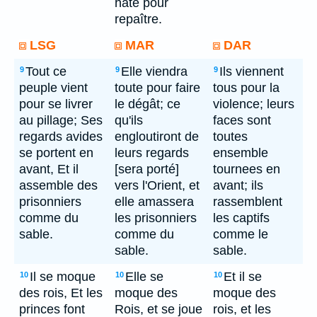
hâte pour
repaître.
LSG
MAR
DAR
Tout ce
Elle viendra
Ils viennent
9
9
9
peuple vient
toute pour faire
tous pour la
pour se livrer
le dégât; ce
violence; leurs
au pillage; Ses
qu'ils
faces sont
regards avides
engloutiront de
toutes
se portent en
leurs regards
ensemble
avant, Et il
[sera porté]
tournees en
assemble des
vers l'Orient, et
avant; ils
prisonniers
elle amassera
rassemblent
comme du
les prisonniers
les captifs
sable.
comme du
comme le
sable.
sable.
Il se moque
Elle se
Et il se
10
10
10
des rois, Et les
moque des
moque des
princes font
Rois, et se joue
rois, et les