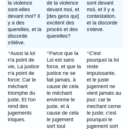
la violence
de la violence
sont devant
sont-elles
devant moi, et
moi, et il y a
devant moi? Il
[des gens qui]
contestation,
y a des
excitent des
et la discorde
querelles, et la
procès et des
s'eleve.
discorde
querelles?
s'élève.
Aussi la loi
Parce que la
C'est
4
4
4
n'a point de
Loi est sans
pourquoi la loi
vie, La justice
force, et que la
reste
n'a point de
justice ne se
impuissante,
force; Car le
fait jamais, à
et le juste
méchant
cause de cela
jugement ne
triomphe du
le méchant
vient jamais au
juste, Et l'on
environne le
jour; car le
rend des
juste, et à
mechant cerne
jugements
cause de cela
le juste; c'est
iniques.
le jugement
pourquoi le
sort tout
jugement sort