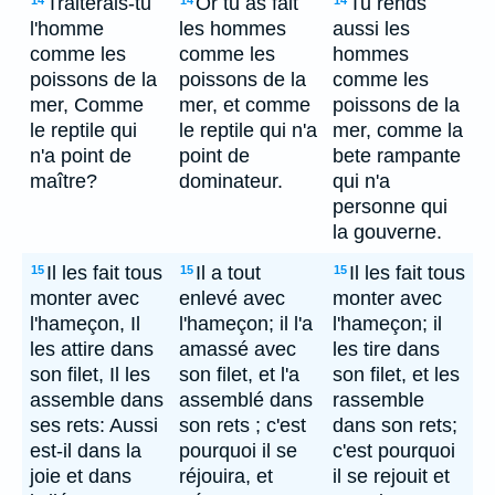
Traiterais-tu
Or tu as fait
Tu rends
14
14
14
l'homme
les hommes
aussi les
comme les
comme les
hommes
poissons de la
poissons de la
comme les
mer, Comme
mer, et comme
poissons de la
le reptile qui
le reptile qui n'a
mer, comme la
n'a point de
point de
bete rampante
maître?
dominateur.
qui n'a
personne qui
la gouverne.
Il les fait tous
Il a tout
Il les fait tous
15
15
15
monter avec
enlevé avec
monter avec
l'hameçon, Il
l'hameçon; il l'a
l'hameçon; il
les attire dans
amassé avec
les tire dans
son filet, Il les
son filet, et l'a
son filet, et les
assemble dans
assemblé dans
rassemble
ses rets: Aussi
son rets ; c'est
dans son rets;
est-il dans la
pourquoi il se
c'est pourquoi
joie et dans
réjouira, et
il se rejouit et