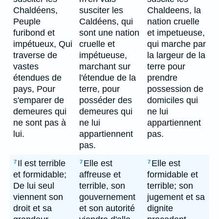
Chaldéens,
susciter les
Chaldeens, la
Peuple
Caldéens, qui
nation cruelle
furibond et
sont une nation
et impetueuse,
impétueux, Qui
cruelle et
qui marche par
traverse de
impétueuse,
la largeur de la
vastes
marchant sur
terre pour
étendues de
l'étendue de la
prendre
pays, Pour
terre, pour
possession de
s'emparer de
posséder des
domiciles qui
demeures qui
demeures qui
ne lui
ne sont pas à
ne lui
appartiennent
lui.
appartiennent
pas.
pas.
Il est terrible
Elle est
Elle est
7
7
7
et formidable;
affreuse et
formidable et
De lui seul
terrible, son
terrible; son
viennent son
gouvernement
jugement et sa
droit et sa
et son autorité
dignite