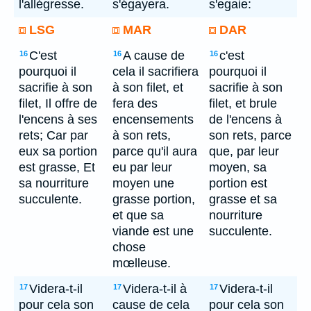
l'allégresse.
s'égayera.
s'egaie:
LSG
MAR
DAR
C'est
A cause de
c'est
16
16
16
pourquoi il
cela il sacrifiera
pourquoi il
sacrifie à son
à son filet, et
sacrifie à son
filet, Il offre de
fera des
filet, et brule
l'encens à ses
encensements
de l'encens à
rets; Car par
à son rets,
son rets, parce
eux sa portion
parce qu'il aura
que, par leur
est grasse, Et
eu par leur
moyen, sa
sa nourriture
moyen une
portion est
succulente.
grasse portion,
grasse et sa
et que sa
nourriture
viande est une
succulente.
chose
mœlleuse.
Videra-t-il
Videra-t-il à
Videra-t-il
17
17
17
pour cela son
cause de cela
pour cela son