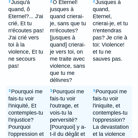
Jusqu'à
Ô Eternel!
Jusques à
2
2
2
quand, ô
jusques à
quand,
Eternel?... J'ai
quand crierai-
Eternel,
crié, Et tu
je, sans que tu
crierai-je, et tu
n'écoutes pas!
m'écoutes?
n'entendras
J'ai crié vers
[jusques à
pas? Je crie à
toi à la
quand] crierai-
toi: Violence!
violence, Et tu
je vers toi, on
et tu ne
ne secours
me traite avec
sauves pas.
pas!
violence, sans
que tu me
délivres?
Pourquoi me
Pourquoi me
Pourquoi me
3
3
3
fais-tu voir
fais-tu voir
fais-tu voir
l'iniquité, Et
l'outrage, et
l'iniquite, et
contemples-tu
vois-tu la
contemples-tu
l'injustice?
perversité?
l'oppression?
Pourquoi
[Pourquoi] y a-
La devastation
l'oppression et
t-il du dégât et
et la violence