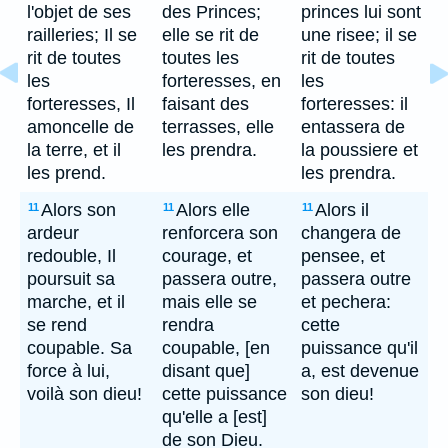
l'objet de ses
des Princes;
princes lui sont
railleries; Il se
elle se rit de
une risee; il se
rit de toutes
toutes les
rit de toutes
les
forteresses, en
les
forteresses, Il
faisant des
forteresses: il
amoncelle de
terrasses, elle
entassera de
la terre, et il
les prendra.
la poussiere et
les prend.
les prendra.
Alors son
Alors elle
Alors il
11
11
11
ardeur
renforcera son
changera de
redouble, Il
courage, et
pensee, et
poursuit sa
passera outre,
passera outre
marche, et il
mais elle se
et pechera:
se rend
rendra
cette
coupable. Sa
coupable, [en
puissance qu'il
force à lui,
disant que]
a, est devenue
voilà son dieu!
cette puissance
son dieu!
qu'elle a [est]
de son Dieu.