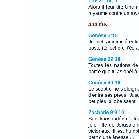
Luc 21:10,11
Alors il leur dit: Une 
royaume contre un ro
and the.
Genèse 3:15
Je mettrai inimitié entr
postérité: celle-ci t'écra
Genèse 22:18
Toutes les nations de 
parce que tu as obéi à 
Genèse 49:10
Le sceptre ne s'éloign
d'entre ses pieds, Jus
peuples lui obéissent.
Zacharie 9:9,10
Sois transportée d'allé
joie, fille de Jérusalem!
victorieux, Il est hum
petit d'une ânesse.…