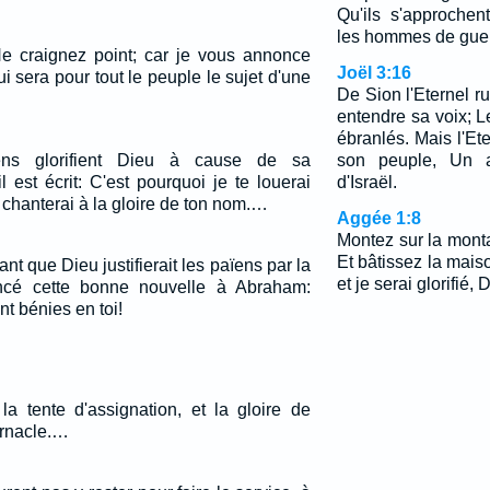
Qu'ils s'approchen
les hommes de guer
 Ne craignez point; car je vous annonce
Joël 3:16
 sera pour tout le peuple le sujet d'une
De Sion l'Eternel ru
entendre sa voix; Le
ébranlés. Mais l'Et
ens glorifient Dieu à cause de sa
son peuple, Un a
l est écrit: C'est pourquoi je te louerai
d'Israël.
e chanterai à la gloire de ton nom.…
Aggée 1:8
Montez sur la mont
Et bâtissez la maiso
ant que Dieu justifierait les païens par la
et je serai glorifié, D
ncé cette bonne nouvelle à Abraham:
nt bénies en toi!
la tente d'assignation, et la gloire de
bernacle.…