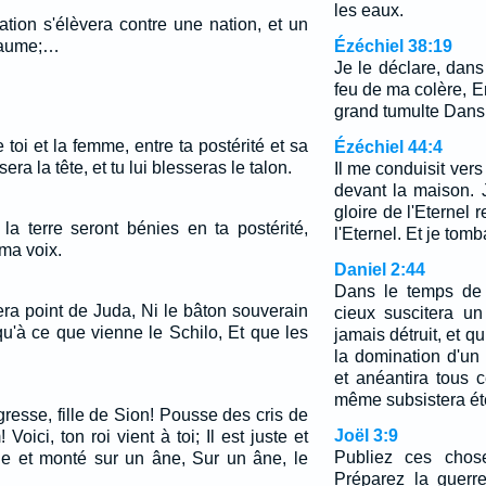
les eaux.
nation s'élèvera contre une nation, et un
yaume;…
Ézéchiel 38:19
Je le déclare, dans
feu de ma colère, En
grand tumulte Dans 
e toi et la femme, entre ta postérité et sa
Ézéchiel 44:4
sera la tête, et tu lui blesseras le talon.
Il me conduisit vers
devant la maison. J
gloire de l'Eternel 
la terre seront bénies en ta postérité,
l'Eternel. Et je tomb
ma voix.
Daniel 2:44
Dans le temps de 
era point de Juda, Ni le bâton souverain
cieux suscitera u
qu'à ce que vienne le Schilo, Et que les
jamais détruit, et q
la domination d'un 
et anéantira tous c
même subsistera ét
gresse, fille de Sion! Pousse des cris de
Joël 3:9
 Voici, ton roi vient à toi; Il est juste et
Publiez ces chose
ble et monté sur un âne, Sur un âne, le
Préparez la guerre