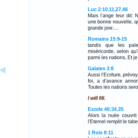
Luc 2:10,11,27,46
Mais l'ange leur dit:
une bonne nouvelle, qui
grande joie:…
Romains 15:9-15
tandis que les paï
miséricorde, selon qu'i
parmi les nations, Et j
Galates 3:8
Aussi l'Ecriture, prévoy
foi, a d'avance anno
Toutes les nations sero
I will fill.
Exode 40:34,35
Alors la nuée couvrit 
l'Eternel remplit le ta
1 Rois 8:11