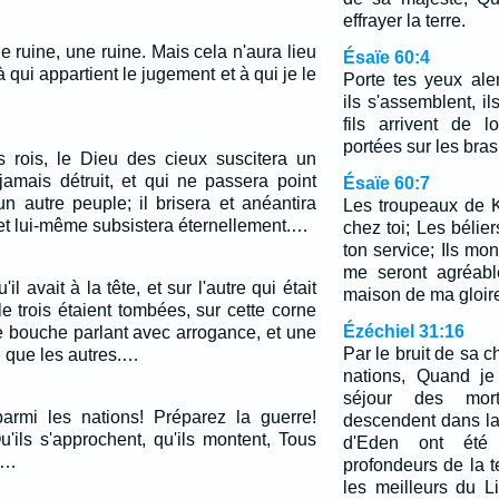
effrayer la terre.
ne ruine, une ruine. Mais cela n'aura lieu
Ésaïe 60:4
 qui appartient le jugement et à qui je le
Porte tes yeux ale
ils s'assemblent, il
fils arrivent de l
portées sur les bras
 rois, le Dieu des cieux suscitera un
amais détruit, et qui ne passera point
Ésaïe 60:7
n autre peuple; il brisera et anéantira
Les troupeaux de K
et lui-même subsistera éternellement.…
chez toi; Les bélie
ton service; Ils mo
me seront agréable
il avait à la tête, et sur l'autre qui était
maison de ma gloir
le trois étaient tombées, sur cette corne
Ézéchiel 31:16
e bouche parlant avec arrogance, et une
Par le bruit de sa ch
 que les autres.…
nations, Quand je 
séjour des mor
armi les nations! Préparez la guerre!
descendent dans la
u'ils s'approchent, qu'ils montent, Tous
d'Eden ont été
!…
profondeurs de la t
les meilleurs du L