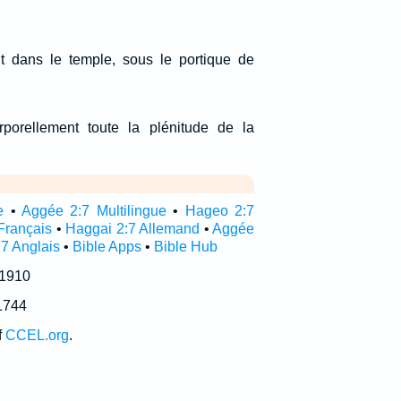
t dans le temple, sous le portique de
rporellement toute la plénitude de la
e
•
Aggée 2:7 Multilingue
•
Hageo 2:7
Français
•
Haggai 2:7 Allemand
•
Aggée
7 Anglais
•
Bible Apps
•
Bible Hub
 1910
1744
f
CCEL.org
.