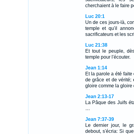
cherchaient à le faire pé
Luc 20:1
Un de ces jours-là, c
temple et qu'il annon
sacrificateurs et les sc
Luc 21:38
Et tout le peuple, dè
temple pour l'écouter.
Jean 1:14
Et la parole a été faite
de grâce et de vérité;
gloire comme la gloire
Jean 2:13-17
La Pâque des Juifs ét
…
Jean 7:37-39
Le dernier jour, le g
debout, s'écria: Si quel