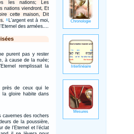
tes les nations; Les
es nations viendront, Et
oire cette maison, Dit
s.
L'argent est à moi,
8
it l'Eternel des armées.…
isées
 ne purent pas y rester
ce, à cause de la nuée;
'Eternel remplissait la
t près de ceux qui le
e la gloire habite dans
s cavernes des rochers
deurs de la poussière,
r de l'Eternel et l'éclat
and il se lèvera pour