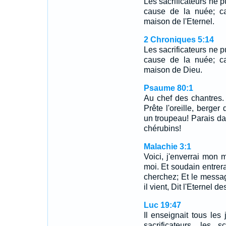
Les sacrificateurs ne pu
cause de la nuée; car
maison de l'Eternel.
2 Chroniques 5:14
Les sacrificateurs ne pu
cause de la nuée; car
maison de Dieu.
Psaume 80:1
Au chef des chantres.
Prête l'oreille, berge
un troupeau! Parais dan
chérubins!
Malachie 3:1
Voici, j'enverrai mon 
moi. Et soudain entre
cherchez; Et le message
il vient, Dit l'Eternel d
Luc 19:47
Il enseignait tous les
sacrificateurs, les 