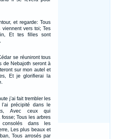
ntour, et regarde: Tous
s viennent vers toi; Tes
oin, Et tes filles sont
.
édar se réuniront tous
rs de Nebajoth seront à
nteront sur mon autel et
s, Et je glorifierai la
e.
ute j'ai fait trembler les
l'ai précipité dans le
ts, Avec ceux qui
 fosse; Tous les arbres
 consolés dans les
erre, Les plus beaux et
iban, Tous arrosés par