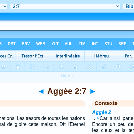
◄
Aggée 2:7
►
Contexte
Aggée 2
nations; Les trésors de toutes les nations
…
Car ainsi parle
6
rai de gloire cette maison, Dit l'Eternel
Encore un peu de 
les cieux et la te