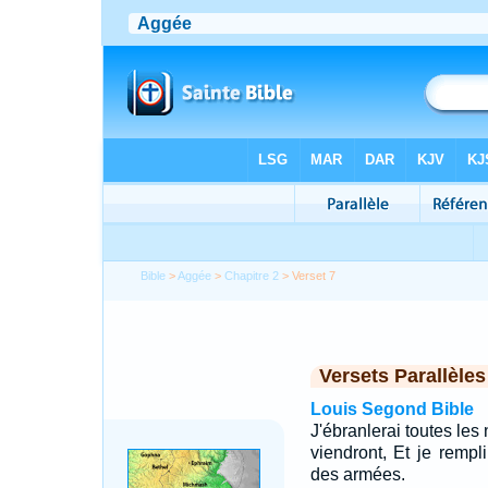
Bible
>
Aggée
>
Chapitre 2
> Verset 7
Versets Parallèles
Louis Segond Bible
J'ébranlerai toutes les 
viendront, Et je rempli
des armées.