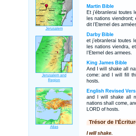
Martin Bible
Et j'ébranlerai toutes 
les nations viendront; 
dit l'Eternel des armées
Darby Bible
et j'ebranlerai toutes 
les nations viendra, et
l'Eternel des armees.
King James Bible
And I will shake all na
come: and I will fill 
hosts.
English Revised Vers
and I will shake all n
nations shall come, and 
LORD of hosts.
Trésor de l'Écritur
I will shake.