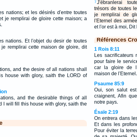
J'ébranlerai tou
7
trésors de toutes l
les nations; et les désirés d'entre toutes
je remplirai de gl
et je remplirai de gloire cette maison; a
l'Eternel des armée
.
et l'or est à moi, D
Références Cro
les nations. Et l'objet du desir de toutes
 je remplirai cette maison de gloire, dit
1 Rois 8:11
Les sacrificateurs
pour faire le servi
car la gloire de l
tions, and the desire of all nations shall
maison de l'Eternel.
this house with glory, saith the LORD of
Psaume 85:9
Oui, son salut es
ion
craignent, Afin qu
ations, and the desirable things of all
notre pays.
I will fill this house with glory, saith the
Ésaïe 2:19
On entrera dans le
e
Et dans les profon
Pour éviter la terreu
de sa majesté, Qu