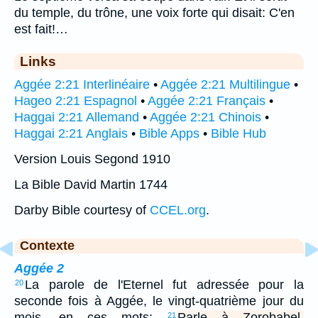
du temple, du trône, une voix forte qui disait: C'en
est fait!…
Links
Aggée 2:21 Interlinéaire
•
Aggée 2:21 Multilingue
•
Hageo 2:21 Espagnol
•
Aggée 2:21 Français
•
Haggai 2:21 Allemand
•
Aggée 2:21 Chinois
•
Haggai 2:21 Anglais
•
Bible Apps
•
Bible Hub
Version Louis Segond 1910
La Bible David Martin 1744
Darby Bible courtesy of
CCEL.org
.
Contexte
Aggée 2
La parole de l'Eternel fut adressée pour la
20
seconde fois à Aggée, le vingt-quatrième jour du
mois, en ces mots:
Parle à Zorobabel,
21