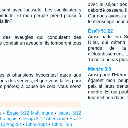
avec le séjour des
isent avec fausseté, Les sacrificateurs
débordé passera, il
nduite, Et mon peuple prend plaisir à
Car nous avons la 
la fin?
le mensonge pour a
Ésaïe 51:22
Ainsi parle ton Se
t des aveugles qui conduisent des
Dieu, qui défend 
e conduit un aveugle, ils tomberont tous
prends de t
d'étourdissement, 
Tu ne la boiras plus
Michée 3:5
Ainsi parle l'Etern
es et pharisiens hypocrites! parce que
égarent mon peup
ons des veuves, et que vous faites pour
paix si leurs den
s prières; à cause de cela, vous serez
mordre, Et qui publ
.
leur met rien dans 
e
•
Ésaïe 3:12 Multilingue
•
Isaías 3:12
 Français
•
Jesaja 3:12 Allemand
•
Ésaïe
:12 Anglais
•
Bible Apps
•
Bible Hub