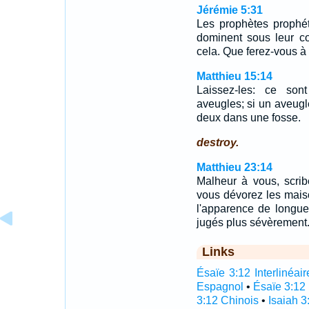
Jérémie 5:31
Les prophètes prophét
dominent sous leur co
cela. Que ferez-vous à 
Matthieu 15:14
Laissez-les: ce son
aveugles; si un aveugl
deux dans une fosse.
destroy.
Matthieu 23:14
Malheur à vous, scrib
vous dévorez les mais
l'apparence de longue
jugés plus sévèrement
Links
Ésaïe 3:12 Interlinéair
Espagnol
•
Ésaïe 3:12
3:12 Chinois
•
Isaiah 3