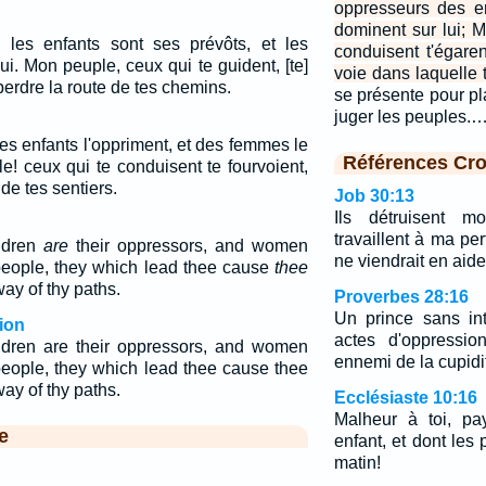
oppresseurs des e
dominent sur lui; 
les enfants sont ses prévôts, et les
conduisent t'égaren
i. Mon peuple, ceux qui te guident, [te]
voie dans laquelle 
t perdre la route de tes chemins.
se présente pour pla
juger les peuples.
s enfants l'oppriment, et des femmes le
Références Cro
! ceux qui te conduisent te fourvoient,
de tes sentiers.
Job 30:13
Ils détruisent m
travaillent à ma pe
ldren
are
their oppressors, and women
ne viendrait en aide
people, they which lead thee cause
thee
way of thy paths.
Proverbes 28:16
Un prince sans int
ion
actes d'oppressio
ldren are their oppressors, and women
ennemi de la cupidi
people, they which lead thee cause thee
way of thy paths.
Ecclésiaste 10:16
Malheur à toi, pa
e
enfant, et dont les
matin!