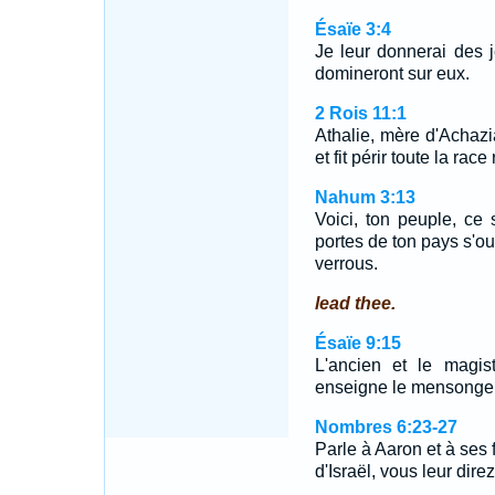
Ésaïe 3:4
Je leur donnerai des 
domineront sur eux.
2 Rois 11:1
Athalie, mère d'Achazia
et fit périr toute la race
Nahum 3:13
Voici, ton peuple, ce
portes de ton pays s'o
verrous.
lead thee.
Ésaïe 9:15
L'ancien et le magist
enseigne le mensonge, 
Nombres 6:23-27
Parle à Aaron et à ses f
d'Israël, vous leur dire