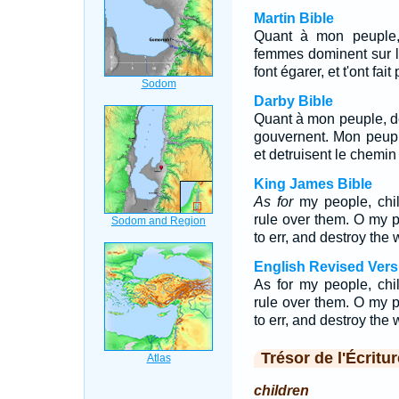
Martin Bible
Quant à mon peuple, 
femmes dominent sur lu
font égarer, et t'ont fai
Darby Bible
Quant à mon peuple, de
gouvernent. Mon peuple
et detruisent le chemin 
King James Bible
As for
my people, chi
rule over them. O my 
to err, and destroy the 
English Revised Vers
As for my people, chi
rule over them. O my 
to err, and destroy the 
Trésor de l'Écritur
children