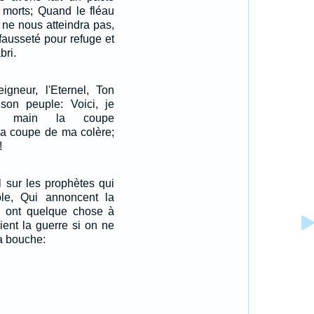
 morts; Quand le fléau
 ne nous atteindra pas,
fausseté pour refuge et
bri.
igneur, l'Eternel, Ton
son peuple: Voici, je
a main la coupe
La coupe de ma colère;
!
el sur les prophètes qui
le, Qui annoncent la
ts ont quelque chose à
ient la guerre si on ne
la bouche: