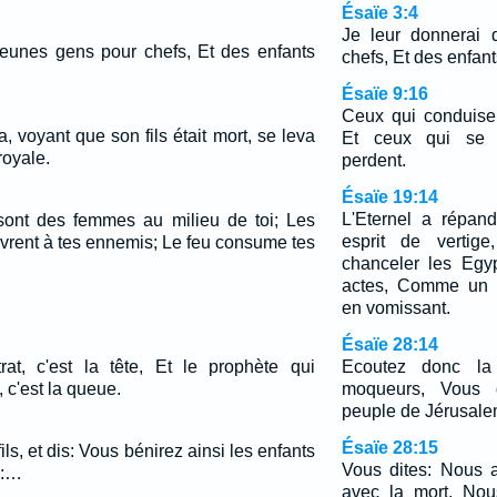
Ésaïe 3:4
Je leur donnerai 
jeunes gens pour chefs, Et des enfants
chefs, Et des enfan
Ésaïe 9:16
Ceux qui conduisen
, voyant que son fils était mort, se leva
Et ceux qui se l
 royale.
perdent.
Ésaïe 19:14
L'Eternel a répan
 sont des femmes au milieu de toi; Les
esprit de vertige
uvrent à tes ennemis; Le feu consume tes
chanceler les Egy
actes, Comme un 
en vomissant.
Ésaïe 28:14
rat, c'est la tête, Et le prophète qui
Ecoutez donc la 
c'est la queue.
moqueurs, Vous 
peuple de Jérusale
Ésaïe 28:15
ils, et dis: Vous bénirez ainsi les enfants
Vous dites: Nous a
z:…
avec la mort, Nou