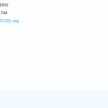
 1910
1744
f
CCEL.org
.