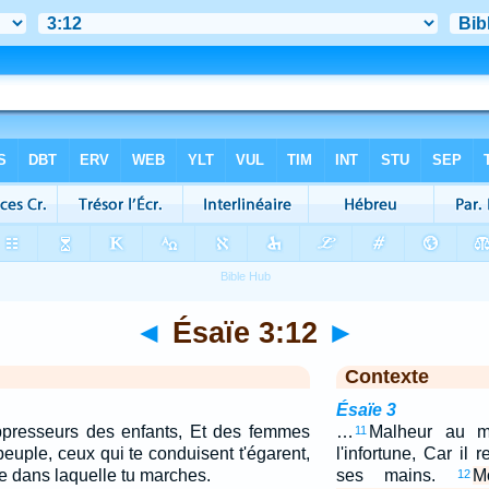
◄
Ésaïe 3:12
►
Contexte
Ésaïe 3
presseurs des enfants, Et des femmes
…
Malheur au m
11
euple, ceux qui te conduisent t'égarent,
l'infortune, Car il 
ie dans laquelle tu marches.
ses mains.
M
12