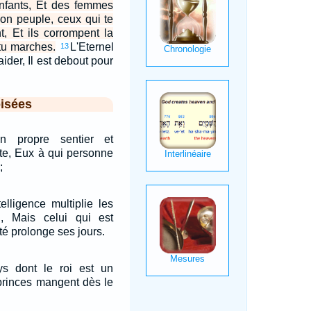
nfants, Et des femmes
Mon peuple, ceux qui te
t, Et ils corrompent la
tu marches.
L'Eternel
13
ider, Il est debout pour
…
isées
on propre sentier et
rte, Eux à qui personne
;
elligence multiplie les
n, Mais celui qui est
té prolonge ses jours.
ys dont le roi est un
 princes mangent dès le