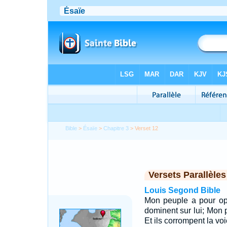
Bible
>
Ésaïe
>
Chapitre 3
> Verset 12
Versets Parallèles
Louis Segond Bible
Mon peuple a pour op
dominent sur lui; Mon p
Et ils corrompent la vo