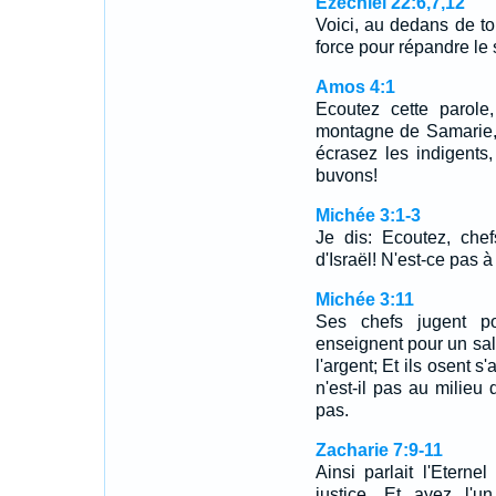
Ézéchiel 22:6,7,12
Voici, au dedans de toi
force pour répandre le
Amos 4:1
Ecoutez cette parole
montagne de Samarie, 
écrasez les indigents,
buvons!
Michée 3:1-3
Je dis: Ecoutez, che
d'Israël! N'est-ce pas 
Michée 3:11
Ses chefs jugent po
enseignent pour un sal
l'argent; Et ils osent s'
n'est-il pas au milie
pas.
Zacharie 7:9-11
Ainsi parlait l'Etern
justice, Et ayez l'u