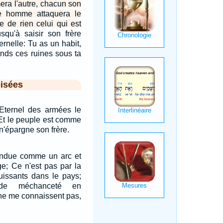
era l'autre, chacun son
e homme attaquera le
me de rien celui qui est
squ'à saisir son frère
rnelle: Tu as un habit,
ends ces ruines sous ta
isées
'Eternel des armées le
Et le peuple est comme
 n'épargne son frère.
tendue comme un arc et
e; Ce n'est pas par la
puissants dans le pays;
de méchanceté en
 ne me connaissent pas,