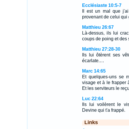
Ecclésiaste 10:5-7
Il est un mal que j'a
provenant de celui qu
Matthieu 26:67
Là-dessus, ils lui cra
coups de poing et des s
Matthieu 27:28-30
Ils lui ôtèrent ses v
écarlate.…
Marc 14:65
Et quelques-uns se mi
visage et à le frapper 
Et les serviteurs le reç
Luc 22:64
Ils lui voilèrent le vi
Devine qui t'a frappé.
Links