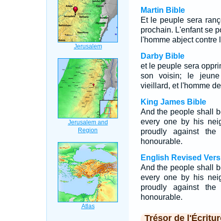
Martin Bible
Et le peuple sera ranç
prochain. L'enfant se p
l'homme abject contre 
Darby Bible
et le peuple sera oppr
son voisin; le jeune
vieillard, et l'homme 
King James Bible
And the people shall 
every one by his neig
proudly against the
honourable.
English Revised Vers
And the people shall 
every one by his neig
proudly against the
honourable.
Trésor de l'Écritur