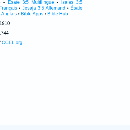
e
•
Ésaïe 3:5 Multilingue
•
Isaías 3:5
Français
•
Jesaja 3:5 Allemand
•
Ésaïe
5 Anglais
•
Bible Apps
•
Bible Hub
 1910
1744
f
CCEL.org
.