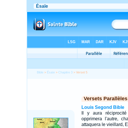
Bible
>
Ésaïe
>
Chapitre 3
> Verset 5
Versets Parallèles
Louis Segond Bible
Il y aura réciprocit
opprimera l'autre, 
attaquera le vieillard, 