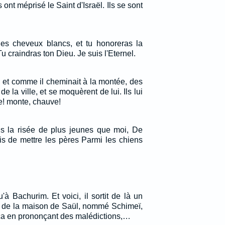
 ont méprisé le Saint d'Israël. Ils se sont
les cheveux blancs, et tu honoreras la
u craindras ton Dieu. Je suis l'Eternel.
; et comme il cheminait à la montée, des
de la ville, et se moquèrent de lui. Ils lui
e! monte, chauve!
uis la risée de plus jeunes que moi, De
is de mettre les pères Parmi les chiens
u'à Bachurim. Et voici, il sortit de là un
t de la maison de Saül, nommé Schimeï,
ança en prononçant des malédictions,…