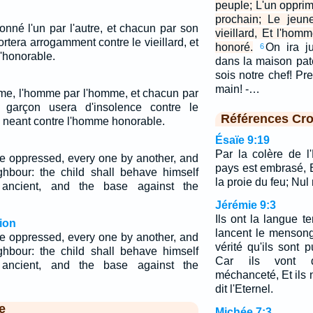
peuple; L'un opprim
prochain; Le jeun
onné l'un par l'autre, et chacun par son
vieillard, Et l'hom
ortera arrogamment contre le vieillard, et
honoré.
On ira ju
6
l'honorable.
dans la maison pate
sois notre chef! Pr
main! -…
ime, l'homme par l'homme, et chacun par
 garçon usera d'insolence contre le
Références Cro
de neant contre l'homme honorable.
Ésaïe 9:19
Par la colère de l
be oppressed, every one by another, and
pays est embrasé, 
hbour: the child shall behave himself
la proie du feu; Nul
 ancient, and the base against the
Jérémie 9:3
Ils ont la langue 
ion
lancent le mensong
be oppressed, every one by another, and
vérité qu'ils sont 
hbour: the child shall behave himself
Car ils vont 
 ancient, and the base against the
méchanceté, Et ils
dit l'Eternel.
e
Michée 7:3