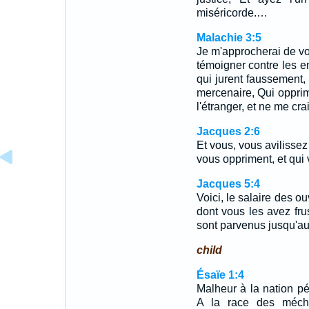
miséricorde.…
Malachie 3:5
Je m'approcherai de vo
témoigner contre les e
qui jurent faussement, 
mercenaire, Qui opprime
l'étranger, et ne me cra
Jacques 2:6
Et vous, vous avilissez
vous oppriment, et qui 
Jacques 5:4
Voici, le salaire des o
dont vous les avez frus
sont parvenus jusqu'au
child
Ésaïe 1:4
Malheur à la nation pé
A la race des mécha