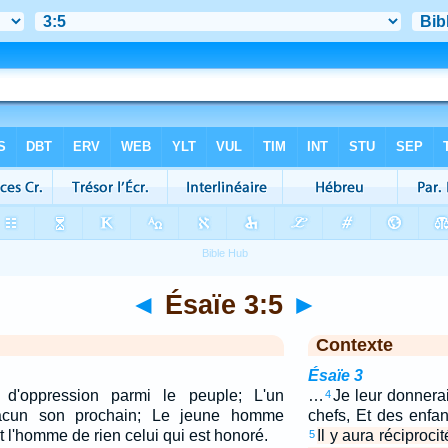
◄
Ésaïe 3:5
►
Contexte
Ésaïe 3
é d'oppression parmi le peuple; L'un
…
Je leur donnera
4
chacun son prochain; Le jeune homme
chefs, Et des enfa
Et l'homme de rien celui qui est honoré.
Il y aura réciproci
5