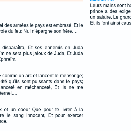
Leurs mains sont ha
prince a des exig
un salaire, Le gran
Et ils font ainsi c
nel des armées le pays est embrasé, Et le
oie du feu; Nul n'épargne son frère.…
m disparaîtra, Et ses ennemis en Juda
ïm ne sera plus jaloux de Juda, Et Juda
Ephraïm.
ue comme un arc et lancent le mensonge;
rité qu'ils sont puissants dans le pays;
hanceté en méchanceté, Et ils ne me
Eternel.…
x et un coeur Que pour te livrer à la
dre le sang innocent, Et pour exercer
nce.