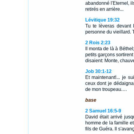
abandonné l'Eternel, ils
retirés en arrière...
Lévitique 19:32
Tu te lèveras devant 
personne du vieillard. T
2 Rois 2:23
Il monta de là à Béthel
petits garçons sortirent 
disaient: Monte, chauv
Job 30:1-12
Et maintenant!... je s
ceux dont je dédaigna
de mon troupeau.…
base
2 Samuel 16:5-9
David était arrivé jusq
homme de la famille e
fils de Guéra. Il s'av