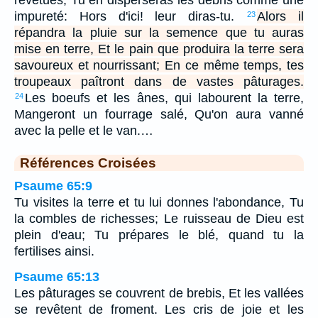
revêtues; Tu en disperseras les débris comme une
impureté: Hors d'ici! leur diras-tu.
Alors il
23
répandra la pluie sur la semence que tu auras
mise en terre, Et le pain que produira la terre sera
savoureux et nourrissant; En ce même temps, tes
troupeaux paîtront dans de vastes pâturages.
Les boeufs et les ânes, qui labourent la terre,
24
Mangeront un fourrage salé, Qu'on aura vanné
avec la pelle et le van.…
Références Croisées
Psaume 65:9
Tu visites la terre et tu lui donnes l'abondance, Tu
la combles de richesses; Le ruisseau de Dieu est
plein d'eau; Tu prépares le blé, quand tu la
fertilises ainsi.
Psaume 65:13
Les pâturages se couvrent de brebis, Et les vallées
se revêtent de froment. Les cris de joie et les