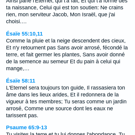
Ainsi parle l'Eternel, qui t'a fait, Et qui t'a formé dès
ta naissance, Celui qui est ton soutien: Ne crains
rien, mon serviteur Jacob, Mon Israël, que j'ai
choisi.…
Ésaïe 55:10,11
Comme la pluie et la neige descendent des cieux,
Et n'y retournent pas Sans avoir arrosé, fécondé la
terre, et fait germer les plantes, Sans avoir donné
de la semence au semeur Et du pain à celui qui
mange,…
Ésaïe 58:11
L'Eternel sera toujours ton guide, Il rassasiera ton
âme dans les lieux arides, Et il redonnera de la
vigueur à tes membres; Tu seras comme un jardin
arrosé, Comme une source dont les eaux ne
tarissent pas.
Psaume 65:9-13
Tu visites la terre et tu lui donnes l'abondance, Tu