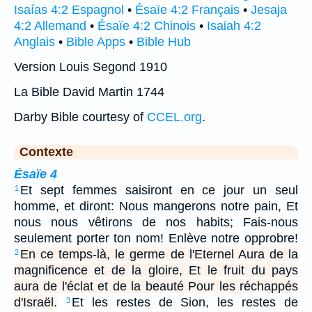
Isaías 4:2 Espagnol
•
Ésaïe 4:2 Français
•
Jesaja
4:2 Allemand
•
Ésaïe 4:2 Chinois
•
Isaiah 4:2
Anglais
•
Bible Apps
•
Bible Hub
Version Louis Segond 1910
La Bible David Martin 1744
Darby Bible courtesy of
CCEL.org
.
Contexte
Ésaïe 4
Et sept femmes saisiront en ce jour un seul
1
homme, et diront: Nous mangerons notre pain, Et
nous nous vêtirons de nos habits; Fais-nous
seulement porter ton nom! Enlève notre opprobre!
En ce temps-là, le germe de l'Eternel Aura de la
2
magnificence et de la gloire, Et le fruit du pays
aura de l'éclat et de la beauté Pour les réchappés
d'Israël.
Et les restes de Sion, les restes de
3