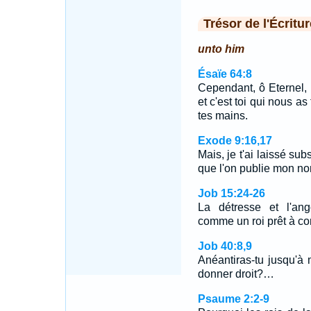
Trésor de l'Écritur
unto him
Ésaïe 64:8
Cependant, ô Eternel, 
et c'est toi qui nous 
tes mains.
Exode 9:16,17
Mais, je t'ai laissé sub
que l'on publie mon no
Job 15:24-26
La détresse et l'ango
comme un roi prêt à c
Job 40:8,9
Anéantiras-tu jusqu'à
donner droit?…
Psaume 2:2-9