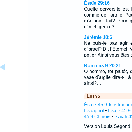
Ésaïe 29:16
Quelle perversité est l
comme de l'argile, Pou
m'a point fait? Pour q
d'intelligence?
Jérémie 18:6
Ne puis-je pas agir 
d'Israël? Dit l'Eternel.
potier, Ainsi vous êtes
Romains 9:20,21
O homme, toi plutôt, 
vase d'argile dira-t-il 
ainsi?…
Links
Ésaïe 45:9 Interlinéair
Espagnol
•
Ésaïe 45:9
45:9 Chinois
•
Isaiah 4
Version Louis Segond