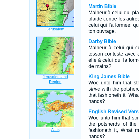
Martin Bible
Malheur à celui qui pla
plaide contre les autres 
celui qui l'a formée; qu
ton ouvrage.
Darby Bible
Malheur à celui qui c
tesson conteste avec de
elle à celui qui la form
de mains?
King James Bible
Woe unto him that str
strive
with the potsherd
that fashioneth it, Wh
hands?
English Revised Vers
Woe unto him that str
the potsherds of the 
fashioneth it, What 
hands?