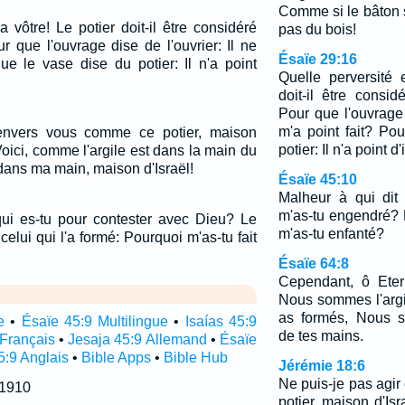
Comme si le bâton s
a vôtre! Le potier doit-il être considéré
pas du bois!
r que l'ouvrage dise de l'ouvrier: Il ne
Ésaïe 29:16
ue le vase dise du potier: Il n'a point
Quelle perversité 
doit-il être consi
Pour que l'ouvrage 
m'a point fait? Po
envers vous comme ce potier, maison
potier: Il n'a point d
 Voici, comme l'argile est dans la main du
 dans ma main, maison d'Israël!
Ésaïe 45:10
Malheur à qui dit
m'as-tu engendré? 
qui es-tu pour contester avec Dieu? Le
m'as-tu enfanté?
à celui qui l'a formé: Pourquoi m'as-tu fait
Ésaïe 64:8
Cependant, ô Eter
Nous sommes l'argil
as formés, Nous s
e
•
Ésaïe 45:9 Multilingue
•
Isaías 45:9
de tes mains.
 Français
•
Jesaja 45:9 Allemand
•
Ésaïe
5:9 Anglais
•
Bible Apps
•
Bible Hub
Jérémie 18:6
Ne puis-je pas agi
 1910
potier, maison d'Isra