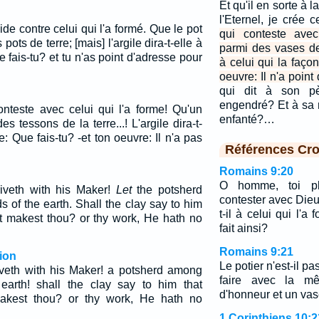
Et qu'il en sorte à l
l'Eternel, je crée 
ide contre celui qui l'a formé. Que le pot
qui conteste avec
pots de terre; [mais] l'argile dira-t-elle à
parmi des vases de t
e fais-tu? et tu n'as point d'adresse pour
à celui qui la faço
oeuvre: Il n'a poin
qui dit à son pè
engendré? Et à sa 
onteste avec celui qui l'a forme! Qu'un
enfanté?…
s tessons de la terre...! L'argile dira-t-
e: Que fais-tu? -et ton oeuvre: Il n'a pas
Références Cro
Romains 9:20
O homme, toi plu
iveth with his Maker!
Let
the potsherd
contester avec Dieu
s of the earth. Shall the clay say to him
t-il à celui qui l'a
at makest thou? or thy work, He hath no
fait ainsi?
Romains 9:21
ion
Le potier n'est-il pa
iveth with his Maker! a potsherd among
faire avec la 
earth! shall the clay say to him that
d'honneur et un vas
makest thou? or thy work, He hath no
1 Corinthiens 10:2