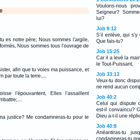
Voulons-nous prov
e
Seigneur? Sommes
lui?
Job 9:12
S'il enlève, qui s'y
tu es notre père; Nous sommes l'argile,
Que fais-tu?
as formés, Nous sommes tous l'ouvrage de
Job 15:25
Car il a levé la mai
le Tout-Puissant,
sister, afin que tu voies ma puissance, et
Job 33:13
m par toute la terre.…
Veux-tu donc disput
ne rend aucun comp
isse l'épouvantent, Elles l'assaillent
Job 40:2
ombattre;…
Celui qui dispute 
est-il convaincu? 
Dieu a-t-il une répli
 ma justice? Me condamneras-tu pour te
Job 40:8
Anéantiras-tu ju
condamneras-tu pou