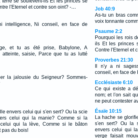
 terre se soulèvent-ils Et les princes se
ntre l'Eternel et contre son oint? -…
Job 40:9
As-tu un bras com
voix tonnante comm
ni intelligence, Ni conseil, en face de
Psaume 2:2
Pourquoi les rois d
ils Et les princes 
ge, et tu as été prise, Babylone, A
Contre l'Eternel et c
 atteinte, saisie, Parce que tu as lutté
Proverbes 21:30
Il n'y a ni sagess
conseil, en face de l
er la jalousie du Seigneur? Sommes-
Ecclésiaste 6:10
?
Ce qui existe a d
nom; et l'on sait 
ne peut contester av
Ésaïe 10:15
lle envers celui qui s'en sert? Ou la scie
La hache se glorifie
nvers celui qui la manie? Comme si la
s'en sert? Ou la s
 celui qui la lève, Comme si le bâton
envers celui qui 
t pas du bois!
verge faisait mouv