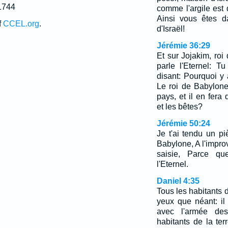
1744
comme l'argile est 
Ainsi vous êtes 
f
CCEL.org
.
d'Israël!
Jérémie 36:29
Et sur Jojakim, roi 
parle l'Eternel: T
disant: Pourquoi y 
Le roi de Babylone 
pays, et il en fera
et les bêtes?
Jérémie 50:24
Je t'ai tendu un pi
Babylone, A l'improv
saisie, Parce qu
l'Eternel.
Daniel 4:35
Tous les habitants d
yeux que néant: il 
avec l'armée de
habitants de la ter