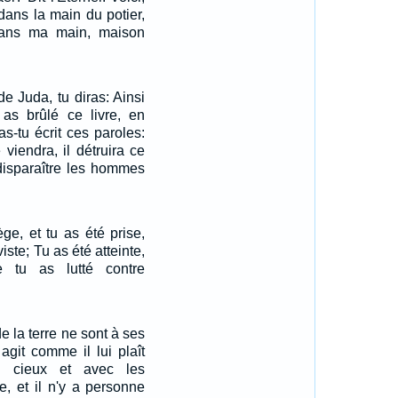
dans la main du potier,
dans ma main, maison
de Juda, tu diras: Ainsi
u as brûlé ce livre, en
as-tu écrit ces paroles:
viendra, il détruira ce
 disparaître les hommes
ège, et tu as été prise,
iste; Tu as été atteinte,
e tu as lutté contre
e la terre ne sont à ses
agit comme il lui plaît
s cieux et avec les
re, et il n'y a personne