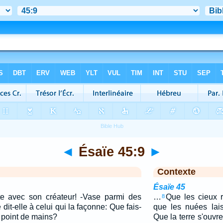
◄
Ésaïe 45:9
►
Contexte
Ésaïe 45
te avec son créateur! -Vase parmi des
…
Que les cieux 
8
e dit-elle à celui qui la façonne: Que fais-
que les nuées lais
a point de mains?
Que la terre s'ouvre,