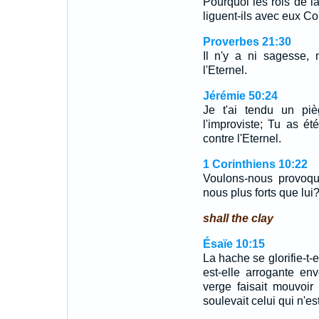
Pourquoi les rois de la
liguent-ils avec eux Co
Proverbes 21:30
Il n'y a ni sagesse, 
l'Eternel.
Jérémie 50:24
Je t'ai tendu un piè
l'improviste; Tu as été
contre l'Eternel.
1 Corinthiens 10:22
Voulons-nous provoqu
nous plus forts que lui
shall the clay
Ésaïe 10:15
La hache se glorifie-t-e
est-elle arrogante e
verge faisait mouvoir
soulevait celui qui n'es