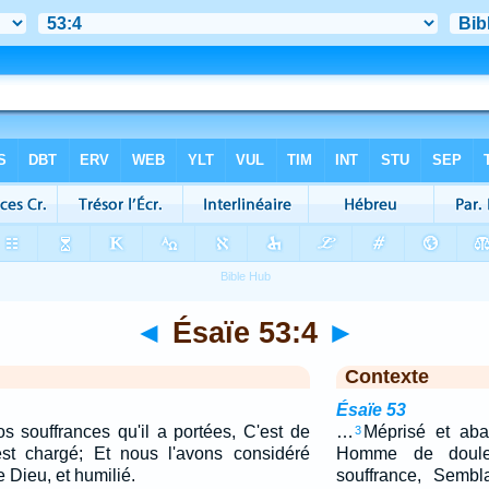
◄
Ésaïe 53:4
►
Contexte
Ésaïe 53
s souffrances qu'il a portées, C'est de
…
Méprisé et ab
3
est chargé; Et nous l'avons considéré
Homme de doule
Dieu, et humilié.
souffrance, Sembl