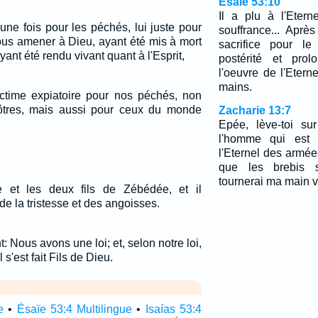
Ésaïe 53:10
Il a plu à l'Etern
 une fois pour les péchés, lui juste pour
souffrance... Aprè
nous amener à Dieu, ayant été mis à mort
sacrifice pour le
yant été rendu vivant quant à l'Esprit,
postérité et prol
l'oeuvre de l'Etern
mains.
ictime expiatoire pour nos péchés, non
ôtres, mais aussi pour ceux du monde
Zacharie 13:7
Epée, lève-toi su
l'homme qui est
l'Eternel des armée
que les brebis s
tournerai ma main ve
re et les deux fils de Zébédée, et il
 la tristesse et des angoisses.
t: Nous avons une loi; et, selon notre loi,
l s'est fait Fils de Dieu.
e
•
Ésaïe 53:4 Multilingue
•
Isaías 53:4