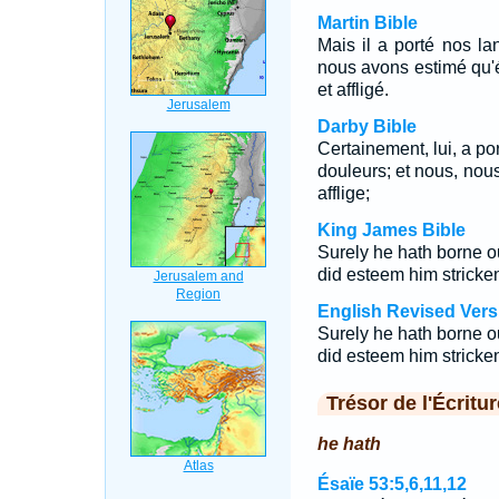
Martin Bible
Mais il a porté nos la
nous avons estimé qu'éta
et affligé.
Darby Bible
Certainement, lui, a po
douleurs; et nous, nous
afflige;
King James Bible
Surely he hath borne ou
did esteem him stricken
English Revised Vers
Surely he hath borne ou
did esteem him stricken
Trésor de l'Écritur
he hath
Ésaïe 53:5,6,11,12