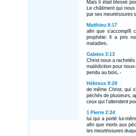
Mais il était blessé po
Le châtiment qui nous d
par ses meurtrissures
Matthieu 8:17
afin que s'accomplît 
prophète: Il a pris no
maladies.
Galates 3:13
Christ nous a rachetés 
malédiction pour nous-c
pendu au bois, -
Hébreux 9:28
de même Christ, qui s'e
péchés de plusieurs, a
ceux qui l'attendent pou
1 Pierre 2:24
lui qui a porté lui-mê
afin que morts aux péch
les meurtrissures duqu