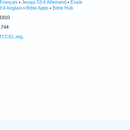
 Français
•
Jesaja 53:4 Allemand
•
Ésaïe
3:4 Anglais
•
Bible Apps
•
Bible Hub
 1910
1744
f
CCEL.org
.