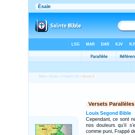
Bible
>
Ésaïe
>
Chapitre 53
> Verset 4
Versets Parallèles
Louis Segond Bible
Cependant, ce sont no
nos douleurs qu'il s'
comme puni, Frappé de 