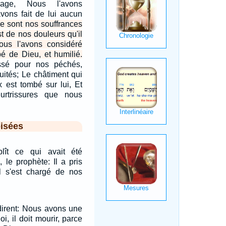
sage, Nous l'avons
vons fait de lui aucun
e sont nos souffrances
st de nos douleurs qu'il
nous l'avons considéré
é de Dieu, et humilié.
essé pour nos péchés,
uités; Le châtiment qui
 est tombé sur lui, Et
urtrissures que nous
isées
lît ce qui avait été
 le prophète: Il a pris
 il s'est chargé de nos
ndirent: Nous avons une
loi, il doit mourir, parce