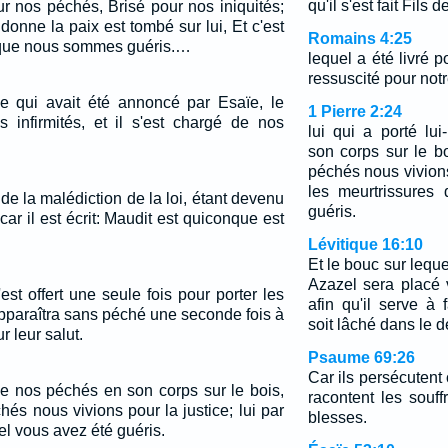
qu'il s'est fait Fils 
ur nos péchés, Brisé pour nos iniquités;
onne la paix est tombé sur lui, Et c'est
Romains 4:25
 que nous sommes guéris.…
lequel a été livré p
ressuscité pour notre
ce qui avait été annoncé par Esaïe, le
1 Pierre 2:24
s infirmités, et il s'est chargé de nos
lui qui a porté l
son corps sur le b
péchés nous vivions 
les meurtrissures
de la malédiction de la loi, étant devenu
guéris.
ar il est écrit: Maudit est quiconque est
Lévitique 16:10
Et le bouc sur leque
Azazel sera placé v
st offert une seule fois pour porter les
afin qu'il serve à f
pparaîtra sans péché une seconde fois à
soit lâché dans le d
r leur salut.
Psaume 69:26
Car ils persécutent 
me nos péchés en son corps sur le bois,
racontent les souf
és nous vivions pour la justice; lui par
blesses.
el vous avez été guéris.