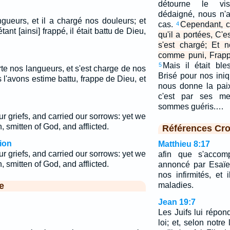
détourne le vi
dédaigné, nous n'a
ngueurs, et il a chargé nos douleurs; et
cas.
Cependant, c
4
nt [ainsi] frappé, il était battu de Dieu,
qu'il a portées, C'e
s'est chargé; Et 
comme puni, Frapp
Mais il était bl
5
rte nos langueurs, et s'est charge de nos
Brisé pour nos iniq
 l'avons estime battu, frappe de Dieu, et
nous donne la paix
c'est par ses me
sommes guéris.…
r griefs, and carried our sorrows: yet we
, smitten of God, and afflicted.
Références Cro
ion
Matthieu 8:17
r griefs, and carried our sorrows: yet we
afin que s'accomp
, smitten of God, and afflicted.
annoncé par Esaïe,
nos infirmités, et
e
maladies.
Jean 19:7
Les Juifs lui répo
loi; et, selon notre 