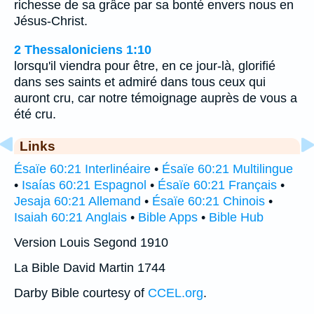
richesse de sa grâce par sa bonté envers nous en
Jésus-Christ.
2 Thessaloniciens 1:10
lorsqu'il viendra pour être, en ce jour-là, glorifié
dans ses saints et admiré dans tous ceux qui
auront cru, car notre témoignage auprès de vous a
été cru.
Links
Ésaïe 60:21 Interlinéaire
•
Ésaïe 60:21 Multilingue
•
Isaías 60:21 Espagnol
•
Ésaïe 60:21 Français
•
Jesaja 60:21 Allemand
•
Ésaïe 60:21 Chinois
•
Isaiah 60:21 Anglais
•
Bible Apps
•
Bible Hub
Version Louis Segond 1910
La Bible David Martin 1744
Darby Bible courtesy of
CCEL.org
.