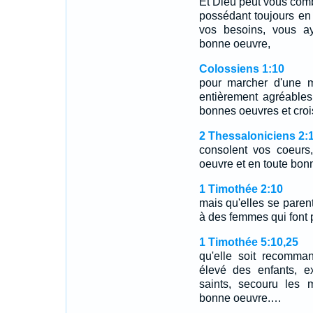
Et Dieu peut vous combl
possédant toujours en 
vos besoins, vous a
bonne oeuvre,
Colossiens 1:10
pour marcher d'une m
entièrement agréables,
bonnes oeuvres et croi
2 Thessaloniciens 2:
consolent vos coeurs
oeuvre et en toute bon
1 Timothée 2:10
mais qu'elles se pare
à des femmes qui font p
1 Timothée 5:10,25
qu'elle soit recomma
élevé des enfants, ex
saints, secouru les 
bonne oeuvre.…