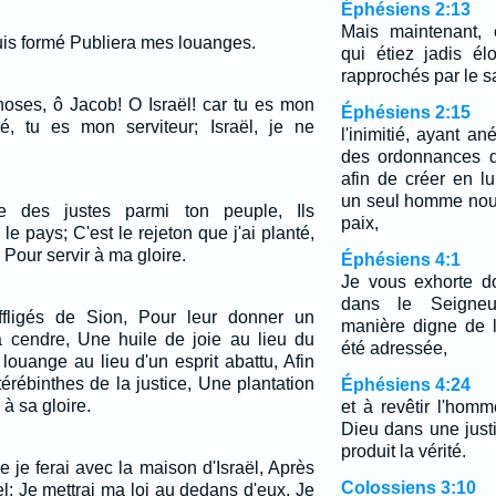
Éphésiens 2:13
Mais maintenant, 
uis formé Publiera mes louanges.
qui étiez jadis é
rapprochés par le s
hoses, ô Jacob! O Israël! car tu es mon
Éphésiens 2:15
rmé, tu es mon serviteur; Israël, je ne
l'inimitié, ayant an
des ordonnances d
afin de créer en 
un seul homme nouv
e des justes parmi ton peuple, Ils
paix,
le pays; C'est le rejeton que j'ai planté,
Pour servir à ma gloire.
Éphésiens 4:1
Je vous exhorte do
dans le Seigneu
fligés de Sion, Pour leur donner un
manière digne de 
 cendre, Une huile de joie au lieu du
été adressée,
louange au lieu d'un esprit abattu, Afin
érébinthes de la justice, Une plantation
Éphésiens 4:24
 à sa gloire.
et à revêtir l'hom
Dieu dans une just
produit la vérité.
ue je ferai avec la maison d'Israël, Après
Colossiens 3:10
nel: Je mettrai ma loi au dedans d'eux, Je