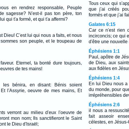
Tous ceux qui s'ap
 vous en rendrez responsable, Peuple
que j'ai créés po
e sagesse? N'est-il pas ton père, ton
formés et que j'ai fai
i qui t'a formé, et qui t'a affermi?
Galates 6:15
Car ce n'est rien 
 Dieu! C'est lui qui nous a faits, et nous
incirconcis; ce qui 
 sommes son peuple, et le troupeau de
d'être une nouvelle 
Éphésiens 1:1
Paul, apôtre de Jés
de Dieu, aux saint
faveur. Eternel, ta bonté dure toujours,
aux fidèles en Jésus
euvres de tes mains!
Éphésiens 1:4
En lui Dieu nous a 
 les bénira, en disant: Bénis soient
du monde, pour que
 Et l'Assyrie, oeuvre de mes mains, Et
irrépréhensibles dev
Éphésiens 2:6
il nous a ressusci
nts verront au milieu d'eux l'oeuvre de
fait asseoir ens
eront mon nom; Ils sanctifieront le Saint
célestes, en Jésus-C
ont le Dieu d'Israël;