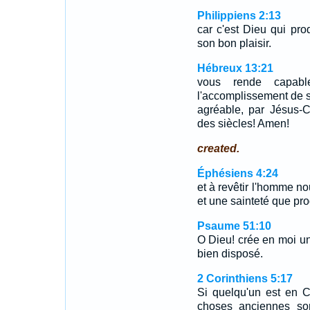
Philippiens 2:13
car c'est Dieu qui prod
son bon plaisir.
Hébreux 13:21
vous rende capab
l'accomplissement de sa
agréable, par Jésus-Ch
des siècles! Amen!
created.
Éphésiens 4:24
et à revêtir l'homme n
et une sainteté que prod
Psaume 51:10
O Dieu! crée en moi un
bien disposé.
2 Corinthiens 5:17
Si quelqu'un est en Ch
choses anciennes son