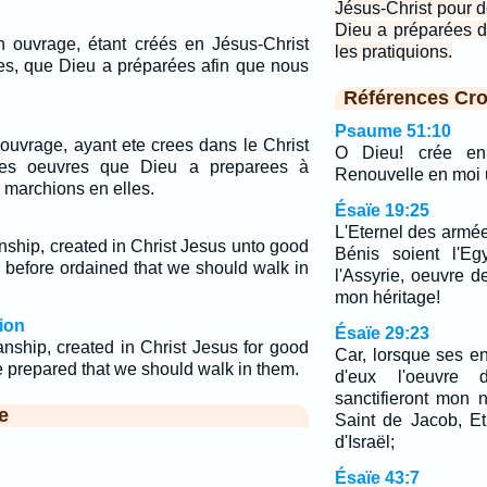
Jésus-Christ pour 
Dieu a préparées d
ouvrage, étant créés en Jésus-Christ
les pratiquions.
s, que Dieu a préparées afin que nous
Références Cro
Psaume 51:10
uvrage, ayant ete crees dans le Christ
O Dieu! crée en
es oeuvres que Dieu a preparees à
Renouvelle en moi u
 marchions en elles.
Ésaïe 19:25
L'Eternel des armée
ship, created in Christ Jesus unto good
Bénis soient l'Eg
 before ordained that we should walk in
l'Assyrie, oeuvre d
mon héritage!
ion
Ésaïe 29:23
nship, created in Christ Jesus for good
Car, lorsque ses en
 prepared that we should walk in them.
d'eux l'oeuvre
sanctifieront mon n
e
Saint de Jacob, Et
d'Israël;
Ésaïe 43:7