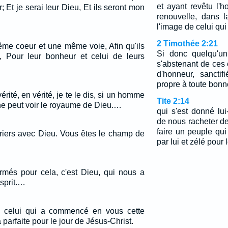
et ayant revêtu l
r; Et je serai leur Dieu, Et ils seront mon
renouvelle, dans 
l'image de celui qui 
2 Timothée 2:21
ême coeur et une même voie, Afin qu'ils
Si donc quelqu'un
, Pour leur bonheur et celui de leurs
s'abstenant de ces 
d'honneur, sanctif
propre à toute bonn
érité, en vérité, je te le dis, si un homme
Tite 2:14
 ne peut voir le royaume de Dieu.…
qui s'est donné lu
de nous racheter de 
faire un peuple qui 
iers avec Dieu. Vous êtes le champ de
par lui et zélé pour
ormés pour cela, c'est Dieu, qui nous a
sprit.…
 celui qui a commencé en vous cette
parfaite pour le jour de Jésus-Christ.