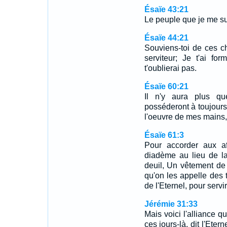
Ésaïe 43:21
Le peuple que je me s
Ésaïe 44:21
Souviens-toi de ces c
serviteur; Je t'ai fo
t'oublierai pas.
Ésaïe 60:21
Il n'y aura plus qu
posséderont à toujours 
l'oeuvre de mes mains, 
Ésaïe 61:3
Pour accorder aux af
diadème au lieu de la
deuil, Un vêtement de 
qu'on les appelle des t
de l'Eternel, pour servir
Jérémie 31:33
Mais voici l'alliance q
ces jours-là, dit l'Eter