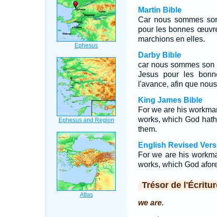
Martin Bible
Car nous sommes son 
pour les bonnes œuvre
marchions en elles.
Darby Bible
car nous sommes son o
Jesus pour les bonn
l'avance, afin que nous
King James Bible
For we are his workman
works, which God hath
them.
English Revised Vers
For we are his workma
works, which God afore
Trésor de l'Écritur
we are.