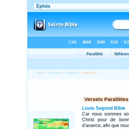
Bible
>
Éphésiens
>
Chapitre 2
> Verset 10
Versets Parallèles
Louis Segond Bible
Car nous sommes son
Christ pour de bon
d'avance, afin que nous