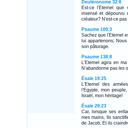
Deutéronome 32:6
Est-ce l'Eternel que
insensé et dépourvu d
créateur? N'est-ce pas lu
Psaume 100:3
Sachez que l'Eternel est
lui appartenons; Nous
son pâturage.
Psaume 138:8
L'Eternel agira en ma 
N'abandonne pas les o
Ésaïe 19:25
L'Eternel des armées
l'Egypte, mon peuple,
Israël, mon héritage!
Ésaïe 29:23
Car, lorsque ses enfa
mes mains, Ils sanctifi
de Jacob, Et ils craindr