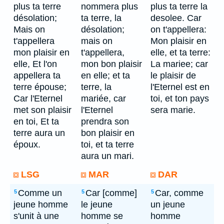
plus ta terre
nommera plus
plus ta terre la
désolation;
ta terre, la
desolee. Car
Mais on
désolation;
on t'appellera:
t'appellera
mais on
Mon plaisir en
mon plaisir en
t'appellera,
elle, et ta terre:
elle, Et l'on
mon bon plaisir
La mariee; car
appellera ta
en elle; et ta
le plaisir de
terre épouse;
terre, la
l'Eternel est en
Car l'Eternel
mariée, car
toi, et ton pays
met son plaisir
l'Eternel
sera marie.
en toi, Et ta
prendra son
terre aura un
bon plaisir en
époux.
toi, et ta terre
aura un mari.
LSG
MAR
DAR
Comme un
Car [comme]
Car, comme
5
5
5
jeune homme
le jeune
un jeune
s'unit à une
homme se
homme