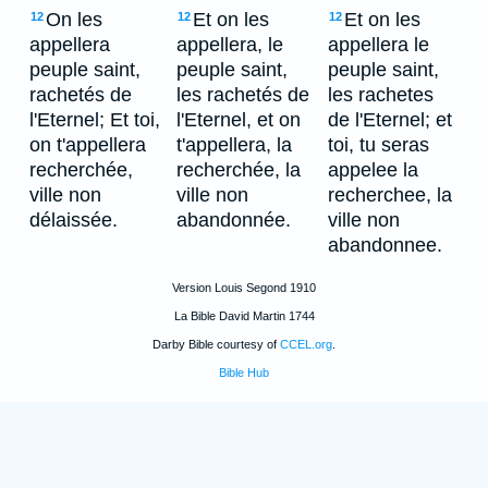
On les
Et on les
Et on les
12
12
12
appellera
appellera, le
appellera le
peuple saint,
peuple saint,
peuple saint,
rachetés de
les rachetés de
les rachetes
l'Eternel; Et toi,
l'Eternel, et on
de l'Eternel; et
on t'appellera
t'appellera, la
toi, tu seras
recherchée,
recherchée, la
appelee la
ville non
ville non
recherchee, la
délaissée.
abandonnée.
ville non
abandonnee.
Version Louis Segond 1910
La Bible David Martin 1744
Darby Bible courtesy of
CCEL.org
.
Bible Hub