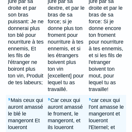
juré par sa
juré par sa
jure par sa
droite et par
dextre, et par le
droite et par le
son bras
bras de sa
bras de sa
puissant: Je ne
force; si je
force: Si je
donnerai plus
donne plus ton
donne encore
ton blé pour
froment pour
ton froment
nourriture à tes
nourriture à tes
pour nourriture
ennemis, Et
ennemis, et si
à tes ennemis,
les fils de
les étrangers
et si les fils de
l'étranger ne
boivent plus
l'etranger
boiront plus
ton vin
boivent ton
ton vin, Produit
[excellent] pour
mout, pour
de tes labeurs;
lequel tu as
lequel tu as
travaillé.
travaille!
Mais ceux qui
Car ceux qui
car ceux qui
9
9
9
auront amassé
auront amassé
l'ont amasse le
le blé le
le froment, le
mangeront et
mangeront Et
mangeront, et
loueront
loueront
ils loueront
l'Eternel; et