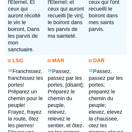
l'Eternel, Et
l'Eternel; et
ceux qui l'ont
ceux qui
ceux qui auront
recueilli le
auront récolté
recueilli [le vin],
boiront dans
le vin le
le boiront dans
mes saints
boiront, Dans
les parvis de
parvis.
les parvis de
ma sainteté.
mon
sanctuaire.
LSG
MAR
DAR
Franchissez,
Passez,
Passez,
10
10
10
franchissez les
passez par les
passez par les
portes!
portes, [disant];
portes;
Préparez un
Préparez le
preparez le
chemin pour le
chemin du
chemin du
peuple!
peuple,
peuple;
Frayez, frayez
relevez,
elevez, elevez
la route, ôtez
relevez le
la chaussee,
les pierres!
sentier, et ôtez-
otez les