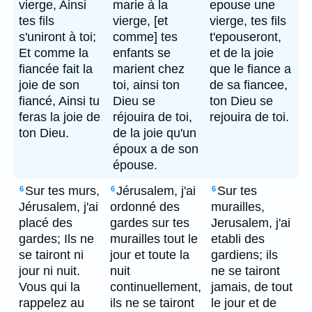
vierge, Ainsi
marie à la
epouse une
tes fils
vierge, [et
vierge, tes fils
s'uniront à toi;
comme] tes
t'epouseront,
Et comme la
enfants se
et de la joie
fiancée fait la
marient chez
que le fiance a
joie de son
toi, ainsi ton
de sa fiancee,
fiancé, Ainsi tu
Dieu se
ton Dieu se
feras la joie de
réjouira de toi,
rejouira de toi.
ton Dieu.
de la joie qu'un
époux a de son
épouse.
Sur tes murs,
Jérusalem, j'ai
Sur tes
6
6
6
Jérusalem, j'ai
ordonné des
murailles,
placé des
gardes sur tes
Jerusalem, j'ai
gardes; Ils ne
murailles tout le
etabli des
se tairont ni
jour et toute la
gardiens; ils
jour ni nuit.
nuit
ne se tairont
Vous qui la
continuellement,
jamais, de tout
rappelez au
ils ne se tairont
le jour et de