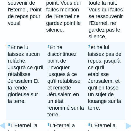
souvenir de
point. Vous qui
toute la nuit.
l'Eternel, Point
faites mention
Vous qui faites
de repos pour
de l'Eternel ne
se ressouvenir
vous!
gardez point le
l'Eternel, ne
silence.
gardez pas le
silence,
Et ne lui
Et ne
et ne lui
7
7
7
laissez aucun
discontinuez
laissez pas de
relâche,
point de
repos, jusqu'à
Jusqu'à ce qu'il
l'invoquer
ce qu'il
rétablisse
jusques à ce
etablisse
Jérusalem Et
qu'il rétablisse
Jerusalem, et
la rende
et remette
qu'il en fasse
glorieuse sur
Jérusalem en
un sujet de
la terre.
un état
louange sur la
renommé sur la
terre.
terre.
L'Eternel l'a
L'Eternel a
L'Eternel a
8
8
8