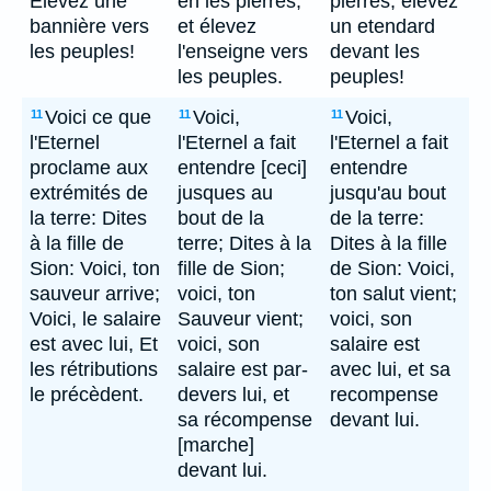
Elevez une
en les pierres,
pierres; elevez
bannière vers
et élevez
un etendard
les peuples!
l'enseigne vers
devant les
les peuples.
peuples!
Voici ce que
Voici,
Voici,
11
11
11
l'Eternel
l'Eternel a fait
l'Eternel a fait
proclame aux
entendre [ceci]
entendre
extrémités de
jusques au
jusqu'au bout
la terre: Dites
bout de la
de la terre:
à la fille de
terre; Dites à la
Dites à la fille
Sion: Voici, ton
fille de Sion;
de Sion: Voici,
sauveur arrive;
voici, ton
ton salut vient;
Voici, le salaire
Sauveur vient;
voici, son
est avec lui, Et
voici, son
salaire est
les rétributions
salaire est par-
avec lui, et sa
le précèdent.
devers lui, et
recompense
sa récompense
devant lui.
[marche]
devant lui.