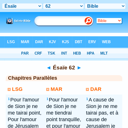
Bible
> Ésaïe 62
◄
Ésaïe 62
►
Chapitres Parallèles
LSG
MAR
DAR
Pour l'amour
Pour l'amour
A cause de
1
1
1
de Sion je ne
de Sion je ne
Sion je ne me
me tairai point,
me tiendrai
tairai pas, et à
Pour l'amour
point tranquille,
cause de
de Jérusalem
et pour l'amour
Jerusalem je