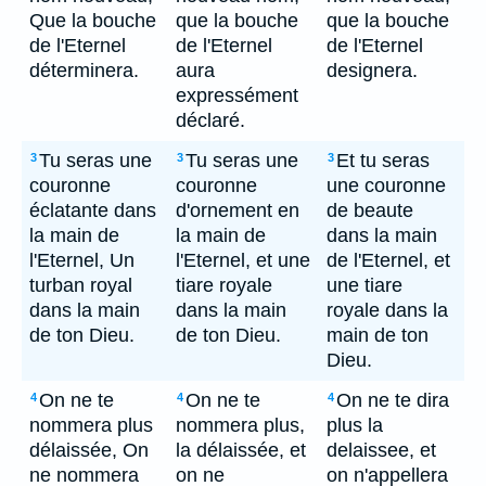
Que la bouche
que la bouche
que la bouche
de l'Eternel
de l'Eternel
de l'Eternel
déterminera.
aura
designera.
expressément
déclaré.
Tu seras une
Tu seras une
Et tu seras
3
3
3
couronne
couronne
une couronne
éclatante dans
d'ornement en
de beaute
la main de
la main de
dans la main
l'Eternel, Un
l'Eternel, et une
de l'Eternel, et
turban royal
tiare royale
une tiare
dans la main
dans la main
royale dans la
de ton Dieu.
de ton Dieu.
main de ton
Dieu.
On ne te
On ne te
On ne te dira
4
4
4
nommera plus
nommera plus,
plus la
délaissée, On
la délaissée, et
delaissee, et
ne nommera
on ne
on n'appellera