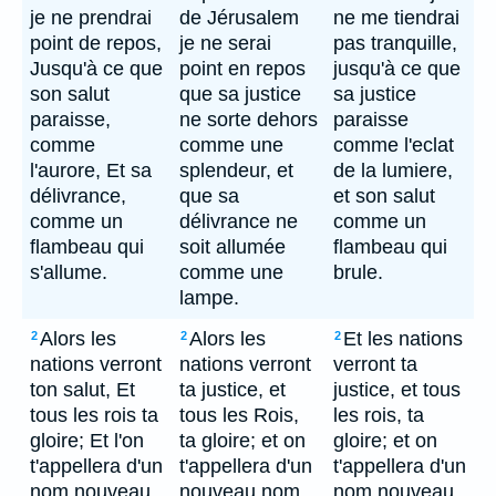
je ne prendrai
de Jérusalem
ne me tiendrai
point de repos,
je ne serai
pas tranquille,
Jusqu'à ce que
point en repos
jusqu'à ce que
son salut
que sa justice
sa justice
paraisse,
ne sorte dehors
paraisse
comme
comme une
comme l'eclat
l'aurore, Et sa
splendeur, et
de la lumiere,
délivrance,
que sa
et son salut
comme un
délivrance ne
comme un
flambeau qui
soit allumée
flambeau qui
s'allume.
comme une
brule.
lampe.
Alors les
Alors les
Et les nations
2
2
2
nations verront
nations verront
verront ta
ton salut, Et
ta justice, et
justice, et tous
tous les rois ta
tous les Rois,
les rois, ta
gloire; Et l'on
ta gloire; et on
gloire; et on
t'appellera d'un
t'appellera d'un
t'appellera d'un
nom nouveau,
nouveau nom,
nom nouveau,