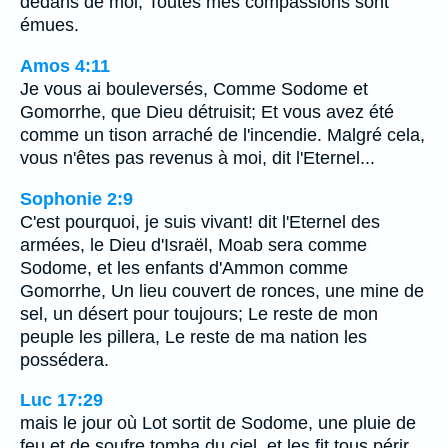
dedans de moi, Toutes mes compassions sont
émues.
Amos 4:11
Je vous ai bouleversés, Comme Sodome et
Gomorrhe, que Dieu détruisit; Et vous avez été
comme un tison arraché de l'incendie. Malgré cela,
vous n'êtes pas revenus à moi, dit l'Eternel...
Sophonie 2:9
C'est pourquoi, je suis vivant! dit l'Eternel des
armées, le Dieu d'Israël, Moab sera comme
Sodome, et les enfants d'Ammon comme
Gomorrhe, Un lieu couvert de ronces, une mine de
sel, un désert pour toujours; Le reste de mon
peuple les pillera, Le reste de ma nation les
possédera.
Luc 17:29
mais le jour où Lot sortit de Sodome, une pluie de
feu et de soufre tomba du ciel, et les fit tous périr.