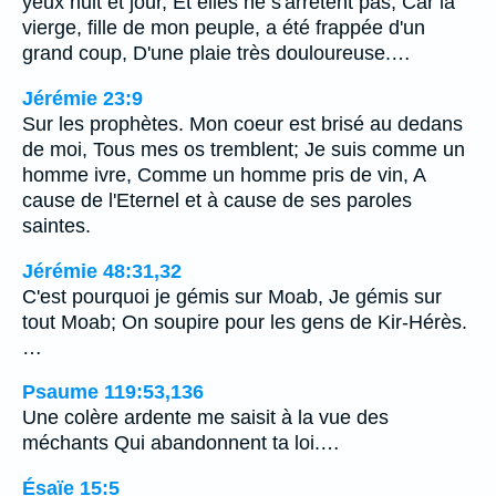
yeux nuit et jour, Et elles ne s'arrêtent pas; Car la
vierge, fille de mon peuple, a été frappée d'un
grand coup, D'une plaie très douloureuse.…
Jérémie 23:9
Sur les prophètes. Mon coeur est brisé au dedans
de moi, Tous mes os tremblent; Je suis comme un
homme ivre, Comme un homme pris de vin, A
cause de l'Eternel et à cause de ses paroles
saintes.
Jérémie 48:31,32
C'est pourquoi je gémis sur Moab, Je gémis sur
tout Moab; On soupire pour les gens de Kir-Hérès.
…
Psaume 119:53,136
Une colère ardente me saisit à la vue des
méchants Qui abandonnent ta loi.…
Ésaïe 15:5