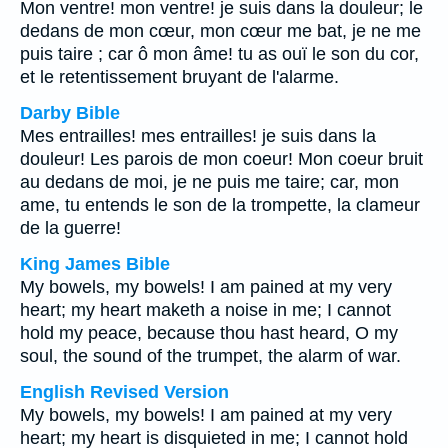
Mon ventre! mon ventre! je suis dans la douleur; le
dedans de mon cœur, mon cœur me bat, je ne me
puis taire ; car ô mon âme! tu as ouï le son du cor,
et le retentissement bruyant de l'alarme.
Darby Bible
Mes entrailles! mes entrailles! je suis dans la
douleur! Les parois de mon coeur! Mon coeur bruit
au dedans de moi, je ne puis me taire; car, mon
ame, tu entends le son de la trompette, la clameur
de la guerre!
King James Bible
My bowels, my bowels! I am pained at my very
heart; my heart maketh a noise in me; I cannot
hold my peace, because thou hast heard, O my
soul, the sound of the trumpet, the alarm of war.
English Revised Version
My bowels, my bowels! I am pained at my very
heart; my heart is disquieted in me; I cannot hold