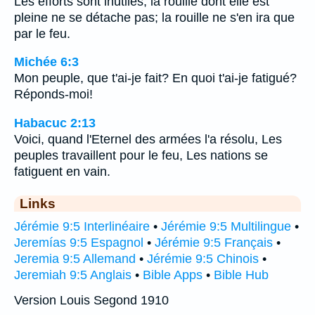
Les efforts sont inutiles, la rouille dont elle est
pleine ne se détache pas; la rouille ne s'en ira que
par le feu.
Michée 6:3
Mon peuple, que t'ai-je fait? En quoi t'ai-je fatigué?
Réponds-moi!
Habacuc 2:13
Voici, quand l'Eternel des armées l'a résolu, Les
peuples travaillent pour le feu, Les nations se
fatiguent en vain.
Links
Jérémie 9:5 Interlinéaire
•
Jérémie 9:5 Multilingue
•
Jeremías 9:5 Espagnol
•
Jérémie 9:5 Français
•
Jeremia 9:5 Allemand
•
Jérémie 9:5 Chinois
•
Jeremiah 9:5 Anglais
•
Bible Apps
•
Bible Hub
Version Louis Segond 1910