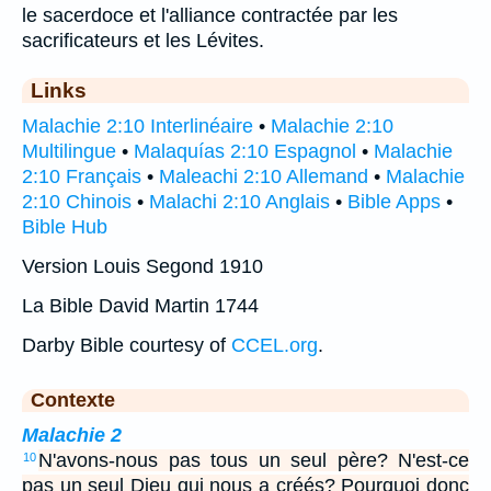
le sacerdoce et l'alliance contractée par les
sacrificateurs et les Lévites.
Links
Malachie 2:10 Interlinéaire
•
Malachie 2:10
Multilingue
•
Malaquías 2:10 Espagnol
•
Malachie
2:10 Français
•
Maleachi 2:10 Allemand
•
Malachie
2:10 Chinois
•
Malachi 2:10 Anglais
•
Bible Apps
•
Bible Hub
Version Louis Segond 1910
La Bible David Martin 1744
Darby Bible courtesy of
CCEL.org
.
Contexte
Malachie 2
N'avons-nous pas tous un seul père? N'est-ce
10
pas un seul Dieu qui nous a créés? Pourquoi donc