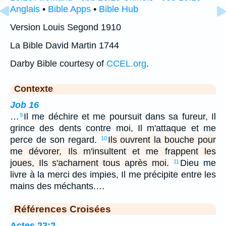
Anglais
•
Bible Apps
•
Bible Hub
Version Louis Segond 1910
La Bible David Martin 1744
Darby Bible courtesy of
CCEL.org
.
Contexte
Job 16
…
Il me déchire et me poursuit dans sa fureur, Il
9
grince des dents contre moi, Il m'attaque et me
perce de son regard.
Ils ouvrent la bouche pour
10
me dévorer, Ils m'insultent et me frappent les
joues, Ils s'acharnent tous après moi.
Dieu me
11
livre à la merci des impies, Il me précipite entre les
mains des méchants.…
Références Croisées
Actes 23:2