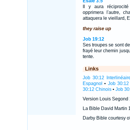
Ésaïe 3:5
Il y aura réciprocit
opprimera l'autre, 
attaquera le vieillard, 
they raise up
Job 19:12
Ses troupes se sont de
frayé leur chemin jusq
tente.
Links
Job 30:12 Interlinéair
Espagnol
•
Job 30:12
30:12 Chinois
•
Job 30
Version Louis Segond
La Bible David Martin 
Darby Bible courtesy o