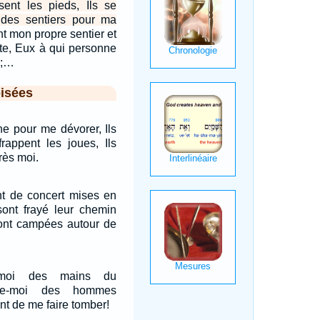
sent les pieds, Ils se
i des sentiers pour ma
ent mon propre sentier et
rte, Eux à qui personne
e;…
isées
he pour me dévorer, Ils
frappent les joues, Ils
rès moi.
nt de concert mises en
sont frayé leur chemin
 ont campées autour de
is-moi des mains du
rve-moi des hommes
nt de me faire tomber!