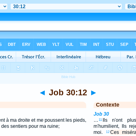
◄
Job 30:12
►
Contexte
Job 30
nt à ma droite et me poussent les pieds,
…
Ils n'ont pl
11
i des sentiers pour ma ruine;
m'humilient, Ils rej
moi.
Ces misér
12