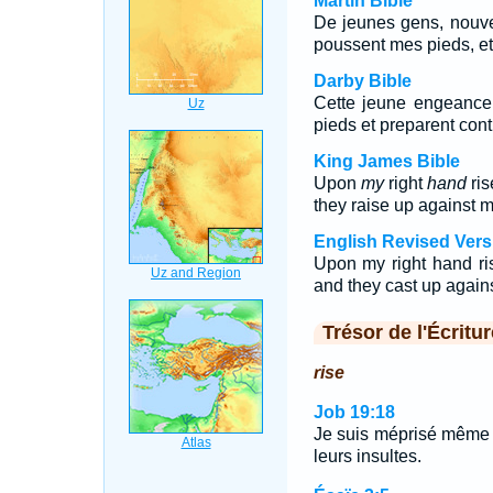
Martin Bible
De jeunes gens, nouvel
poussent mes pieds, et 
Darby Bible
Cette jeune engeance 
pieds et preparent cont
King James Bible
Upon
my
right
hand
ris
they raise up against m
English Revised Vers
Upon my right hand ris
and they cast up agains
Trésor de l'Écritur
rise
Job 19:18
Je suis méprisé même p
leurs insultes.