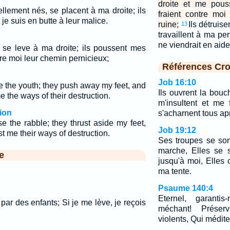
droite et me pous
lement nés, se placent à ma droite; ils
fraient contre mo
je suis en butte à leur malice.
ruine;
Ils détruis
13
travaillent à ma pe
ne viendrait en aid
se leve à ma droite; ils poussent mes
re moi leur chemin pernicieux;
Références Cro
Job 16:10
e the youth; they push away my feet, and
Ils ouvrent la bouc
e the ways of their destruction.
m'insultent et me 
ion
s'acharnent tous ap
e the rabble; they thrust aside my feet,
Job 19:12
t me their ways of destruction.
Ses troupes se so
marche, Elles se 
e
jusqu'à moi, Elles
ma tente.
Psaume 140:4
Eternel, garant
ar des enfants; Si je me lève, je reçois
méchant! Prése
violents, Qui médite