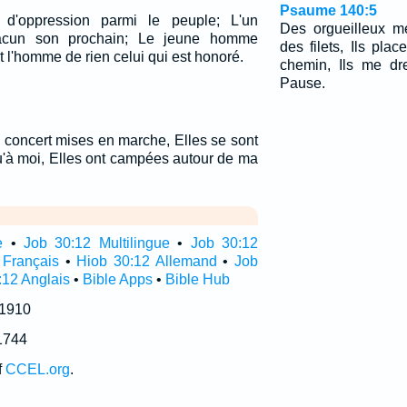
Psaume 140:5
é d'oppression parmi le peuple; L'un
Des orgueilleux m
chacun son prochain; Le jeune homme
des filets, Ils pla
Et l'homme de rien celui qui est honoré.
chemin, Ils me dr
Pause.
 concert mises en marche, Elles se sont
u'à moi, Elles ont campées autour de ma
e
•
Job 30:12 Multilingue
•
Job 30:12
 Français
•
Hiob 30:12 Allemand
•
Job
:12 Anglais
•
Bible Apps
•
Bible Hub
 1910
1744
f
CCEL.org
.