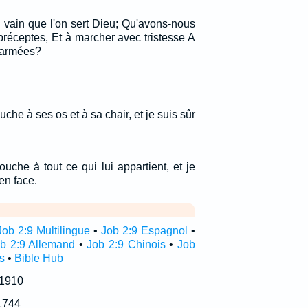
n vain que l'on sert Dieu; Qu'avons-nous
réceptes, Et à marcher avec tristesse A
s armées?
che à ses os et à sa chair, et je suis sûr
uche à tout ce qui lui appartient, et je
 en face.
Job 2:9 Multilingue
•
Job 2:9 Espagnol
•
b 2:9 Allemand
•
Job 2:9 Chinois
•
Job
s
•
Bible Hub
 1910
1744