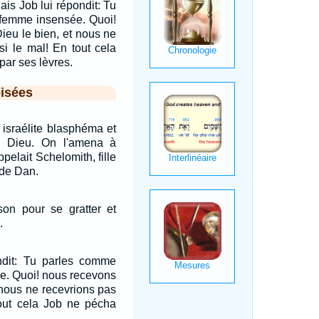
ais Job lui répondit: Tu
femme insensée. Quoi!
ieu le bien, et nous ne
si le mal! En tout cela
par ses lèvres.
isées
 israélite blasphéma et
 Dieu. On l'amena à
pelait Schelomith, fille
u de Dan.
son pour se gratter et
.
ndit: Tu parles comme
e. Quoi! nous recevons
 nous ne recevrions pas
tout cela Job ne pécha
.