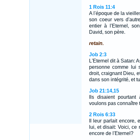
1 Rois 11:4
A l'époque de la vieil
son coeur vers d'autre
entier à l'Eternel, s
David, son père.
retain.
Job 2:3
L'Eternel dit à Satan: 
personne comme lui su
droit, craignant Dieu, 
dans son intégrité, et t
Job 21:14,15
Ils disaient pourtan
voulons pas connaître 
2 Rois 6:33
Il leur parlait encore,
lui, et disait: Voici, c
encore de l'Eternel?