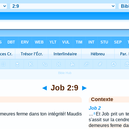
◄
Job 2:9
►
Contexte
Job 2
emeures ferme dans ton intégrité! Maudis
…
Et Job prit un t
8
s'assit sur la cendr
demeures ferme dan