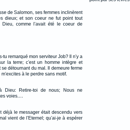
lesse de Salomon, ses femmes inclinèrent
s dieux; et son coeur ne fut point tout
on Dieu, comme l'avait été le coeur de
As-tu remarqué mon serviteur Job? Il n'y a
r la terre; c'est un homme intègre et
et se détournant du mal. Il demeure ferme
u m'excites à le perdre sans motif.
t à Dieu: Retire-toi de nous; Nous ne
tes voies.…
 et déjà le messager était descendu vers
e mal vient de l'Eternel; qu'ai-je à espérer