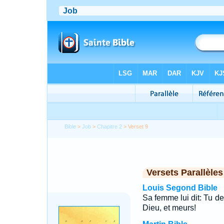
Bible
>
Job
>
Chapitre 2
> Verset 9
Versets Parallèles
Louis Segond Bible
Sa femme lui dit: Tu d
Dieu, et meurs!