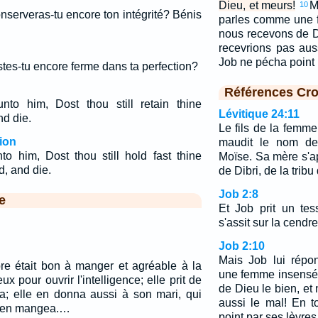
Dieu, et meurs!
M
10
onserveras-tu encore ton intégrité? Bénis
parles comme une 
nous recevons de D
recevrions pas aus
Job ne pécha point 
stes-tu encore ferme dans ta perfection?
Références Cro
nto him, Dost thou still retain thine
Lévitique 24:11
nd die.
Le fils de la femme
ion
maudit le nom de
to him, Dost thou still hold fast thine
Moïse. Sa mère s'ap
d, and die.
de Dibri, de la trib
Job 2:8
e
Et Job prit un tes
s'assit sur la cendre
Job 2:10
Mais Job lui répo
bre était bon à manger et agréable à la
une femme insensé
eux pour ouvrir l'intelligence; elle prit de
de Dieu le bien, et
ea; elle en donna aussi à son mari, qui
aussi le mal! En 
 il en mangea.…
point par ses lèvres