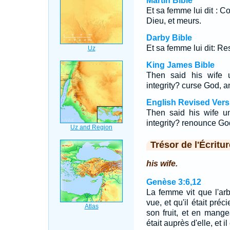
Martin Bible
Et sa femme lui dit : C
Dieu, et meurs.
Darby Bible
Et sa femme lui dit: Re
King James Bible
Then said his wife u
integrity? curse God, a
English Revised Vers
Then said his wife un
integrity? renounce Go
Trésor de l'Écritur
his wife.
Genèse 3:6,12
La femme vit que l'ar
vue, et qu'il était préci
son fruit, et en mang
était auprès d'elle, et