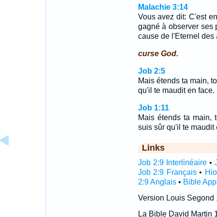
Malachie 3:14
Vous avez dit: C'est e
gagné à observer ses p
cause de l'Eternel de
curse God.
Job 2:5
Mais étends ta main, tou
qu'il te maudit en face.
Job 1:11
Mais étends ta main, to
suis sûr qu'il te maudit
Links
Job 2:9 Interlinéaire
•
Job 2:9 Français
•
Hio
2:9 Anglais
•
Bible App
Version Louis Segond
La Bible David Martin 