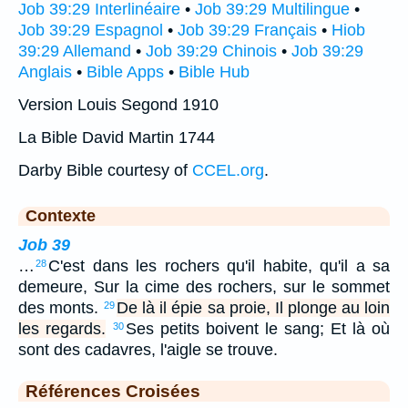
Job 39:29 Interlinéaire
•
Job 39:29 Multilingue
•
Job 39:29 Espagnol
•
Job 39:29 Français
•
Hiob
39:29 Allemand
•
Job 39:29 Chinois
•
Job 39:29
Anglais
•
Bible Apps
•
Bible Hub
Version Louis Segond 1910
La Bible David Martin 1744
Darby Bible courtesy of
CCEL.org
.
Contexte
Job 39
…
C'est dans les rochers qu'il habite, qu'il a sa
28
demeure, Sur la cime des rochers, sur le sommet
des monts.
De là il épie sa proie, Il plonge au loin
29
les regards.
Ses petits boivent le sang; Et là où
30
sont des cadavres, l'aigle se trouve.
Références Croisées