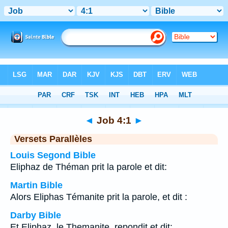
Bible
>
Job
>
Chapitre 4
> Verset 1
◄
Job 4:1
►
Versets Parallèles
Louis Segond Bible
Eliphaz de Théman prit la parole et dit:
Martin Bible
Alors Eliphas Témanite prit la parole, et dit :
Darby Bible
Et Eliphaz, le Themanite, repondit et dit: