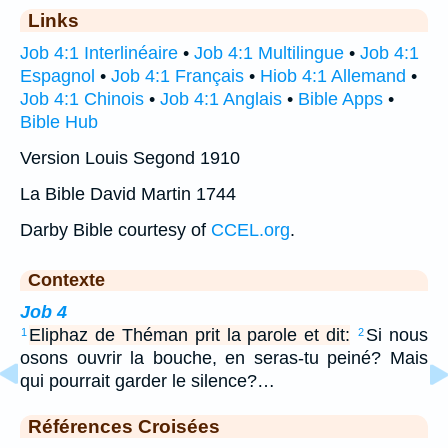
Links
Job 4:1 Interlinéaire
•
Job 4:1 Multilingue
•
Job 4:1
Espagnol
•
Job 4:1 Français
•
Hiob 4:1 Allemand
•
Job 4:1 Chinois
•
Job 4:1 Anglais
•
Bible Apps
•
Bible Hub
Version Louis Segond 1910
La Bible David Martin 1744
Darby Bible courtesy of
CCEL.org
.
Contexte
Job 4
Eliphaz de Théman prit la parole et dit:
Si nous
1
2
osons ouvrir la bouche, en seras-tu peiné? Mais
qui pourrait garder le silence?…
Références Croisées