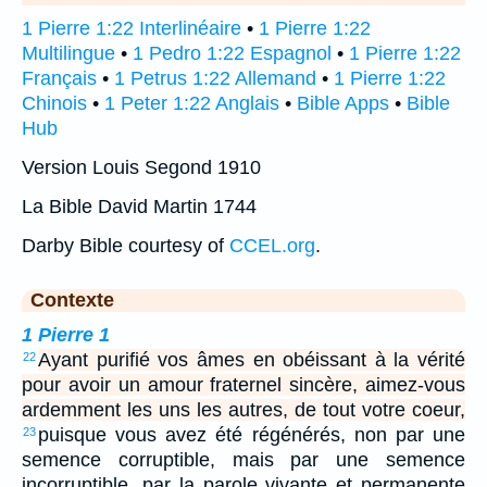
1 Pierre 1:22 Interlinéaire
•
1 Pierre 1:22
Multilingue
•
1 Pedro 1:22 Espagnol
•
1 Pierre 1:22
Français
•
1 Petrus 1:22 Allemand
•
1 Pierre 1:22
Chinois
•
1 Peter 1:22 Anglais
•
Bible Apps
•
Bible
Hub
Version Louis Segond 1910
La Bible David Martin 1744
Darby Bible courtesy of
CCEL.org
.
Contexte
1 Pierre 1
Ayant purifié vos âmes en obéissant à la vérité
22
pour avoir un amour fraternel sincère, aimez-vous
ardemment les uns les autres, de tout votre coeur,
puisque vous avez été régénérés, non par une
23
semence corruptible, mais par une semence
incorruptible, par la parole vivante et permanente