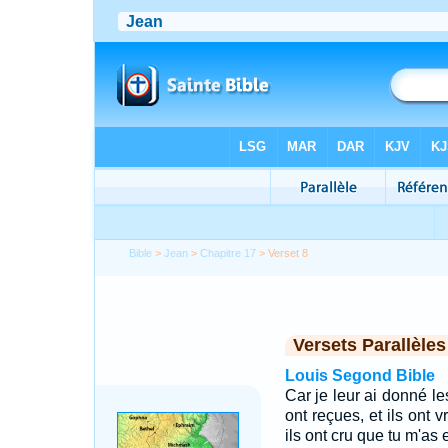
Bible
>
Jean
>
Chapitre 17
> Verset 8
Versets Parallèles
Louis Segond Bible
Car je leur ai donné le
ont reçues, et ils ont v
ils ont cru que tu m'as