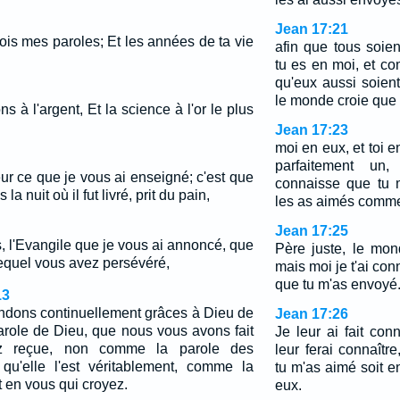
Jean 17:21
çois mes paroles; Et les années de ta vie
afin que tous soie
tu es en moi, et co
qu'eux aussi soien
le monde croie que 
s à l'argent, Et la science à l'or le plus
Jean 17:23
moi en eux, et toi en
parfaitement u
ur ce que je vous ai enseigné; c'est que
connaisse que tu 
a nuit où il fut livré, prit du pain,
les as aimés comme
Jean 17:25
s, l'Evangile que je vous ai annoncé, que
Père juste, le mon
equel vous avez persévéré,
mais moi je t'ai con
que tu m'as envoyé
13
endons continuellement grâces à Dieu de
Jean 17:26
arole de Dieu, que nous vous avons fait
Je leur ai fait con
ez reçue, non comme la parole des
leur ferai connaîtr
qu'elle l'est véritablement, comme la
tu m'as aimé soit e
t en vous qui croyez.
eux.