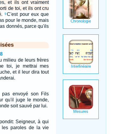
es, et ils ont vraiment
ti de toi, et ils ont cru
é.
C'est pour eux que
9
 pas pour le monde, mais
as donnés, parce qu'ils
isées
18
u milieu de leurs frères
 toi, je mettrai mes
he, et il leur dira tout
nderai.
'a pas envoyé son Fils
r qu'il juge le monde,
nde soit sauvé par lui.
pondit: Seigneur, à qui
 les paroles de la vie