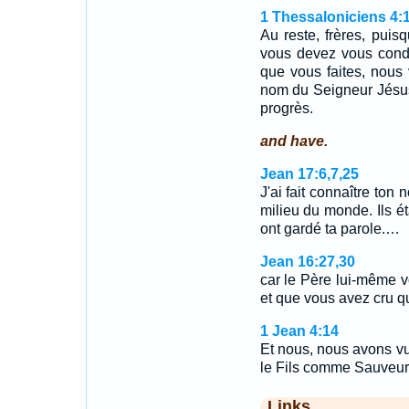
1 Thessaloniciens 4:
Au reste, frères, pui
vous devez vous condui
que vous faites, nous
nom du Seigneur Jésus
progrès.
and have.
Jean 17:6,7,25
J'ai fait connaître t
milieu du monde. Ils éta
ont gardé ta parole.…
Jean 16:27,30
car le Père lui-même 
et que vous avez cru qu
1 Jean 4:14
Et nous, nous avons vu
le Fils comme Sauveu
Links