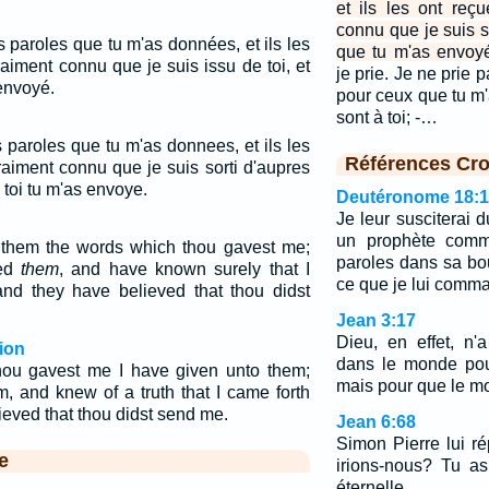
et ils les ont reçu
connu que je suis sor
s paroles que tu m'as données, et ils les
que tu m'as envoy
vraiment connu que je suis issu de toi, et
je prie. Je ne prie
 envoyé.
pour ceux que tu m'
sont à toi; -…
s paroles que tu m'as donnees, et ils les
Références Cro
vraiment connu que je suis sorti d'aupres
e toi tu m'as envoye.
Deutéronome 18:
Je leur susciterai d
un prophète comme
 them the words which thou gavest me;
paroles dans sa bouc
ved
them
, and have known surely that I
ce que je lui comma
nd they have believed that thou didst
Jean 3:17
Dieu, en effet, n
ion
dans le monde pou
hou gavest me I have given unto them;
mais pour que le mo
, and knew of a truth that I came forth
ieved that thou didst send me.
Jean 6:68
Simon Pierre lui ré
e
irions-nous? Tu as
éternelle.