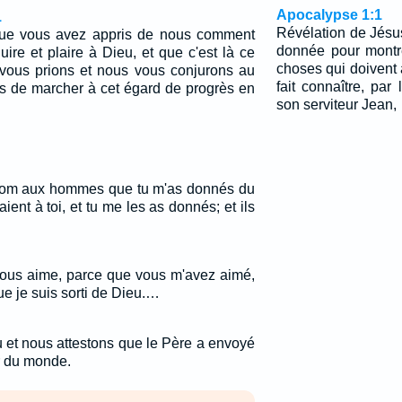
Apocalypse 1:1
1
Révélation de Jésus
sque vous avez appris de nous comment
donnée pour montre
re et plaire à Dieu, et que c'est là ce
choses qui doivent ar
 vous prions et nous vous conjurons au
fait connaître, par
 de marcher à cet égard de progrès en
son serviteur Jean,
on nom aux hommes que tu m'as donnés du
ient à toi, et tu me les as donnés; et ils
vous aime, parce que vous m'avez aimé,
e je suis sorti de Dieu.…
 et nous attestons que le Père a envoyé
r du monde.