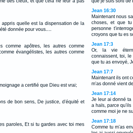
me des cieux, et que cela ne leur a pas
que je suis sorti de
Jean 16:30
Maintenant nous sa
choses, et que tu
appris quelle est la dispensation de la
personne t'interro
a été donnée pour vous.…
croyons que tu es so
Jean 17:3
ns comme apôtres, les autres comme
Or, la vie éterne
 comme évangélistes, les autres comme
connaissent, toi, le
que tu as envoyé, J
Jean 17:7
Maintenant ils ont 
m'as donné vient de 
moignage a certifié que Dieu est vrai;
Jean 17:14
Je leur ai donné ta
ns de bon sens, De justice, d'équité et
a haïs, parce qu'il
comme moi je ne su
Jean 17:18
mes paroles, Et si tu gardes avec toi mes
Comme tu m'as env
les ai aussi envoyé