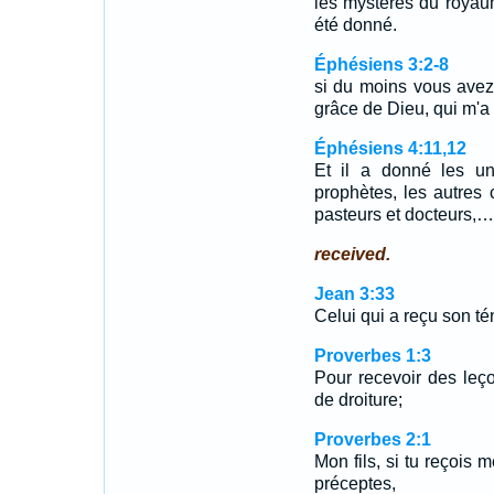
les mystères du royau
été donné.
Éphésiens 3:2-8
si du moins vous avez 
grâce de Dieu, qui m'
Éphésiens 4:11,12
Et il a donné les u
prophètes, les autres
pasteurs et docteurs,…
received.
Jean 3:33
Celui qui a reçu son té
Proverbes 1:3
Pour recevoir des leço
de droiture;
Proverbes 2:1
Mon fils, si tu reçois 
préceptes,