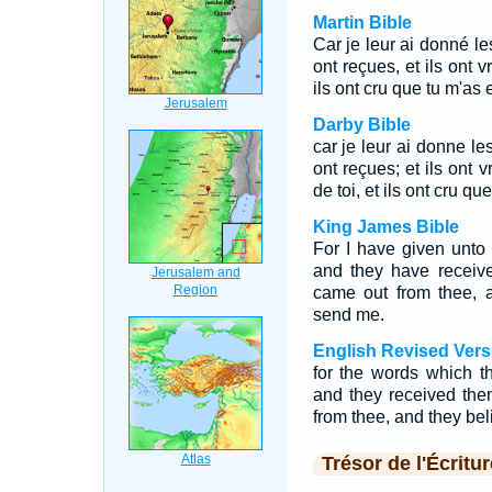
Martin Bible
Car je leur ai donné le
ont reçues, et ils ont 
ils ont cru que tu m'as
Darby Bible
car je leur ai donne le
ont reçues; et ils ont 
de toi, et ils ont cru qu
King James Bible
For I have given unto
and they have recei
came out from thee, a
send me.
English Revised Vers
for the words which t
and they received them
from thee, and they bel
Trésor de l'Écritur