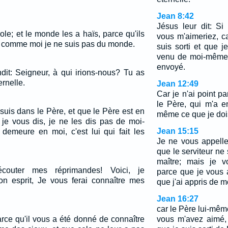
Jean 8:42
Jésus leur dit: Si
ole; et le monde les a haïs, parce qu'ils
vous m'aimeriez, c
 comme moi je ne suis pas du monde.
suis sorti et que j
venu de moi-même, 
envoyé.
dit: Seigneur, à qui irions-nous? Tu as
ernelle.
Jean 12:49
Car je n'ai point 
le Père, qui m'a en
suis dans le Père, et que le Père est en
même ce que je dois
je vous dis, je ne les dis pas de moi-
Jean 15:15
demeure en moi, c'est lui qui fait les
Je ne vous appelle
que le serviteur ne 
maître; mais je v
couter mes réprimandes! Voici, je
parce que je vous a
n esprit, Je vous ferai connaître mes
que j'ai appris de 
Jean 16:27
car le Père lui-mê
arce qu'il vous a été donné de connaître
vous m'avez aimé,