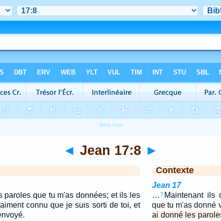
◄
Jean 17:8
►
Contexte
Jean 17
s paroles que tu m'as données; et ils les
…
Maintenant ils
7
raiment connu que je suis sorti de toi, et
que tu m'as donné v
 envoyé.
ai donné les parol