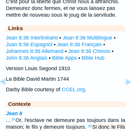
C'est pour la liberté que Christ nous a affranchis.
Demeurez donc fermes, et ne vous laissez pas
mettre de nouveau sous le joug de la servitude.
Links
Jean 8:36 Interlinéaire
•
Jean 8:36 Multilingue
•
Juan 8:36 Espagnol
•
Jean 8:36 Français
•
Johannes 8:36 Allemand
•
Jean 8:36 Chinois
•
John 8:36 Anglais
•
Bible Apps
•
Bible Hub
Version Louis Segond 1910
La Bible David Martin 1744
Darby Bible courtesy of
CCEL.org
.
Contexte
Jean 8
…
Or, l'esclave ne demeure pas toujours dans la
35
maison; le fils y demeure toujours.
Si donc le Fils
36