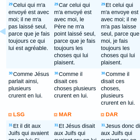
Celui qui m'a
Car celui qui
Et celui qui
29
29
29
envoyé est avec
m'a envoyé est
m'a envoye est
moi; il ne m'a
avec moi, le
avec moi; il ne
pas laissé seul,
Père ne m'a
m'a pas laisse
parce que je fais
point laissé seul,
seul, parce que
toujours ce qui
parce que je fais
moi, je fais
lui est agréable.
toujours les
toujours les
choses qui lui
choses qui lui
plaisent.
plaisent.
Comme Jésus
Comme il
Comme il
30
30
30
parlait ainsi,
disait ces
disait ces
plusieurs
choses plusieurs
choses,
crurent en lui.
crurent en lui.
plusieurs
crurent en lui.
LSG
MAR
DAR
Et il dit aux
Et Jésus disait
Jesus donc di
31
31
31
Juifs qui avaient
aux Juifs qui
aux Juifs qui