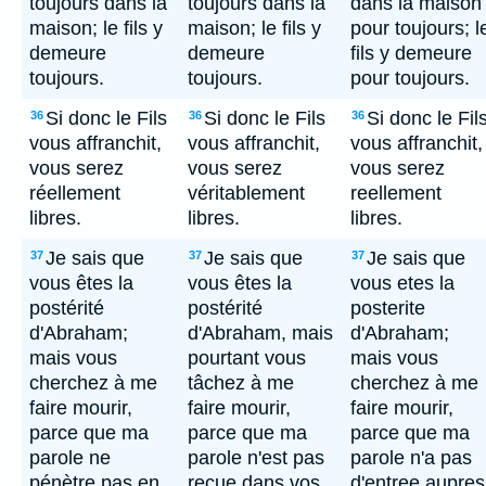
toujours dans la
toujours dans la
dans la maison
maison; le fils y
maison; le fils y
pour toujours; l
demeure
demeure
fils y demeure
toujours.
toujours.
pour toujours.
Si donc le Fils
Si donc le Fils
Si donc le Fil
36
36
36
vous affranchit,
vous affranchit,
vous affranchit,
vous serez
vous serez
vous serez
réellement
véritablement
reellement
libres.
libres.
libres.
Je sais que
Je sais que
Je sais que
37
37
37
vous êtes la
vous êtes la
vous etes la
postérité
postérité
posterite
d'Abraham;
d'Abraham, mais
d'Abraham;
mais vous
pourtant vous
mais vous
cherchez à me
tâchez à me
cherchez à me
faire mourir,
faire mourir,
faire mourir,
parce que ma
parce que ma
parce que ma
parole ne
parole n'est pas
parole n'a pas
pénètre pas en
reçue dans vos
d'entree aupres