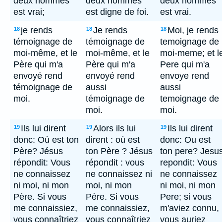
deux hommes
deux hommes
deux hommes
est vrai;
est digne de foi.
est vrai.
je rends
Je rends
Moi, je rends
18
18
18
témoignage de
témoignage de
temoignage de
moi-même, et le
moi-même, et le
moi-meme; et l
Père qui m'a
Père qui m'a
Pere qui m'a
envoyé rend
envoyé rend
envoye rend
témoignage de
aussi
aussi
moi.
témoignage de
temoignage de
moi.
moi.
Ils lui dirent
Alors ils lui
Ils lui dirent
19
19
19
donc: Où est ton
dirent : où est
donc: Ou est
Père? Jésus
ton Père ? Jésus
ton pere? Jesu
répondit: Vous
répondit : vous
repondit: Vous
ne connaissez
ne connaissez ni
ne connaissez
ni moi, ni mon
moi, ni mon
ni moi, ni mon
Père. Si vous
Père. Si vous
Pere; si vous
me connaissiez,
me connaissiez,
m'aviez connu,
vous connaîtriez
vous connaîtriez
vous auriez