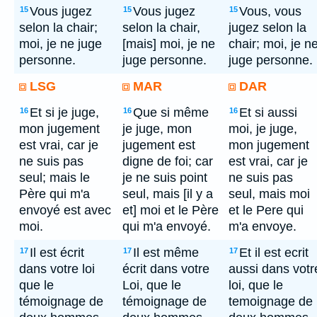
Vous jugez
Vous jugez
Vous, vous
15
15
15
selon la chair;
selon la chair,
jugez selon la
moi, je ne juge
[mais] moi, je ne
chair; moi, je n
personne.
juge personne.
juge personne.
LSG
MAR
DAR
Et si je juge,
Que si même
Et si aussi
16
16
16
mon jugement
je juge, mon
moi, je juge,
est vrai, car je
jugement est
mon jugement
ne suis pas
digne de foi; car
est vrai, car je
seul; mais le
je ne suis point
ne suis pas
Père qui m'a
seul, mais [il y a
seul, mais moi
envoyé est avec
et] moi et le Père
et le Pere qui
moi.
qui m'a envoyé.
m'a envoye.
Il est écrit
Il est même
Et il est ecrit
17
17
17
dans votre loi
écrit dans votre
aussi dans votr
que le
Loi, que le
loi, que le
témoignage de
témoignage de
temoignage de