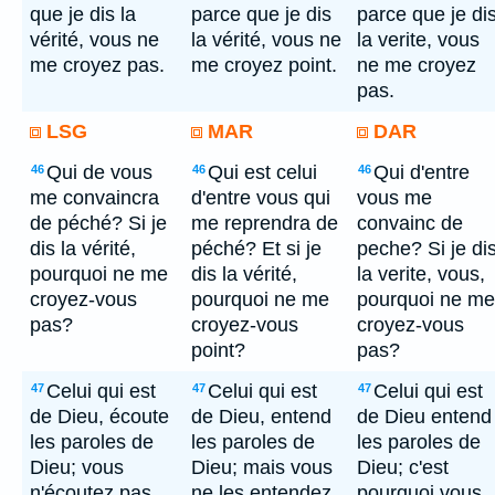
que je dis la
parce que je dis
parce que je di
vérité, vous ne
la vérité, vous ne
la verite, vous
me croyez pas.
me croyez point.
ne me croyez
pas.
LSG
MAR
DAR
Qui de vous
Qui est celui
Qui d'entre
46
46
46
me convaincra
d'entre vous qui
vous me
de péché? Si je
me reprendra de
convainc de
dis la vérité,
péché? Et si je
peche? Si je di
pourquoi ne me
dis la vérité,
la verite, vous,
croyez-vous
pourquoi ne me
pourquoi ne me
pas?
croyez-vous
croyez-vous
point?
pas?
Celui qui est
Celui qui est
Celui qui est
47
47
47
de Dieu, écoute
de Dieu, entend
de Dieu entend
les paroles de
les paroles de
les paroles de
Dieu; vous
Dieu; mais vous
Dieu; c'est
n'écoutez pas,
ne les entendez
pourquoi vous,