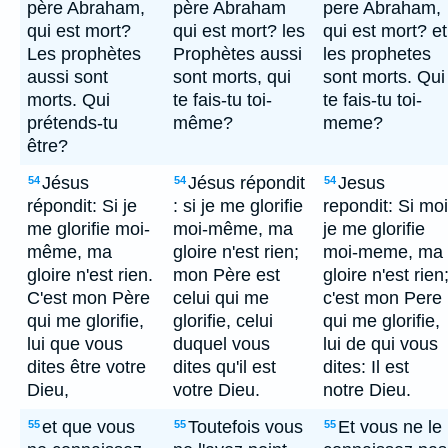
père Abraham,
père Abraham
pere Abraham,
qui est mort?
qui est mort? les
qui est mort? et
Les prophètes
Prophètes aussi
les prophetes
aussi sont
sont morts, qui
sont morts. Qui
morts. Qui
te fais-tu toi-
te fais-tu toi-
prétends-tu
même?
meme?
être?
Jésus
Jésus répondit
Jesus
54
54
54
répondit: Si je
: si je me glorifie
repondit: Si moi
me glorifie moi-
moi-même, ma
je me glorifie
même, ma
gloire n'est rien;
moi-meme, ma
gloire n'est rien.
mon Père est
gloire n'est rien
C'est mon Père
celui qui me
c'est mon Pere
qui me glorifie,
glorifie, celui
qui me glorifie,
lui que vous
duquel vous
lui de qui vous
dites être votre
dites qu'il est
dites: Il est
Dieu,
votre Dieu.
notre Dieu.
et que vous
Toutefois vous
Et vous ne le
55
55
55