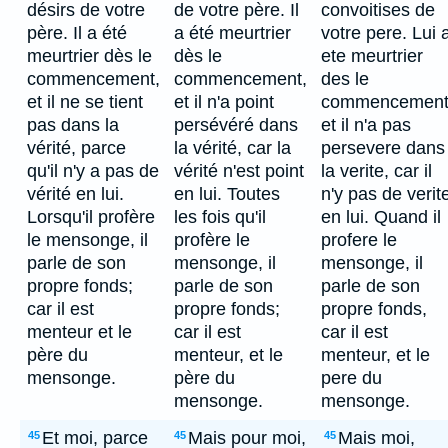
désirs de votre
de votre père. Il
convoitises de
père. Il a été
a été meurtrier
votre pere. Lui 
meurtrier dès le
dès le
ete meurtrier
commencement,
commencement,
des le
et il ne se tient
et il n'a point
commencement
pas dans la
persévéré dans
et il n'a pas
vérité, parce
la vérité, car la
persevere dans
qu'il n'y a pas de
vérité n'est point
la verite, car il
vérité en lui.
en lui. Toutes
n'y pas de verit
Lorsqu'il profère
les fois qu'il
en lui. Quand il
le mensonge, il
profère le
profere le
parle de son
mensonge, il
mensonge, il
propre fonds;
parle de son
parle de son
car il est
propre fonds;
propre fonds,
menteur et le
car il est
car il est
père du
menteur, et le
menteur, et le
mensonge.
père du
pere du
mensonge.
mensonge.
Et moi, parce
Mais pour moi,
Mais moi,
45
45
45