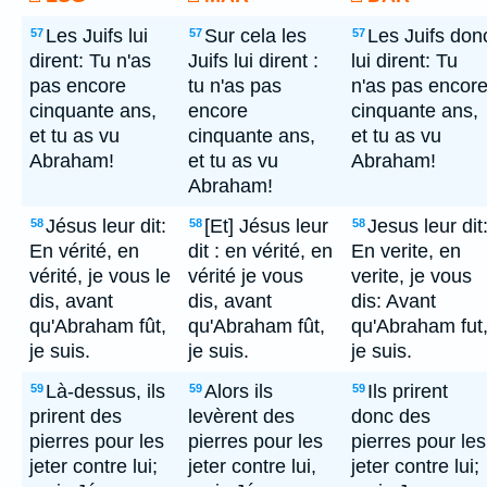
Les Juifs lui
Sur cela les
Les Juifs don
57
57
57
dirent: Tu n'as
Juifs lui dirent :
lui dirent: Tu
pas encore
tu n'as pas
n'as pas encor
cinquante ans,
encore
cinquante ans,
et tu as vu
cinquante ans,
et tu as vu
Abraham!
et tu as vu
Abraham!
Abraham!
Jésus leur dit:
[Et] Jésus leur
Jesus leur dit
58
58
58
En vérité, en
dit : en vérité, en
En verite, en
vérité, je vous le
vérité je vous
verite, je vous
dis, avant
dis, avant
dis: Avant
qu'Abraham fût,
qu'Abraham fût,
qu'Abraham fut
je suis.
je suis.
je suis.
Là-dessus, ils
Alors ils
Ils prirent
59
59
59
prirent des
levèrent des
donc des
pierres pour les
pierres pour les
pierres pour les
jeter contre lui;
jeter contre lui,
jeter contre lui;