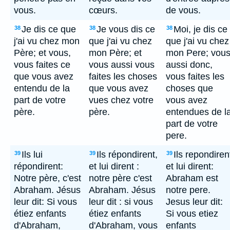
vous.
cœurs.
de vous.
Je dis ce que
Je vous dis ce
Moi, je dis ce
38
38
38
j'ai vu chez mon
que j'ai vu chez
que j'ai vu chez
Père; et vous,
mon Père; et
mon Pere; vou
vous faites ce
vous aussi vous
aussi donc,
que vous avez
faites les choses
vous faites les
entendu de la
que vous avez
choses que
part de votre
vues chez votre
vous avez
père.
père.
entendues de l
part de votre
pere.
Ils lui
Ils répondirent,
Ils repondiren
39
39
39
répondirent:
et lui dirent :
et lui dirent:
Notre père, c'est
notre père c'est
Abraham est
Abraham. Jésus
Abraham. Jésus
notre pere.
leur dit: Si vous
leur dit : si vous
Jesus leur dit:
étiez enfants
étiez enfants
Si vous etiez
d'Abraham,
d'Abraham, vous
enfants