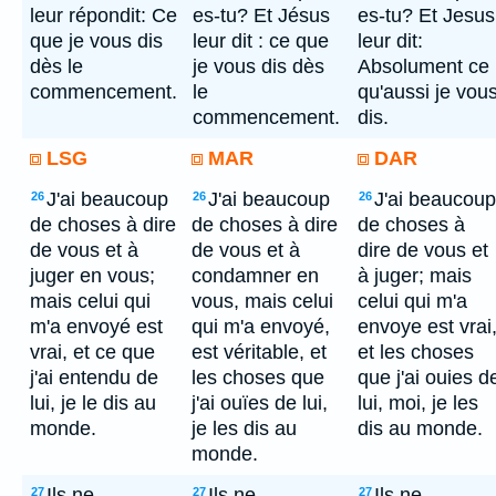
leur répondit: Ce
es-tu? Et Jésus
es-tu? Et Jesus
que je vous dis
leur dit : ce que
leur dit:
dès le
je vous dis dès
Absolument ce
commencement.
le
qu'aussi je vou
commencement.
dis.
LSG
MAR
DAR
J'ai beaucoup
J'ai beaucoup
J'ai beaucoup
26
26
26
de choses à dire
de choses à dire
de choses à
de vous et à
de vous et à
dire de vous et
juger en vous;
condamner en
à juger; mais
mais celui qui
vous, mais celui
celui qui m'a
m'a envoyé est
qui m'a envoyé,
envoye est vrai
vrai, et ce que
est véritable, et
et les choses
j'ai entendu de
les choses que
que j'ai ouies d
lui, je le dis au
j'ai ouïes de lui,
lui, moi, je les
monde.
je les dis au
dis au monde.
monde.
Ils ne
Ils ne
Ils ne
27
27
27