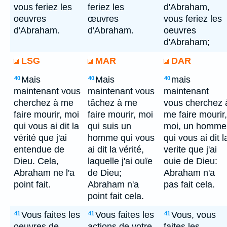
vous feriez les
feriez les
d'Abraham,
oeuvres
œuvres
vous feriez les
d'Abraham.
d'Abraham.
oeuvres
d'Abraham;
LSG
MAR
DAR
Mais
Mais
mais
40
40
40
maintenant vous
maintenant vous
maintenant
cherchez à me
tâchez à me
vous cherchez 
faire mourir, moi
faire mourir, moi
me faire mourir,
qui vous ai dit la
qui suis un
moi, un homme
vérité que j'ai
homme qui vous
qui vous ai dit l
entendue de
ai dit la vérité,
verite que j'ai
Dieu. Cela,
laquelle j'ai ouïe
ouie de Dieu:
Abraham ne l'a
de Dieu;
Abraham n'a
point fait.
Abraham n'a
pas fait cela.
point fait cela.
Vous faites les
Vous faites les
Vous, vous
41
41
41
oeuvres de
actions de votre
faites les