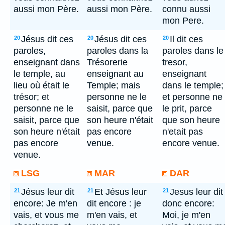
aussi mon Père.
aussi mon Père.
connu aussi
mon Pere.
Jésus dit ces
Jésus dit ces
Il dit ces
20
20
20
paroles,
paroles dans la
paroles dans le
enseignant dans
Trésorerie
tresor,
le temple, au
enseignant au
enseignant
lieu où était le
Temple; mais
dans le temple;
trésor; et
personne ne le
et personne ne
personne ne le
saisit, parce que
le prit, parce
saisit, parce que
son heure n'était
que son heure
son heure n'était
pas encore
n'etait pas
pas encore
venue.
encore venue.
venue.
LSG
MAR
DAR
Jésus leur dit
Et Jésus leur
Jesus leur dit
21
21
21
encore: Je m'en
dit encore : je
donc encore:
vais, et vous me
m'en vais, et
Moi, je m'en