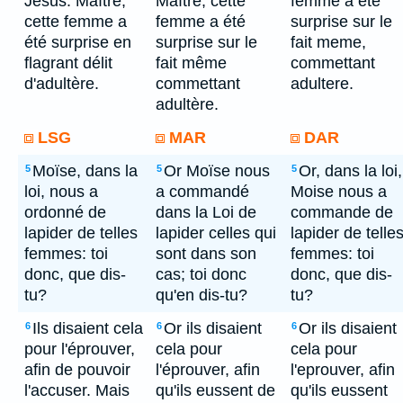
Jésus: Maître,
Maître, cette
femme a ete
cette femme a
femme a été
surprise sur le
été surprise en
surprise sur le
fait meme,
flagrant délit
fait même
commettant
d'adultère.
commettant
adultere.
adultère.
LSG
MAR
DAR
Moïse, dans la
Or Moïse nous
Or, dans la loi,
5
5
5
loi, nous a
a commandé
Moise nous a
ordonné de
dans la Loi de
commande de
lapider de telles
lapider celles qui
lapider de telle
femmes: toi
sont dans son
femmes: toi
donc, que dis-
cas; toi donc
donc, que dis-
tu?
qu'en dis-tu?
tu?
Ils disaient cela
Or ils disaient
Or ils disaient
6
6
6
pour l'éprouver,
cela pour
cela pour
afin de pouvoir
l'éprouver, afin
l'eprouver, afin
l'accuser. Mais
qu'ils eussent de
qu'ils eussent