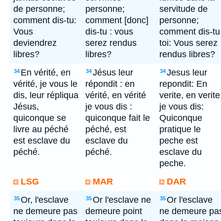
de personne;
personne;
servitude de
comment dis-tu:
comment [donc]
personne;
Vous
dis-tu : vous
comment dis-tu
deviendrez
serez rendus
toi: Vous serez
libres?
libres?
rendus libres?
En vérité, en
Jésus leur
Jesus leur
34
34
34
vérité, je vous le
répondit : en
repondit: En
dis, leur répliqua
vérité, en vérité
verite, en verite
Jésus,
je vous dis :
je vous dis:
quiconque se
quiconque fait le
Quiconque
livre au péché
péché, est
pratique le
est esclave du
esclave du
peche est
péché.
péché.
esclave du
peche.
LSG
MAR
DAR
Or, l'esclave
Or l'esclave ne
Or l'esclave
35
35
35
ne demeure pas
demeure point
ne demeure pa