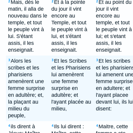
Mais, dès le
Et à la pointe
Et au point du
2
2
2
matin, il alla de
du jour il vint
jour il vint
nouveau dans le
encore au
encore au
temple, et tout
Temple, et tout
temple, et tout
le peuple vint à
le peuple vint à
le peuple vint à
lui. S'étant
lui, et s'étant
lui; et s'etant
assis, il les
assis, il les
assis, il les
enseignait.
enseignait.
enseignait.
Alors les
Et les Scribes
Et les scribes
3
3
3
scribes et les
et les Pharisiens
et les pharisien
pharisiens
lui amenèrent
lui amenent un
amenèrent une
une femme
femme surprise
femme surprise
surprise en
en adultere; et
en adultère; et,
adultère; et
l'ayant placee
la plaçant au
l'ayant placée au
devant lui, ils lu
milieu du
milieu,
disent:
peuple,
ils dirent à
Ils lui dirent :
Maitre, cette
4
4
4