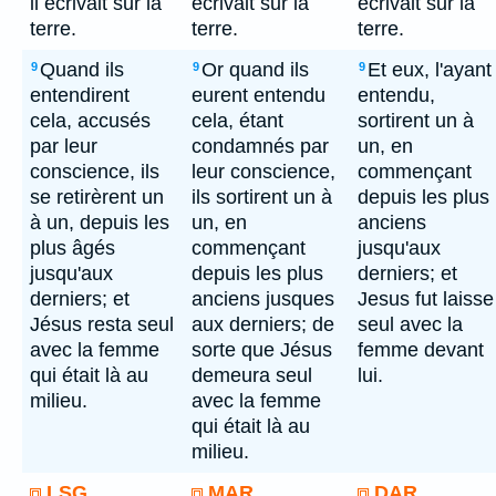
il écrivait sur la
écrivait sur la
ecrivait sur la
terre.
terre.
terre.
Quand ils
Or quand ils
Et eux, l'ayant
9
9
9
entendirent
eurent entendu
entendu,
cela, accusés
cela, étant
sortirent un à
par leur
condamnés par
un, en
conscience, ils
leur conscience,
commençant
se retirèrent un
ils sortirent un à
depuis les plus
à un, depuis les
un, en
anciens
plus âgés
commençant
jusqu'aux
jusqu'aux
depuis les plus
derniers; et
derniers; et
anciens jusques
Jesus fut laisse
Jésus resta seul
aux derniers; de
seul avec la
avec la femme
sorte que Jésus
femme devant
qui était là au
demeura seul
lui.
milieu.
avec la femme
qui était là au
milieu.
LSG
MAR
DAR