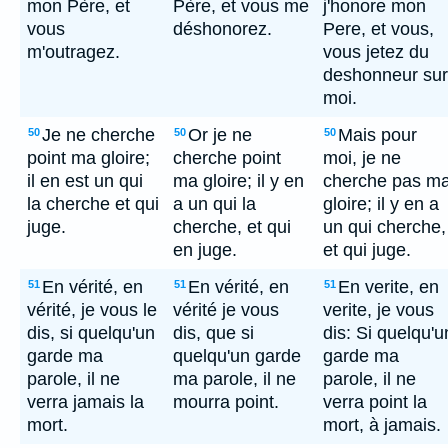
mon Père, et
Père, et vous me
j'honore mon
vous
déshonorez.
Pere, et vous,
m'outragez.
vous jetez du
deshonneur sur
moi.
Je ne cherche
Or je ne
Mais pour
50
50
50
point ma gloire;
cherche point
moi, je ne
il en est un qui
ma gloire; il y en
cherche pas m
la cherche et qui
a un qui la
gloire; il y en a
juge.
cherche, et qui
un qui cherche,
en juge.
et qui juge.
En vérité, en
En vérité, en
En verite, en
51
51
51
vérité, je vous le
vérité je vous
verite, je vous
dis, si quelqu'un
dis, que si
dis: Si quelqu'u
garde ma
quelqu'un garde
garde ma
parole, il ne
ma parole, il ne
parole, il ne
verra jamais la
mourra point.
verra point la
mort.
mort, à jamais.