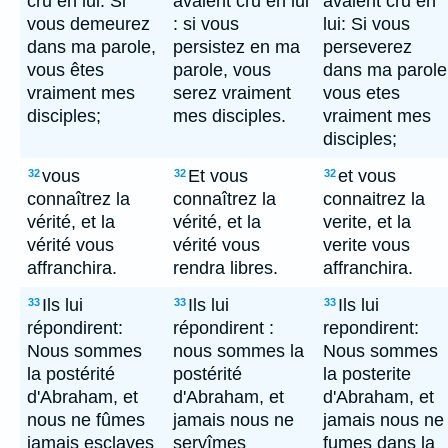
cru en lui: Si
avaient cru en lui
avaient cru en
vous demeurez
: si vous
lui: Si vous
dans ma parole,
persistez en ma
perseverez
vous êtes
parole, vous
dans ma parole
vraiment mes
serez vraiment
vous etes
disciples;
mes disciples.
vraiment mes
disciples;
vous
Et vous
et vous
32
32
32
connaîtrez la
connaîtrez la
connaitrez la
vérité, et la
vérité, et la
verite, et la
vérité vous
vérité vous
verite vous
affranchira.
rendra libres.
affranchira.
Ils lui
Ils lui
Ils lui
33
33
33
répondirent:
répondirent :
repondirent:
Nous sommes
nous sommes la
Nous sommes
la postérité
postérité
la posterite
d'Abraham, et
d'Abraham, et
d'Abraham, et
nous ne fûmes
jamais nous ne
jamais nous ne
jamais esclaves
servîmes
fumes dans la