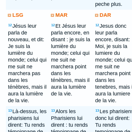
peche plus.
LSG
MAR
DAR
Jésus leur
Et Jésus leur
Jesus donc
12
12
12
parla de
parla encore, en
leur parla
nouveau, et dit:
disant : je suis la
encore, disant:
Je suis la
lumière du
Moi, je suis la
lumière du
monde; celui qui
lumiere du
monde; celui qui
me suit ne
monde; celui qu
me suit ne
marchera point
me suit ne
marchera pas
dans les
marchera point
dans les
ténèbres, mais il
dans les
ténèbres, mais il
aura la lumière
tenebres, mais i
aura la lumière
de la vie.
aura la lumiere
de la vie.
de la vie.
Là-dessus, les
Alors les
Les pharisien
13
13
13
pharisiens lui
Pharisiens lui
donc lui dirent:
dirent: Tu rends
dirent : tu rends
Tu rends
témoignage de
témoignage de
temoignage de