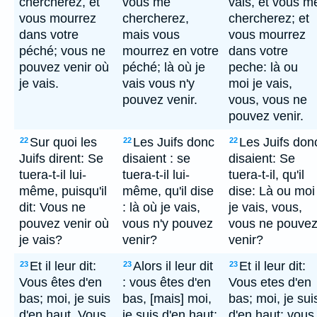
chercherez, et
vous me
vais, et vous m
vous mourrez
chercherez,
chercherez; et
dans votre
mais vous
vous mourrez
péché; vous ne
mourrez en votre
dans votre
pouvez venir où
péché; là où je
peche: là ou
je vais.
vais vous n'y
moi je vais,
pouvez venir.
vous, vous ne
pouvez venir.
Sur quoi les
Les Juifs donc
Les Juifs don
22
22
22
Juifs dirent: Se
disaient : se
disaient: Se
tuera-t-il lui-
tuera-t-il lui-
tuera-t-il, qu'il
même, puisqu'il
même, qu'il dise
dise: Là ou moi
dit: Vous ne
: là où je vais,
je vais, vous,
pouvez venir où
vous n'y pouvez
vous ne pouve
je vais?
venir?
venir?
Et il leur dit:
Alors il leur dit
Et il leur dit:
23
23
23
Vous êtes d'en
: vous êtes d'en
Vous etes d'en
bas; moi, je suis
bas, [mais] moi,
bas; moi, je sui
d'en haut. Vous
je suis d'en haut;
d'en haut: vous