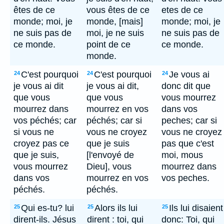
êtes de ce
vous êtes de ce
etes de ce
monde; moi, je
monde, [mais]
monde; moi, je
ne suis pas de
moi, je ne suis
ne suis pas de
ce monde.
point de ce
ce monde.
monde.
C'est pourquoi
C'est pourquoi
Je vous ai
24
24
24
je vous ai dit
je vous ai dit,
donc dit que
que vous
que vous
vous mourrez
mourrez dans
mourrez en vos
dans vos
vos péchés; car
péchés; car si
peches; car si
si vous ne
vous ne croyez
vous ne croyez
croyez pas ce
que je suis
pas que c'est
que je suis,
[l'envoyé de
moi, mous
vous mourrez
Dieu], vous
mourrez dans
dans vos
mourrez en vos
vos peches.
péchés.
péchés.
Qui es-tu? lui
Alors ils lui
Ils lui disaient
25
25
25
dirent-ils. Jésus
dirent : toi, qui
donc: Toi, qui