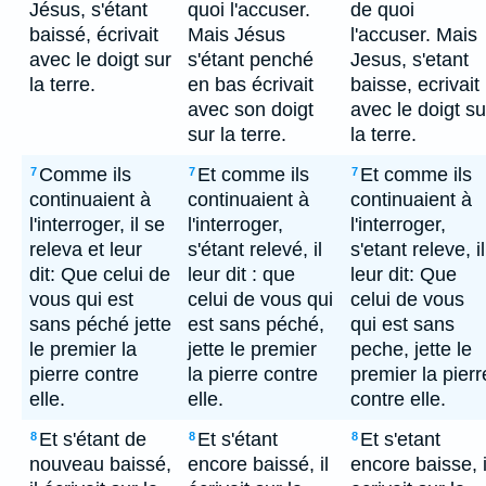
Jésus, s'étant
quoi l'accuser.
de quoi
baissé, écrivait
Mais Jésus
l'accuser. Mais
avec le doigt sur
s'étant penché
Jesus, s'etant
la terre.
en bas écrivait
baisse, ecrivait
avec son doigt
avec le doigt su
sur la terre.
la terre.
Comme ils
Et comme ils
Et comme ils
7
7
7
continuaient à
continuaient à
continuaient à
l'interroger, il se
l'interroger,
l'interroger,
releva et leur
s'étant relevé, il
s'etant releve, il
dit: Que celui de
leur dit : que
leur dit: Que
vous qui est
celui de vous qui
celui de vous
sans péché jette
est sans péché,
qui est sans
le premier la
jette le premier
peche, jette le
pierre contre
la pierre contre
premier la pierr
elle.
elle.
contre elle.
Et s'étant de
Et s'étant
Et s'etant
8
8
8
nouveau baissé,
encore baissé, il
encore baisse, i