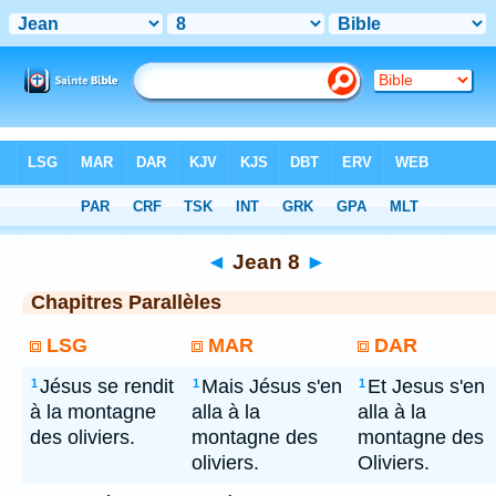
Bible
> Jean 8
◄
Jean 8
►
Chapitres Parallèles
LSG
MAR
DAR
Jésus se rendit
Mais Jésus s'en
Et Jesus s'en
1
1
1
à la montagne
alla à la
alla à la
des oliviers.
montagne des
montagne des
oliviers.
Oliviers.