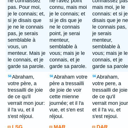
ne connaissez
ne l'avez point
connaissez pas
pas. Pour moi,
connu, mais moi
mais moi, je le
je le connais; et,
je le connais; et
connais: et si je
si je disais que
si je dis que je
disais que je ne
je ne le connais
ne le connais
le connais pas,
pas, je serais
point, je serai
je serais
semblable à
menteur,
menteur,
vous, un
semblable à
semblable à
menteur. Mais je
vous; mais je le
vous; mais je le
le connais, et je
connais, et je
connais, et je
garde sa parole.
garde sa parole.
garde sa parole
Abraham,
Abraham votre
Abraham,
56
56
56
votre père, a
père a tressailli
votre pere, a
tressailli de joie
de joie de voir
tressailli de joie
de ce qu'il
cette mienne
de ce qu'il
verrait mon jour:
journée; et il l'a
verrait mon jour
il l'a vu, et il
vue, et s'en est
et il l'a vu, et
s'est réjoui.
réjoui.
s'est rejoui.
LSG
MAR
DAR