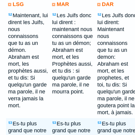
LSG
MAR
DAR
Maintenant, lui
Les Juifs donc
Les Juifs don
52
52
52
dirent les Juifs,
lui dirent :
lui dirent:
nous
maintenant nous
Maintenant
connaissons
connaissons que
nous
que tu as un
tu as un démon;
connaissons
démon.
Abraham est
que tu as un
Abraham est
mort, et les
demon:
mort, les
Prophètes aussi,
Abraham est
prophètes aussi,
et tu dis : si
mort, et les
et tu dis: Si
quelqu'un garde
prophetes, et
quelqu'un garde
ma parole, il ne
toi, tu dis: Si
ma parole, il ne
mourra point.
quelqu'un gard
verra jamais la
ma parole, il ne
mort.
goutera point la
mort, à jamais.
Es-tu plus
Es-tu plus
Es-tu plus
53
53
53
grand que notre
grand que notre
grand que notr