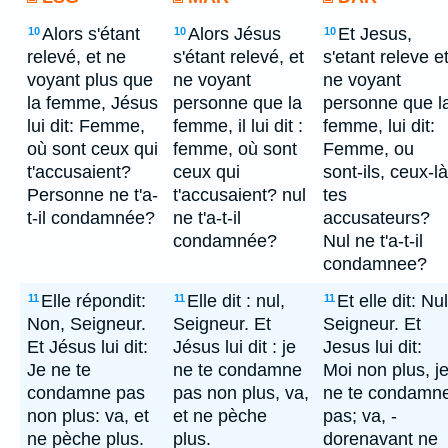
Alors s'étant
Alors Jésus
Et Jesus,
10
10
10
relevé, et ne
s'étant relevé, et
s'etant releve e
voyant plus que
ne voyant
ne voyant
la femme, Jésus
personne que la
personne que l
lui dit: Femme,
femme, il lui dit :
femme, lui dit:
où sont ceux qui
femme, où sont
Femme, ou
t'accusaient?
ceux qui
sont-ils, ceux-là
Personne ne t'a-
t'accusaient? nul
tes
t-il condamnée?
ne t'a-t-il
accusateurs?
condamnée?
Nul ne t'a-t-il
condamnee?
Elle répondit:
Elle dit : nul,
Et elle dit: Nul
11
11
11
Non, Seigneur.
Seigneur. Et
Seigneur. Et
Et Jésus lui dit:
Jésus lui dit : je
Jesus lui dit:
Je ne te
ne te condamne
Moi non plus, j
condamne pas
pas non plus, va,
ne te condamn
non plus: va, et
et ne pèche
pas; va, -
ne pèche plus.
plus.
dorenavant ne