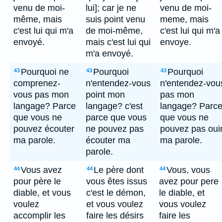
venu de moi-
lui]; car je ne
venu de moi-
même, mais
suis point venu
meme, mais
c'est lui qui m'a
de moi-même,
c'est lui qui m'a
envoyé.
mais c'est lui qui
envoye.
m'a envoyé.
Pourquoi ne
Pourquoi
Pourquoi
43
43
43
comprenez-
n'entendez-vous
n'entendez-vou
vous pas mon
point mon
pas mon
langage? Parce
langage? c'est
langage? Parc
que vous ne
parce que vous
que vous ne
pouvez écouter
ne pouvez pas
pouvez pas oui
ma parole.
écouter ma
ma parole.
parole.
Vous avez
Le père dont
Vous, vous
44
44
44
pour père le
vous êtes issus
avez pour pere
diable, et vous
c'est le démon,
le diable, et
voulez
et vous voulez
vous voulez
accomplir les
faire les désirs
faire les