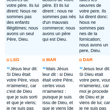
votre père. Ils lui
père. Et ils lui
oeuvres de
dirent: Nous ne
dirent : nous ne
votre pere. Ils
sommes pas
sommes pas nés
lui dirent donc:
des enfants
d'un mauvais
Nous ne
illégitimes; nous
commerce; nous
sommes pas
avons un seul
avons un père
nes de la
Père, Dieu.
qui est Dieu.
fornication;
nous avons un
pere, Dieu.
LSG
MAR
DAR
Jésus leur dit:
Mais Jésus
Jesus leur dit
42
42
42
Si Dieu était
leur dit : si Dieu
Si Dieu etait
votre Père, vous
était votre Père,
votre pere, vou
m'aimeriez, car
certes vous
m'aimeriez, car
c'est de Dieu
m'aimeriez :
moi je procede
que je suis sorti
puisque je suis
de Dieu et je
et que je viens;
issu de Dieu, et
viens de lui; car
je ne suis pas
que je viens [de
je ne suis pas