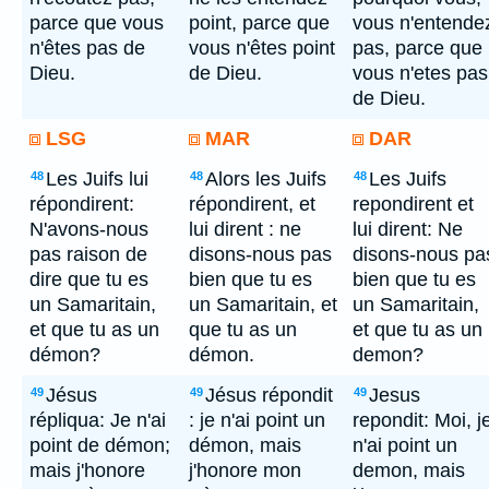
parce que vous
point, parce que
vous n'entende
n'êtes pas de
vous n'êtes point
pas, parce que
Dieu.
de Dieu.
vous n'etes pas
de Dieu.
LSG
MAR
DAR
Les Juifs lui
Alors les Juifs
Les Juifs
48
48
48
répondirent:
répondirent, et
repondirent et
N'avons-nous
lui dirent : ne
lui dirent: Ne
pas raison de
disons-nous pas
disons-nous pa
dire que tu es
bien que tu es
bien que tu es
un Samaritain,
un Samaritain, et
un Samaritain,
et que tu as un
que tu as un
et que tu as un
démon?
démon.
demon?
Jésus
Jésus répondit
Jesus
49
49
49
répliqua: Je n'ai
: je n'ai point un
repondit: Moi, j
point de démon;
démon, mais
n'ai point un
mais j'honore
j'honore mon
demon, mais