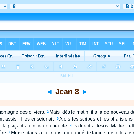
◄
Jean 8
►
montagne des oliviers.
Mais, dès le matin, il alla de nouveau da
2
nt assis, il les enseignait.
Alors les scribes et les pharisie
3
t, la plaçant au milieu du peuple,
ils dirent à Jésus: Maître, ce
4
ère.
Moïse, dans la loi, nous a ordonné de lapider de telles fe
5