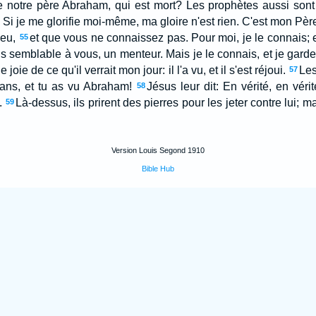
e notre père Abraham, qui est mort? Les prophètes aussi sont 
 Si je me glorifie moi-même, ma gloire n'est rien. C'est mon Père 
ieu,
et que vous ne connaissez pas. Pour moi, je le connais; et
55
is semblable à vous, un menteur. Mais je le connais, et je garde
e joie de ce qu'il verrait mon jour: il l'a vu, et il s'est réjoui.
Les
57
ans, et tu as vu Abraham!
Jésus leur dit: En vérité, en vérit
58
.
Là-dessus, ils prirent des pierres pour les jeter contre lui; m
59
Version Louis Segond 1910
Bible Hub