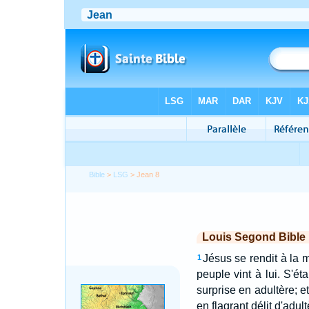
Bible
>
LSG
> Jean 8
Louis Segond Bible
Jésus se rendit à la 
1
peuple vint à lui. S'éta
surprise en adultère; e
en flagrant délit d'adult