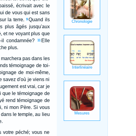
baissé, écrivait avec le
elui de vous qui est sans
ur la terre.
Quand ils
9
es plus âgés jusqu'aux
é, et ne voyant plus que
t-il condamnée?
Elle
11
che plus.
ne marchera pas dans les
rends témoignage de toi-
moignage de moi-même,
e savez d'où je viens ni
jugement est vrai, car je
loi que le témoignage de
oyé rend témoignage de
i, ni mon Père. Si vous
 dans le temple, au lieu
e.
s votre péché; vous ne