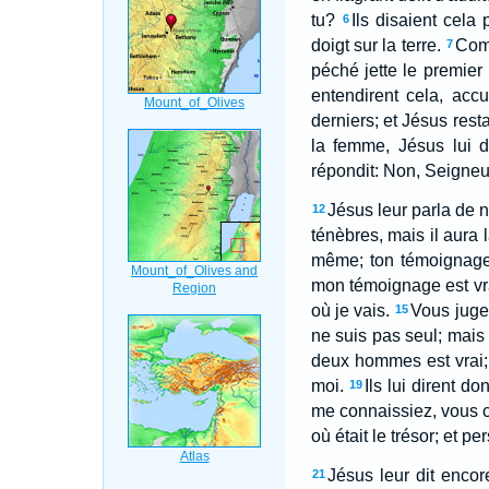
tu?
Ils disaient cela 
6
doigt sur la terre.
Comm
7
péché jette le premier 
entendirent cela, acc
derniers; et Jésus rest
la femme, Jésus lui d
répondit: Non, Seigneur
Jésus leur parla de n
12
ténèbres, mais il aura l
même; ton témoignage 
mon témoignage est vrai
où je vais.
Vous jugez
15
ne suis pas seul; mais
deux hommes est vrai;
moi.
Ils lui dirent 
19
me connaissiez, vous c
où était le trésor; et 
Jésus leur dit enco
21