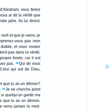
s d'Abraham, vous feriez
us ai dit la vérité que
tre père. Ils lui dirent:
sorti et que je viens; je
mprenez-vous pas mon
diable, et vous voulez
ient pas dans la vérité,
propre fonds; car il est
oyez pas.
Qui de vous
46
Celui qui est de Dieu,
 et que tu as un démon?
.
Je ne cherche point
50
s, si quelqu'un garde ma
ons que tu as un démon.
e verra jamais la mort.