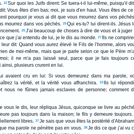
.
Sur quoi les Juifs dirent: Se tuera-t-il lui-même, puisqu'il 
22
r dit: Vous êtes d'en bas; moi, je suis d'en haut. Vous êtes de c
'est pourquoi je vous ai dit que vous mourrez dans vos péchés
ous mourrez dans vos péchés.
Qui es-tu? lui dirent-ils. Jésus
25
encement.
J'ai beaucoup de choses à dire de vous et à juger 
26
 ce que j'ai entendu de lui, je le dis au monde.
Ils ne compriren
27
leur dit: Quand vous aurez élevé le Fils de l'homme, alors vo
s rien de moi-même, mais que je parle selon ce que le Père m'
oi; il ne m'a pas laissé seul, parce que je fais toujours ce
insi, plusieurs crurent en lui.
 qui avaient cru en lui: Si vous demeurez dans ma parole, 
îtrez la vérité, et la vérité vous affranchira.
Ils lui répon
33
 et nous ne fûmes jamais esclaves de personne; comment di
 je vous le dis, leur répliqua Jésus, quiconque se livre au péc
eure pas toujours dans la maison; le fils y demeure toujours.
éellement libres.
Je sais que vous êtes la postérité d'Abraha
37
 que ma parole ne pénètre pas en vous.
Je dis ce que j'ai vu
38