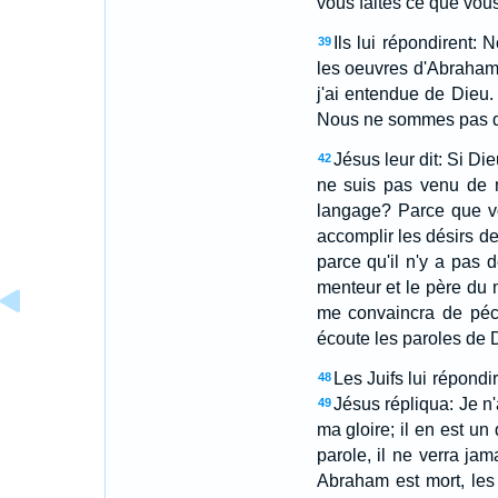
vous faites ce que vous
Ils lui répondirent: 
39
les oeuvres d'Abraham
j'ai entendue de Dieu. 
Nous ne sommes pas des
Jésus leur dit: Si Die
42
ne suis pas venu de 
langage? Parce que v
accomplir les désirs de
parce qu'il n'y a pas d
menteur et le père du
me convaincra de péch
écoute les paroles de 
Les Juifs lui répond
48
Jésus répliqua: Je n
49
ma gloire; il en est un 
parole, il ne verra jam
Abraham est mort, les 