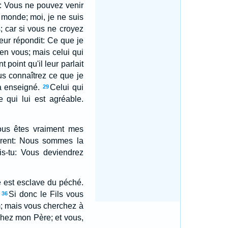
dit: Vous ne pouvez venir
e monde; moi, je ne suis
; car si vous ne croyez
 leur répondit: Ce que je
en vous; mais celui qui
t point qu'il leur parlait
us connaîtrez ce que je
a enseigné.
Celui qui
29
 qui lui est agréable.
vous êtes vraiment mes
dirent: Nous sommes la
s-tu: Vous deviendrez
hé est esclave du péché.
Si donc le Fils vous
36
m; mais vous cherchez à
 chez mon Père; et vous,