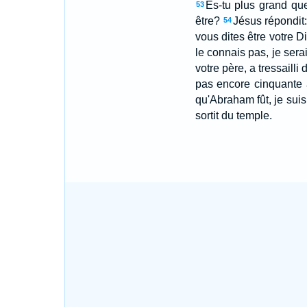
Es-tu plus grand qu
53
être?
Jésus répondit:
54
vous dites être votre D
le connais pas, je sera
votre père, a tressailli d
pas encore cinquante 
qu'Abraham fût, je suis
sortit du temple.