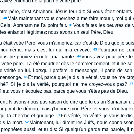
 avez entendu de la part de votre père.
Notre père, c'est Abraham. Jésus leur dit: Si vous étiez enfant
.
Mais maintenant vous cherchez à me faire mourir, moi qui vo
40
Cela, Abraham ne l'a point fait.
Vous faites les oeuvres de vo
41
 enfants illégitimes; nous avons un seul Père, Dieu.
u était votre Père, vous m'aimeriez, car c'est de Dieu que je suis 
moi-même, mais c'est lui qui m'a envoyé.
Pourquoi ne co
43
ous ne pouvez écouter ma parole.
Vous avez pour père le 
44
 votre père. Il a été meurtrier dès le commencement, et il ne se t
e vérité en lui. Lorsqu'il profère le mensonge, il parle de son 
 mensonge.
Et moi, parce que je dis la vérité, vous ne me cr
45
é? Si je dis la vérité, pourquoi ne me croyez-vous pas?
47
Dieu; vous n'écoutez pas, parce que vous n'êtes pas de Dieu.
irent: N'avons-nous pas raison de dire que tu es un Samaritain,
'ai point de démon; mais j'honore mon Père, et vous m'outragez
qui la cherche et qui juge.
En vérité, en vérité, je vous le di
51
ais la mort.
Maintenant, lui dirent les Juifs, nous connaiss
52
prophètes aussi, et tu dis: Si quelqu'un garde ma parole, il n