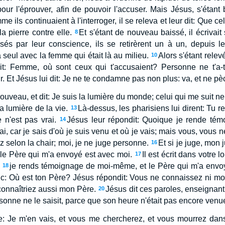
pour l'éprouver, afin de pouvoir l'accuser. Mais Jésus, s'étant 
e ils continuaient à l'interroger, il se releva et leur dit: Que c
la pierre contre elle.
Et s'étant de nouveau baissé, il écrivait s
8
usés par leur conscience, ils se retirèrent un à un, depuis l
a seul avec la femme qui était là au milieu.
Alors s'étant relev
10
it: Femme, où sont ceux qui t'accusaient? Personne ne t'a-
. Et Jésus lui dit: Je ne te condamne pas non plus: va, et ne pè
ouveau, et dit: Je suis la lumière du monde; celui qui me suit 
a lumière de la vie.
Là-dessus, les pharisiens lui dirent: Tu 
13
n'est pas vrai.
Jésus leur répondit: Quoique je rende té
14
, car je sais d'où je suis venu et où je vais; mais vous, vous n
 selon la chair; moi, je ne juge personne.
Et si je juge, mon 
16
 le Père qui m'a envoyé est avec moi.
Il est écrit dans votre 
17
je rends témoignage de moi-même, et le Père qui m'a env
18
donc: Où est ton Père? Jésus répondit: Vous ne connaissez ni mo
onnaîtriez aussi mon Père.
Jésus dit ces paroles, enseignant
20
personne ne le saisit, parce que son heure n'était pas encore venu
re: Je m'en vais, et vous me chercherez, et vous mourrez dan