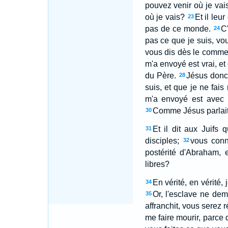
pouvez venir où je vais
où je vais?
Et il leu
23
pas de ce monde.
C
24
pas ce que je suis, v
vous dis dès le comm
m'a envoyé est vrai, et
du Père.
Jésus donc 
28
suis, et que je ne fai
m'a envoyé est avec m
Comme Jésus parlait a
30
Et il dit aux Juifs
31
disciples;
vous conna
32
postérité d'Abraham,
libres?
En vérité, en vérité,
34
Or, l'esclave ne dem
35
affranchit, vous serez r
me faire mourir, parce