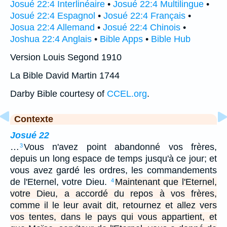
Josué 22:4 Interlinéaire
•
Josué 22:4 Multilingue
•
Josué 22:4 Espagnol
•
Josué 22:4 Français
•
Josua 22:4 Allemand
•
Josué 22:4 Chinois
•
Joshua 22:4 Anglais
•
Bible Apps
•
Bible Hub
Version Louis Segond 1910
La Bible David Martin 1744
Darby Bible courtesy of
CCEL.org
.
Contexte
Josué 22
…
Vous n'avez point abandonné vos frères,
3
depuis un long espace de temps jusqu'à ce jour; et
vous avez gardé les ordres, les commandements
de l'Eternel, votre Dieu.
Maintenant que l'Eternel,
4
votre Dieu, a accordé du repos à vos frères,
comme il le leur avait dit, retournez et allez vers
vos tentes, dans le pays qui vous appartient, et