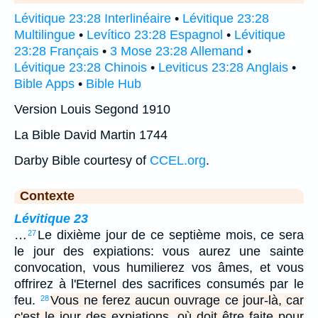
Lévitique 23:28 Interlinéaire
•
Lévitique 23:28
Multilingue
•
Levítico 23:28 Espagnol
•
Lévitique
23:28 Français
•
3 Mose 23:28 Allemand
•
Lévitique 23:28 Chinois
•
Leviticus 23:28 Anglais
•
Bible Apps
•
Bible Hub
Version Louis Segond 1910
La Bible David Martin 1744
Darby Bible courtesy of
CCEL.org
.
Contexte
Lévitique 23
…
Le dixième jour de ce septième mois, ce sera
27
le jour des expiations: vous aurez une sainte
convocation, vous humilierez vos âmes, et vous
offrirez à l'Eternel des sacrifices consumés par le
feu.
Vous ne ferez aucun ouvrage ce jour-là, car
28
c'est le jour des expiations, où doit être faite pour