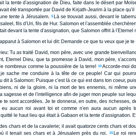
t la tente d'assignation de Dieu, faite dans le désert par Moïse,
vait été transportée par David de Kirjath-Jearim à la place qu'il l
 une tente à Jérusalem.
Là se trouvait aussi, devant le taberna
5
etsaleel, fils d'Uri, fils de Hur. Salomon et l'assemblée cherchèrent
 était devant la tente d'assignation, que Salomon offrit à l'Eternel
 apparut à Salomon et lui dit: Demande ce que tu veux que je te
eu: Tu as traité David, mon père, avec une grande bienveillance
t, Eternel Dieu, que ta promesse à David, mon père, s'accomp
ple nombreux comme la poussière de la terre!
Accorde-moi do
10
ue je sache me conduire à la tête de ce peuple! Car qui pourra
u dit à Salomon: Puisque c'est là ce qui est dans ton coeur, pu
biens, ni de la gloire, ni la mort de tes ennemis, ni même un
 sagesse et de l'intelligence afin de juger mon peuple sur lequel 
ce te sont accordées. Je te donnerai, en outre, des richesses, de
eu aucun roi avant toi et comme n'en aura aucun après to
uitté le haut lieu qui était à Gabaon et la tente d'assignation. Et 
 chars et de la cavalerie; il avait quatorze cents chars et douz
où il tenait ses chars et à Jérusalem près du roi.
Le roi rend
15