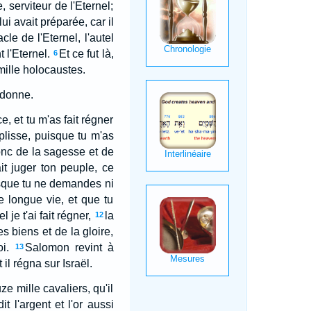
 serviteur de l'Eternel;
ui avait préparée, car il
cle de l'Eternel, l'autel
 l'Eternel.
Et ce fut là,
6
 mille holocaustes.
 donne.
, et tu m'as fait régner
lisse, puisque tu m'as
nc de la sagesse et de
it juger ton peuple, ce
isque tu ne demandes ni
e longue vie, et que tu
je t'ai fait régner,
la
12
s biens et de la gloire,
i.
Salomon revint à
13
il régna sur Israël.
e mille cavaliers, qu'il
it l'argent et l'or aussi