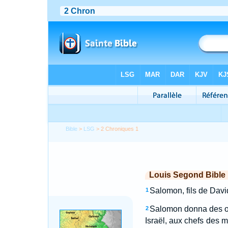
Bible
>
LSG
> 2 Chroniques 1
Louis Segond Bible
Salomon, fils de David,
1
Salomon donna des ord
2
Israël, aux chefs des m