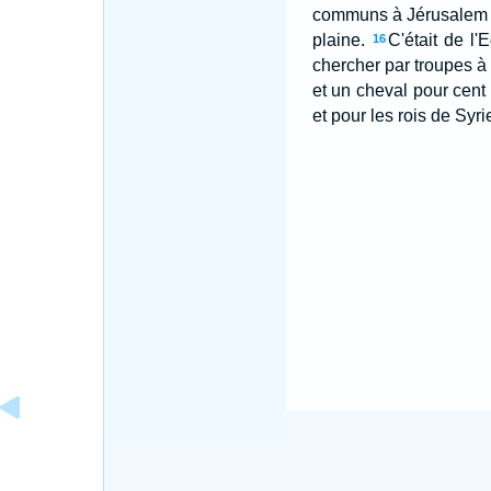
communs à Jérusalem q
plaine.
C'était de l
16
chercher par troupes à 
et un cheval pour cent
et pour les rois de Syri