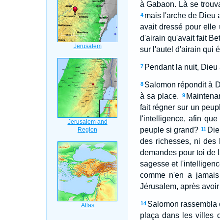
à Gabaon. Là se trouvai
mais l'arche de Dieu a
4
avait dressé pour elle
d'airain qu'avait fait B
sur l'autel d'airain qui
Pendant la nuit, Dieu
7
Salomon répondit à Di
8
à sa place.
Maintenan
9
fait régner sur un peu
l'intelligence, afin q
peuple si grand?
Die
11
des richesses, ni des 
demandes pour toi de la
sagesse et l'intelligen
comme n'en a jamais 
Jérusalem, après avoir q
Salomon rassembla des
14
plaça dans les villes 