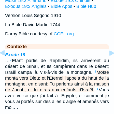
Mose 19:3 Allemand
•
Exode 19:3 Chinois
•
Exodus 19:3 Anglais
•
Bible Apps
•
Bible Hub
Version Louis Segond 1910
La Bible David Martin 1744
Darby Bible courtesy of
CCEL.org
.
Contexte
Exode 19
…
Etant partis de Rephidim, ils arrivèrent au
2
désert de Sinaï, et ils campèrent dans le désert;
Israël campa là, vis-à-vis de la montagne.
Moïse
3
monta vers Dieu: et l'Eternel l'appela du haut de la
montagne, en disant: Tu parleras ainsi à la maison
de Jacob, et tu diras aux enfants d'Israël:
Vous
4
avez vu ce que j'ai fait à l'Egypte, et comment je
vous ai portés sur des ailes d'aigle et amenés vers
moi.…