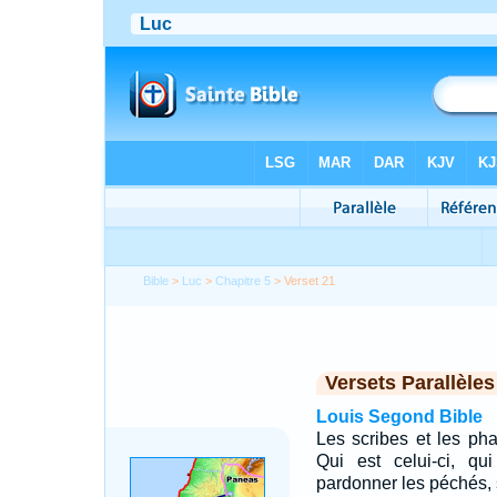
Bible
>
Luc
>
Chapitre 5
> Verset 21
Versets Parallèles
Louis Segond Bible
Les scribes et les pha
Qui est celui-ci, q
pardonner les péchés, 