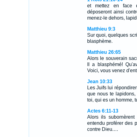
et mettez en face
déposeront ainsi contr
menez-le dehors, lapid
Matthieu 9:3
Sur quoi, quelques sc
blasphème.
Matthieu 26:65
Alors le souverain sacr
Il a blasphémé! Qu'a
Voici, vous venez d'e
Jean 10:33
Les Juifs lui répondire
que nous te lapidons,
toi, qui es un homme, tu
Actes 6:11-13
Alors ils subornèren
entendu proférer des 
contre Dieu.…