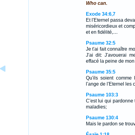
Who can.
Exode 34:6,7
Et l'Eternel passa devant
miséricordieux et compa
et en fidélité,…
Psaume 32:5
Je t'ai fait connaître 
J'ai dit: J'avouerai m
effacé la peine de mon
Psaume 35:5
Qu'ils soient comme 
l'ange de l'Eternel les 
Psaume 103:3
C'est lui qui pardonne t
maladies;
Psaume 130:4
Mais le pardon se trouv
Ésaïe 1:18