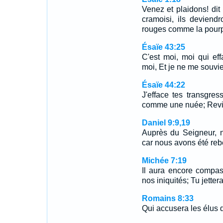
Venez et plaidons! dit
cramoisi, ils deviend
rouges comme la pourpr
Ésaïe 43:25
C'est moi, moi qui ef
moi, Et je ne me souvi
Ésaïe 44:22
J'efface tes transgr
comme une nuée; Revien
Daniel 9:9,19
Auprès du Seigneur, n
car nous avons été reb
Michée 7:19
Il aura encore compas
nos iniquités; Tu jette
Romains 8:33
Qui accusera les élus d