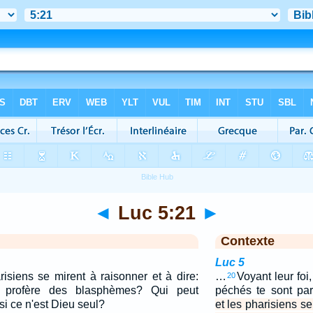
◄
Luc 5:21
►
Contexte
Luc 5
risiens se mirent à raisonner et à dire:
…
Voyant leur foi
20
ui profère des blasphèmes? Qui peut
péchés te sont pa
si ce n'est Dieu seul?
et les pharisiens se