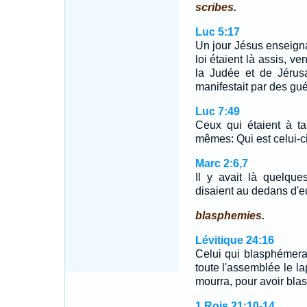
scribes.
Luc 5:17
Un jour Jésus enseigna
loi étaient là assis, ve
la Judée et de Jérus
manifestait par des gué
Luc 7:49
Ceux qui étaient à ta
mêmes: Qui est celui-
Marc 2:6,7
Il y avait là quelque
disaient au dedans d'
blasphemies.
Lévitique 24:16
Celui qui blasphémera
toute l'assemblée le lap
mourra, pour avoir bl
1 Rois 21:10-14