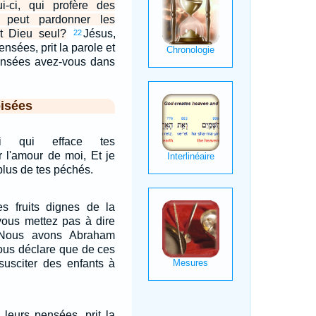
ui-ci, qui profère des
 peut pardonner les
st Dieu seul?
Jésus,
22
nsées, prit la parole et
pensées avez-vous dans
isées
i qui efface tes
r l'amour de moi, Et je
lus de tes péchés.
s fruits dignes de la
vous mettez pas à dire
Nous avons Abraham
vous déclare que de ces
susciter des enfants à
 leurs pensées, prit la