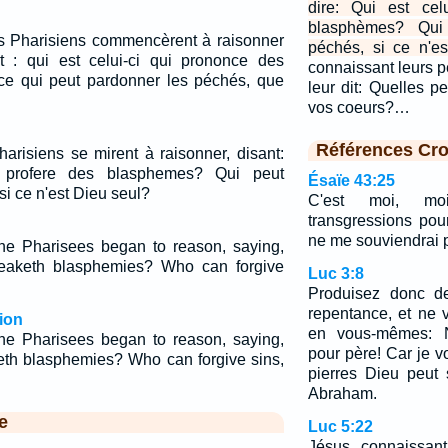
dire: Qui est cel
blasphèmes? Qui
les Pharisiens commencèrent à raisonner
péchés, si ce n'e
 : qui est celui-ci qui prononce des
connaissant leurs pe
ce qui peut pardonner les péchés, que
leur dit: Quelles 
vos coeurs?…
Références Cro
harisiens se mirent à raisonner, disant:
i profere des blasphemes? Qui peut
Ésaïe 43:25
si ce n'est Dieu seul?
C'est moi, mo
transgressions pou
ne me souviendrai p
he Pharisees began to reason, saying,
eaketh blasphemies? Who can forgive
Luc 3:8
Produisez donc de
repentance, et ne 
ion
en vous-mêmes: 
he Pharisees began to reason, saying,
pour père! Car je 
keth blasphemies? Who can forgive sins,
pierres Dieu peut 
Abraham.
e
Luc 5:22
Jésus, connaissant