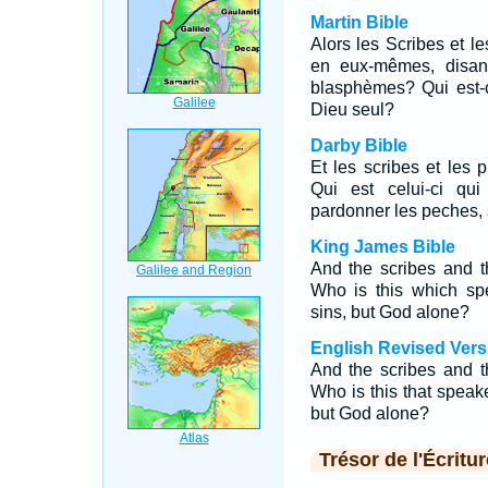
Martin Bible
Alors les Scribes et 
en eux-mêmes, disant
blasphèmes? Qui est-
Dieu seul?
Darby Bible
Et les scribes et les p
Qui est celui-ci qu
pardonner les peches, 
King James Bible
And the scribes and t
Who is this which sp
sins, but God alone?
English Revised Vers
And the scribes and t
Who is this that spea
but God alone?
Trésor de l'Écritur