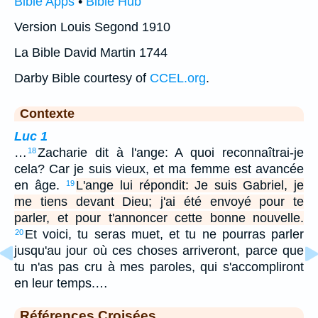
Bible Apps
•
Bible Hub
Version Louis Segond 1910
La Bible David Martin 1744
Darby Bible courtesy of
CCEL.org
.
Contexte
Luc 1
…
Zacharie dit à l'ange: A quoi reconnaîtrai-je
18
cela? Car je suis vieux, et ma femme est avancée
en âge.
L'ange lui répondit: Je suis Gabriel, je
19
me tiens devant Dieu; j'ai été envoyé pour te
parler, et pour t'annoncer cette bonne nouvelle.
Et voici, tu seras muet, et tu ne pourras parler
20
jusqu'au jour où ces choses arriveront, parce que
tu n'as pas cru à mes paroles, qui s'accompliront
en leur temps.…
Références Croisées