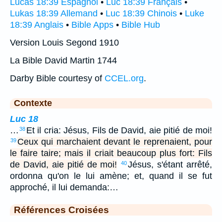
Lucas 18:39 Espagnol
•
Luc 18:39 Français
•
Lukas 18:39 Allemand
•
Luc 18:39 Chinois
•
Luke
18:39 Anglais
•
Bible Apps
•
Bible Hub
Version Louis Segond 1910
La Bible David Martin 1744
Darby Bible courtesy of
CCEL.org
.
Contexte
Luc 18
…
Et il cria: Jésus, Fils de David, aie pitié de moi!
38
Ceux qui marchaient devant le reprenaient, pour
39
le faire taire; mais il criait beaucoup plus fort: Fils
de David, aie pitié de moi!
Jésus, s'étant arrêté,
40
ordonna qu'on le lui amène; et, quand il se fut
approché, il lui demanda:…
Références Croisées